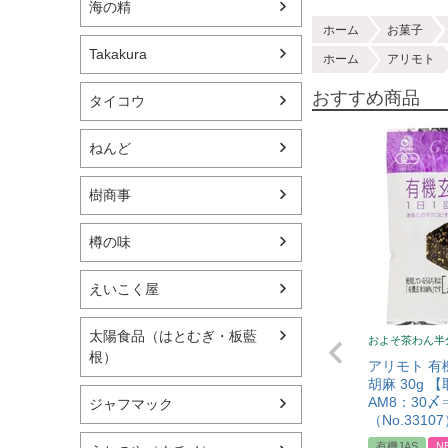
海の精
ホーム
お菓子
Takakura
ホーム
アリモト
おすすめ商品
タイコウ
ねんど
樹商事
樽の味
えいこく屋
太陽食品（はとむぎ・板藍
およそ茶わん半
根）
アリモト 有
胡麻 30g 
AM8：30
ジャフマック
（No.3310
有機JAS
N