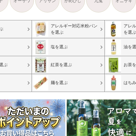
子
オーサワ
アリサン
かめびし
九鬼
オニザキ
アレルギー対応米粉パン
アレ
ぶ
を選ぶ
を選
塩を選ぶ
油を
選ぶ
紅茶を選ぶ
お茶
麺を選ぶ
はち