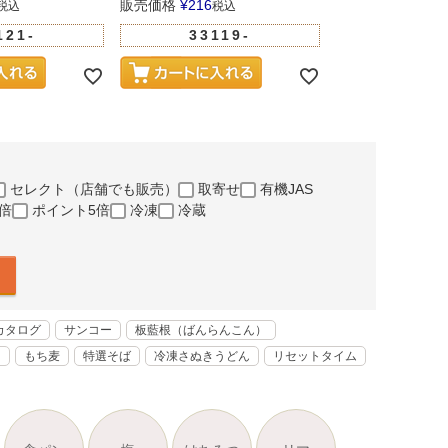
販売価格
¥
216
販売価格
¥
216
税込
税込
税
121-
33119-
3312
セレクト（店舗でも販売）
取寄せ
有機JAS
倍
ポイント5倍
冷凍
冷蔵
カタログ
サンコー
板藍根（ばんらんこん）
く
もち麦
特選そば
冷凍さぬきうどん
リセットタイム