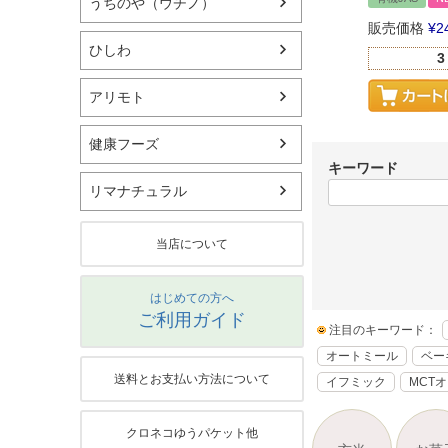
うちのや（ウチノ）
販売価格
¥
2
ひしわ
3
アリモト
健康フーズ
キーワード
リマナチュラル
当店について
はじめての方へ
ご利用ガイド
注目のキーワード：
オートミール
ベー
送料とお支払い方法について
イフミック
MCT
クロネコゆうパケット他