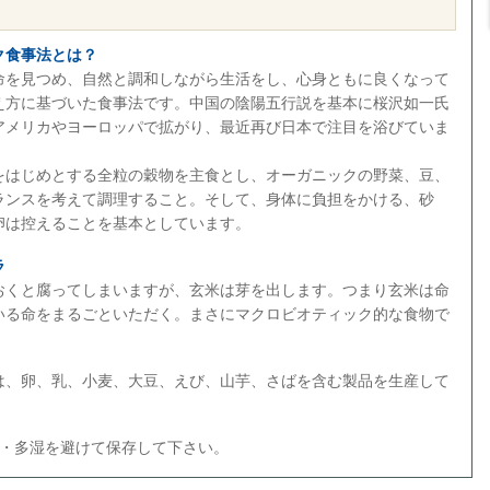
ク食事法とは？
命を見つめ、自然と調和しながら生活をし、心身ともに良くなって
え方に基づいた食事法です。中国の陰陽五行説を基本に桜沢如一氏
アメリカやヨーロッパで拡がり、最近再び日本で注目を浴びていま
をはじめとする全粒の穀物を主食とし、オーガニックの野菜、豆、
ランスを考えて調理すること。そして、身体に負担をかける、砂
卵は控えることを基本としています。
ラ
おくと腐ってしまいますが、玄米は芽を出します。つまり玄米は命
いる命をまるごといただく。まさにマクロビオティック的な食物で
は、卵、乳、小麦、大豆、えび、山芋、さばを含む製品を生産して
温・多湿を避けて保存して下さい。