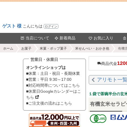
ゲスト 様
こんにちは
ログイン
当店について
新着商品
お気に入り
ホーム
お菓子
米菓・ポップ菓子
米せんべい・おかき他
有機
営業日・休業日
120
商品代金
オンラインショップは
■休業：土日・祝日・長期休業
アリモト一
■営業：平日 9:30～17:00
■対応時間帯についてはこちら
■休業日Googleカレンダーはこ
１袋で茶碗半分の玄
ちら
■ご注文後の流れはこちら
有機玄米セラピ