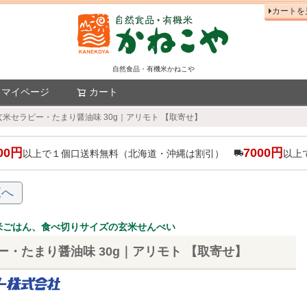
カートを
自然食品・有機米かねこや
マイページ
カート
検索
玄米セラピー・たまり醤油味 30g｜アリモト 【取寄せ】
00円
7000円
以上で１個口送料無料（北海道・沖縄は割引）
以上
覧へ
米ごはん、食べ切りサイズの玄米せんべい
ー・たまり醤油味 30g｜アリモト 【取寄せ】