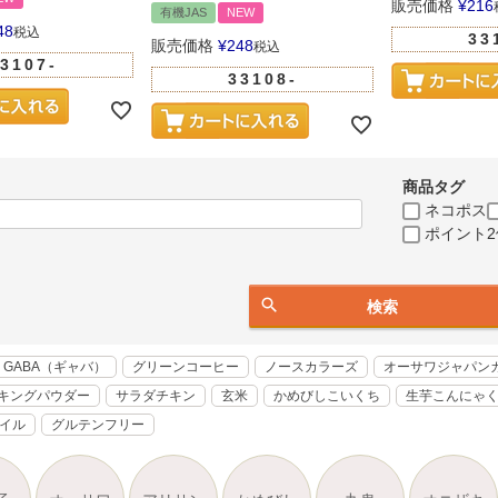
販売価格
¥
216
有機JAS
NEW
48
税込
33
販売価格
¥
248
税込
3107-
33108-
商品タグ
ネコポス
ポイント2
検索
GABA（ギャバ）
グリーンコーヒー
ノースカラーズ
オーサワジャパン
キングパウダー
サラダチキン
玄米
かめびしこいくち
生芋こんにゃ
オイル
グルテンフリー