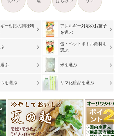
食パン
塩
はちみつ
リマ
ルギー対応の調味料
アレルギー対応のお菓子
ぶ
を選ぶ
缶・ペットボトル飲料を
選ぶ
選ぶ
を選ぶ
米を選ぶ
みつを選ぶ
リマ化粧品を選ぶ