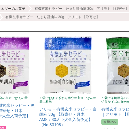
ムソーのお菓子
有機玄米セラピー・たまり醤油味 30g｜アリモト 【取寄せ】
有機玄米セラピー・たまり醤油味 30g｜アリモト 【取寄せ】
分の玄米ごはんの量
１袋でおよそ茶わん半分の玄米ごはんの
１袋で茶碗半分の
量に相当
切りサイズの玄米
機玄米セラピー・黒
アリモト 有機玄米セラピー・白
有機玄米セラピ
【取寄せ・月木
胡麻 30g 【取寄せ・月木
｜アリモト 【
〆⇒火金入荷予定】
AM8：30〆⇒火金入荷予定】
7）
有機JAS
（No.33108）
EW