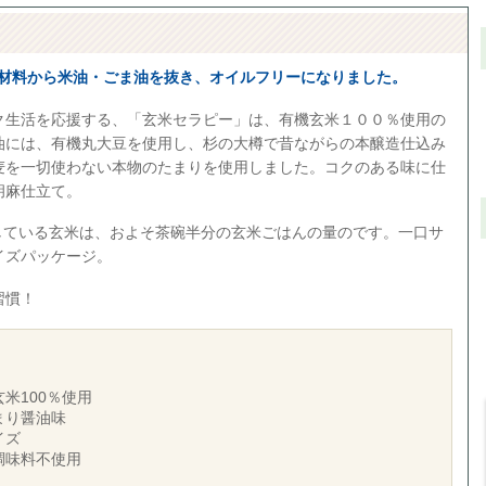
旬～原材料から米油・ごま油を抜き、オイルフリーになりました。
ク生活を応援する、「玄米セラピー」は、有機玄米１００％使用の
油には、有機丸大豆を使用し、杉の大樽で昔ながらの本醸造仕込み
麦を一切使わない本物のたまりを使用しました。コクのある味に仕
胡麻仕立て。
用している玄米は、およそ茶碗半分の玄米ごはんの量のです。一口サ
イズパッケージ。
習慣！
米100％使用
まり醤油味
イズ
調味料不使用