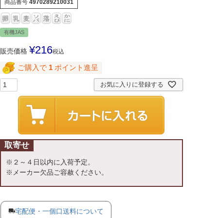
商品番号
4970289210031
有機JAS
¥
216
販売価格
税込
ご購入で
1
ポイント進呈
お気に入りに登録する
取寄せ
※２～４日以内に入荷予定。
※メーカー欠品ご容赦ください。
宅配便・一個口送料について