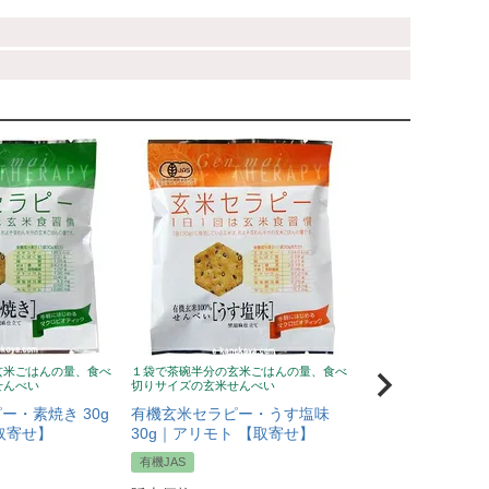
玄米ごはんの量、食べ
１袋で茶碗半分の玄米ごはんの量、食べ
１袋で茶碗半分の玄米
せんべい
切りサイズの玄米せんべい
サイズの玄米せんべい
ー・素焼き 30g
有機玄米セラピー・うす塩味
有機玄米セラピー
取寄せ】
30g｜アリモト 【取寄せ】
味 30g｜アリモ
有機JAS
有機JAS