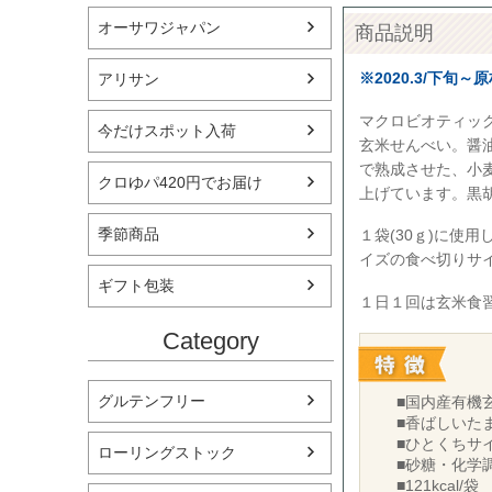
オーサワジャパン
商品説明
※2020.3/下
アリサン
マクロビオティッ
今だけスポット入荷
玄米せんべい。醤
で熟成させた、小
クロゆパ420円でお届け
上げています。黒
季節商品
１袋(30ｇ)に使
イズの食べ切りサ
ギフト包装
１日１回は玄米食
Category
グルテンフリー
■国内産有機玄
■香ばしいた
■ひとくちサ
ローリングストック
■砂糖・化学
■121kcal/袋