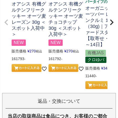
バータイプのお菓
オアシス 有機グ
オアシス 有機グ
オーガニック
ルテンフリーク
ルテンフリーク
ーツバー レー
ッキー オーツ麦
ッキー オーツ麦
ンクルミ 1本
レーズン 30g ＜
チョコチップ
（30g)｜アル
スポット入荷中
30g ＜スポット
ァードスタッ
＞
入荷中＞
【取寄せ・要1
NEW
NEW
～14日】
販売価格
¥
270
販売価格
¥
270
税込
税込
有機JAS
161793-
161792-
クロゆパ
販売価格
¥
346
税込
11440-
返品・交換について
当店の取扱商品は食品につき、お客様のご都合