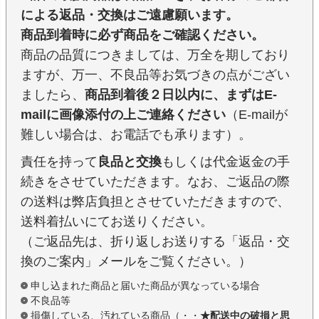
による返品・交換はご遠慮願います。
商品到着時に必ず商品をご確認ください。
商品の品質につきましては、万全を期しており
ますが、万一、不良品等お気づきの点がござい
ましたら、
商品到着後２日以内に、まずはE-
mailに画像添付の上ご連絡ください
（E-mailが
難しい場合は、お電話でも承ります）。
責任を持って
良品と交換
もしくは代金返金の手
続きをさせていただきます。なお、ご返品の際
の送料は弊店負担とさせていただきますので、
送料着払いにてお送りください。
（ご返品先は、折り返しお送りする「返品・交
換のご案内」メールをご覧ください。）
申し込まれた商品と届いた商品が異なっている場合
不良品等
損傷している、汚れている商品（・・
★配送中の破損と思