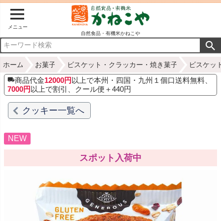
メニュー
自然食品・有機米かねこや
ホーム
お菓子
ビスケット・クラッカー・焼き菓子
ビスケッ
商品代金
12000円
以上で本州・四国・九州１個口送料無料、
7000円
以上で割引、クール便＋440円
クッキー一覧へ
NEW
スポット入荷中