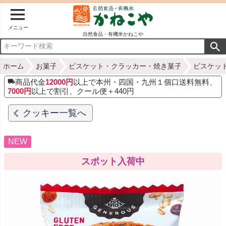
メニュー
自然食品・有機米かねこや
ホーム
お菓子
ビスケット・クラッカー・焼き菓子
ビスケッ
商品代金
12000円
以上で本州・四国・九州１個口送料無料、
7000円
以上で割引、クール便＋440円
クッキー一覧へ
NEW
スポット入荷中