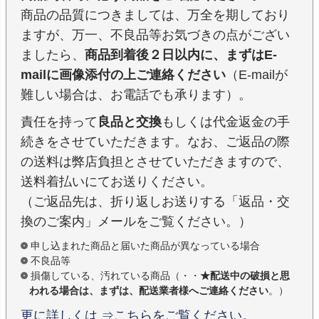
商品の品質につきましては、万全を期しており
ますが、万一、不良品等お気づきの点がござい
ましたら、
商品到着後２日以内に、まずはE-
mailに画像添付の上ご連絡ください
（E-mailが
難しい場合は、お電話でも承ります）。
責任を持って
良品と交換
もしくは代金返金の手
続きをさせていただきます。なお、ご返品の際
の送料は弊店負担とさせていただきますので、
送料着払いにてお送りください。
（ご返品先は、折り返しお送りする「返品・交
換のご案内」メールをご覧ください。）
申し込まれた商品と届いた商品が異なっている場合
不良品等
損傷している、汚れている商品（・・
★配送中の破損と思
われる場合は、まずは、配送業者様へご連絡ください
。）
更に詳しくは ⇒こちらをご覧ください。