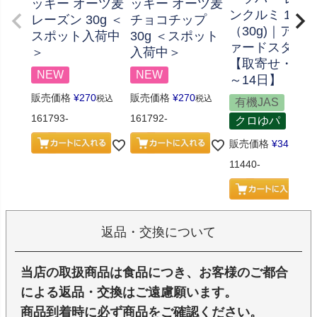
ッキー オーツ麦
ッキー オーツ麦
ンクルミ 1本
レーズン 30g ＜
チョコチップ
（30g)｜アル
スポット入荷中
30g ＜スポット
ァードスタッ
＞
入荷中＞
【取寄せ・要1
NEW
NEW
～14日】
販売価格
¥
270
販売価格
¥
270
税込
税込
有機JAS
161793-
161792-
クロゆパ
販売価格
¥
346
税込
11440-
返品・交換について
当店の取扱商品は食品につき、お客様のご都合
による返品・交換はご遠慮願います。
商品到着時に必ず商品をご確認ください。