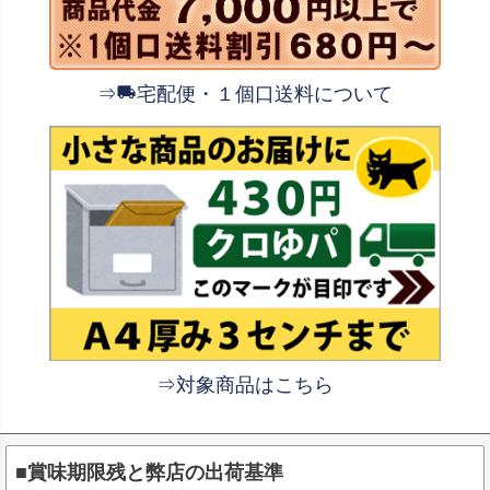
⇒
宅配便・１個口送料について
⇒対象商品はこちら
■賞味期限残と弊店の出荷基準