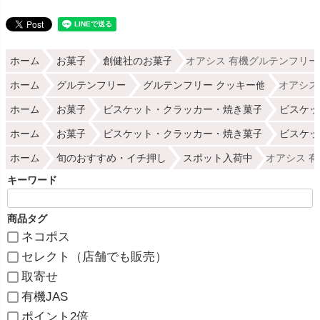
ホーム
お菓子
創健社のお菓子
オアシス 有機グルテンフリー
ホーム
グルテンフリー
グルテンフリー クッキー他
オアシス
ホーム
お菓子
ビスケット・クラッカー・焼き菓子
ビスケッ
ホーム
お菓子
ビスケット・クラッカー・焼き菓子
ビスケッ
ホーム
旬のおすすめ・イチ押し
スポット入荷中
オアシス 有
キーワード
商品タグ
ネコポス
セレクト（店舗でも販売）
取寄せ
有機JAS
ポイント2倍