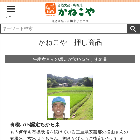
メニュー
自然食品・有機米かねこや
かねこや一押し商品
生産者さんの想いが伝わるおすすめ品
有機JAS認定ちから米
もう何年も有機栽培を続けている三重県安芸郡の横山さんの
有機米。玄米はもちろん、搗きかげんもご指定いただけま