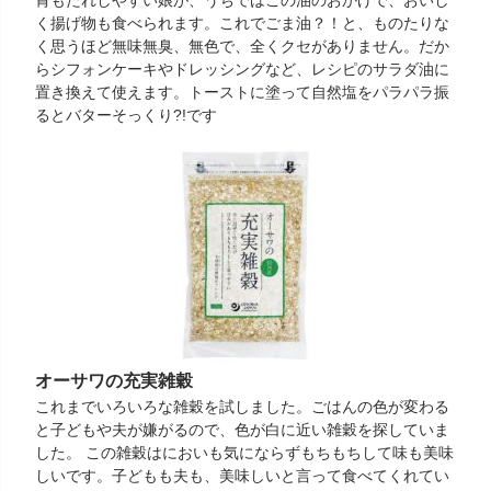
胃もたれしやすい娘が、うちではこの油のおかげで、おいし
く揚げ物も食べられます。これでごま油？！と、ものたりな
く思うほど無味無臭、無色で、全くクセがありません。だか
らシフォンケーキやドレッシングなど、レシピのサラダ油に
置き換えて使えます。トーストに塗って自然塩をパラパラ振
るとバターそっくり?!です
オーサワの充実雑穀
これまでいろいろな雑穀を試しました。ごはんの色が変わる
と子どもや夫が嫌がるので、色が白に近い雑穀を探していま
した。 この雑穀はにおいも気にならずもちもちして味も美味
しいです。子どもも夫も、美味しいと言って食べてくれてい