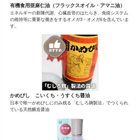
有機食用亜麻仁油（フラックスオイル・アマニ油）
エネルギーの新陳代謝、心臓血管のはたらき、免疫システム
の維持等に重要な働きをするオメガ3・オメガ6を含んでいま
す。
かめびし こいくち・うすくち醤油
日本で唯一かめびしにのみ残る「むしろ麹製法」でつくられ
ている天然醸造醤油