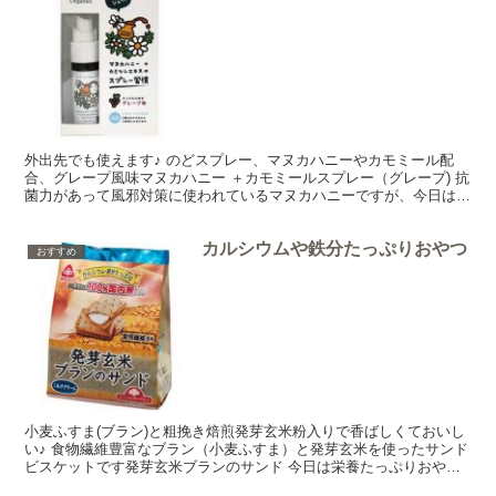
外出先でも使えます♪ のどスプレー、マヌカハニーやカモミール配
合、グレープ風味マヌカハニー ＋カモミールスプレー（グレープ) 抗
菌力があって風邪対策に使われているマヌカハニーですが、今日はマ
ヌカハニー ＋カモミールスプレー（グレープ)をご紹...
カルシウムや鉄分たっぷりおやつ
おすすめ
小麦ふすま(ブラン)と粗挽き焙煎発芽玄米粉入りで香ばしくておいし
い♪ 食物繊維豊富なブラン（小麦ふすま）と発芽玄米を使ったサンド
ビスケットです発芽玄米ブランのサンド 今日は栄養たっぷりおや
つ、発芽玄米ブランのサンドをご紹介しま～す♪発芽玄米...