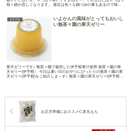
熱々鍋が恋しくなります。 最近は色々な鍋つゆの素もあるので味も
具も色々楽しめますが、皆さんのおうちの定番ってあ...
いよかんの風味がとってもおいし
おすすめ
い無茶々園の寒天ゼリー
寒天ゼリーです♪ 無茶々園で栽培した伊予柑果汁使用 無茶々園の寒
天ゼリー(伊予柑） 今日は暑い日のおやつにぴったりの無茶々園の寒
天ゼリー(伊予柑)をご紹介しま～す♪ 無茶々園の寒天ゼリー(伊予柑)
は無茶々園で栽培された伊予柑に粗糖と寒天、こ...
お正月準備におススメ仁多丸もち