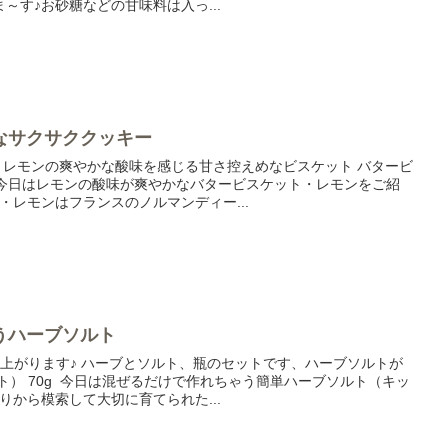
～す♪お砂糖などの甘味料は入っ...
なサクサククッキー
 レモンの爽やかな酸味を感じる甘さ控えめなビスケット バタービ
 今日はレモンの酸味が爽やかなバタービスケット・レモンをご紹
・レモンはフランスのノルマンディー...
うハーブソルト
上がります♪ ハーブとソルト、瓶のセットです、ハーブソルトが
ト） 70g 今日は混ぜるだけで作れちゃう簡単ハーブソルト（キッ
りから模索して大切に育てられた...