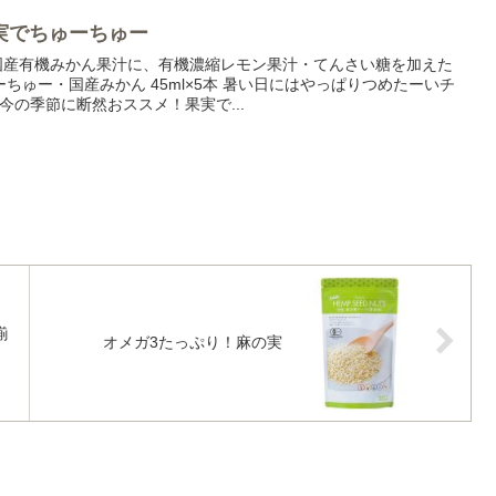
実でちゅーちゅー
 国産有機みかん果汁に、有機濃縮レモン果汁・てんさい糖を加えた
ちゅー・国産みかん 45ml×5本 暑い日にはやっぱりつめたーいチ
今の季節に断然おススメ！果実で...
揃
オメガ3たっぷり！麻の実