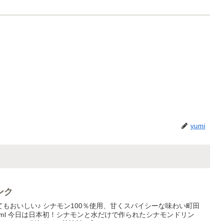
yumi
ンク
もおいしい♪ シナモン100％使用、甘くスパイシーな味わい町田
50ml 今日は日本初！シナモンと水だけで作られたシナモンドリン