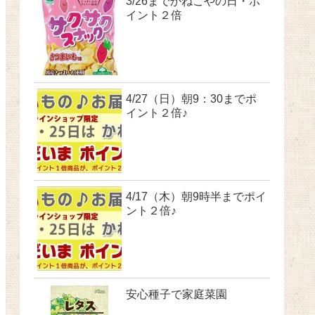
3/26までかねこやの日・ポ
イント２倍
4/27（日）朝9：30までポ
イント２倍♪
4/17（木）朝9時半までポイ
ント２倍♪
安心種子で家庭菜園