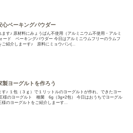
安心ベーキングパウダー
れます♪ 原材料にみょうばん不使用（アルミニウム不使用・アルミ
フォード ベーキングパウダー 今日はアルミニウムフリーのラムフ
ご紹介しまーす♪ 原料にミョウバン(...
家製ヨーグルトを作ろう
ます♪ １包（３ｇ）で１リットルのヨーグルトが作れ、できたヨー
王様のヨーグルト 種菌 6g（3g×2包） 今日はおうちでヨーグル
様のヨーグルトをご紹介しまーす...