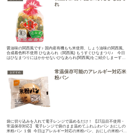
れ
醤油味の関西風です♪ 国内産有機もち米使用、しょう油味の関西風、
合成着色料不使用 ひなあられ（関西風) もうすぐひなまつり♪ 今日
はひなまつりにはかかせないひなあられ(関西風)をご紹介しまーす
♪ 国内産の有機もち米を使用し、合成の直食糧は不...
常温保存可能のアレルギー対応米
おすすめ
粉パン
袋に切り込みを入れて電子レンジで温めるだけ！ 【27品目不使用・
常温保存対応】 電子レンジで袋のまま温めてふわふわパン おにしの
米粉パン １個 今日はアレルギー対応の米粉パン、おにしの米粉パン