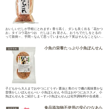
おいしいだしが手軽にとれます♪ 香り高く、ダシも良く出る「花かつ
お」タイコウ花かつお だしはこれ 皆さん、おうちでだしをとるの
って面倒～、手間～なんて思っていませんか？実はそんなことないん
ですよ！一度にたくさんとって冷蔵庫で3日ほど保存でき...
小魚の栄養たっぷり小魚ぽんせん
おすすめ
子どもから大人までおやつにどうぞ♪ 醤油と青のりで磯の風味豊かな
昔懐かしいぽんせんべい 小魚ぽんせん 今日はおやつにおススメ、小
魚ぽんせんをご紹介しま～す♪小魚ぽんせんは化学調味料や合成着色
料などの添加物を使わず作られていて、お醤油と青のり...
食品添加物不使用の安心ひなあら
おすすめ