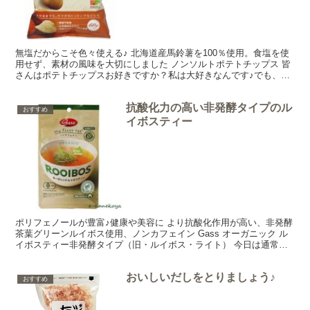
無塩だからこそ色々使える♪ 北海道産馬鈴薯を100％使用。食塩を使
用せず、素材の風味を大切にしました ノンソルトポテトチップス 皆
さんはポテトチップスお好きですか？私は大好きなんです♪でも、少
し食べすぎるとすごく喉が渇きますし、塩分の摂りす...
抗酸化力の高い非発酵タイプのル
おすすめ
イボスティー
ポリフェノールが豊富♪健康や美容に より抗酸化作用が高い、非発酵
茶葉グリーンルイボス使用、ノンカフェイン Gass オーガニック ル
イボスティー非発酵タイプ（旧・ルイボス・ライト） 今日は通常の
ルイボスティーよりも抗酸化力の高いGass オ...
おいしいだしをとりましょう♪
おすすめ