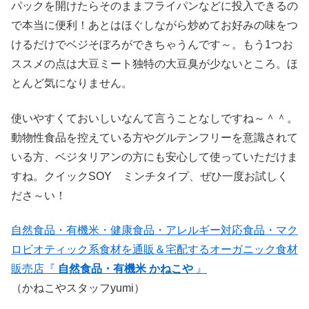
パックを開けたらそのままフライパンなどに投入できるの
で本当に便利！あとはほぐしながら炒めてお好みの味をつ
けるだけでベジそぼろができちゃうんです～。もう1つお
ススメの点は大豆ミート独特の大豆臭が少ないところ。ほ
とんど気になりません。
使いやすくておいしいなんて言うことなしですね～＾＾。
動物性食品を控えている方やグルテンフリーを意識されて
いる方、ベジタリアンの方にも安心して使っていただけま
すね。クイックSOY ミンチタイプ、ぜひ一度お試しく
ださ～い！
自然食品・有機米・健康食品・アレルギー対応食品・マク
ロビオティック系食材を通販＆宅配するオーガニック食材
販売店『
自然食品・有機米 かねこや
』
（かねこやスタッフyumi）