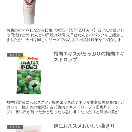
お肌のケアをしながら日焼け対策♪ 【SPF20 PA++】石けんで落とせ
る日焼け止め ねんどの日焼け対策 先日はねんどのパックをご紹介し
ましたが、今日は同じシリーズでねんどの日焼け対策をご紹介しまー
す♪ 超微粒子でお肌に優しく、さらにお肌を...
梅肉エキスがたっぷりの梅肉エキ
おすすめ
スドロップ
熱中症対策にもおススメ♪ 梅肉エキスにミネラル豊富な黒糖を加えた
カロリー控えめの健康飴 古式梅肉エキスドロップ（旧梅丹ドロッ
プ） 寒い日が続いたかと思ったら急に暑くなったりと気温の差が激
しい最近ですね。急に暑くなると体がうまく熱を発散できな...
鍋におススメおいしい葛きり
おすすめ