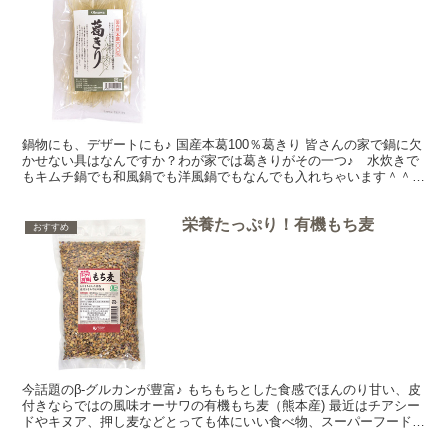
鍋物にも、デザートにも♪ 国産本葛100％葛きり 皆さんの家で鍋に欠
かせない具はなんですか？わが家では葛きりがその一つ♪ 水炊きで
もキムチ鍋でも和風鍋でも洋風鍋でもなんでも入れちゃいます＾＾。
つるつるの食感が家族みんなが大好きなんですよね～...
栄養たっぷり！有機もち麦
おすすめ
今話題のβ-グルカンが豊富♪ もちもちとした食感でほんのり甘い、皮
付きならではの風味オーサワの有機もち麦（熊本産) 最近はチアシー
ドやキヌア、押し麦などとっても体にいい食べ物、スーパーフードが
あちこちで取り上げられていますね。今日はそんなス...