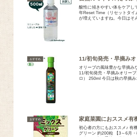
酸性に傾きやすい体をケアし
年Reset Time（リセット
が増えていますね。今日はそん
11/初旬発売・早摘み
おすすめ
オリーブの風味豊かな早摘みな
11/初旬発売・早摘みオリー
ロ） 250ml 今日は秋の早摘
家庭菜園におススメ有
おすすめ
初心者の方にもおススメ♪ 有
グリーン 約200粒 【3～6