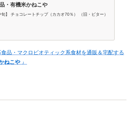
品・有機米かねこや
中旬】 チョコレートチップ（カカオ70％） （旧・ビター）
リサン 【取寄せ・最大14営業日要】【5月～9月は冷蔵発送品
チョコレート類 自然食品・有機米かねこや
応食品・マクロビオティック系食材を通販＆宅配する
かねこや
』