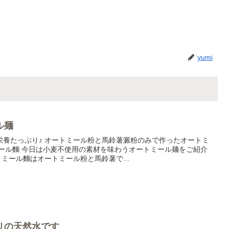
yumi
ル麺
栄養たっぷり♪ オートミール粉と馬鈴薯澱粉のみで作ったオートミ
ミール麵 今日は小麦不使用の素材を味わうオートミール麺をご紹介
トミール麵はオートミール粉と馬鈴薯で...
りの天然水です