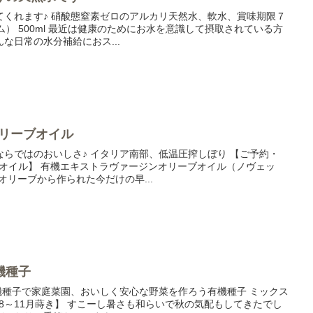
てくれます♪ 硝酸態窒素ゼロのアルカリ天然水、軟水、賞味期限７
タイム） 500ml 最近は健康のためにお水を意識して摂取されている方
な日常の水分補給におス...
オリーブオイル
らではのおいしさ♪ イタリア南部、低温圧搾しぼり 【ご予約・
ブオイル】 有機エキストラヴァージンオリーブオイル（ノヴェッ
みオリーブから作られた今だけの早...
機種子
機種子で家庭菜園、おいしく安心な野菜を作ろう有機種子 ミックス
月・8～11月蒔き】 すこーし暑さも和らいで秋の気配もしてきたでし