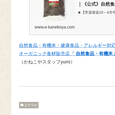
｜《公式》自然食
★【常温発送10～4月
1kg ＜業務用＞｜ア
をご利用ください】 
www.e-kanekoya.com
自然食品・有機米・健康食品・アレルギー対
オーガニック食材販売店『
自然食品・有機米 
（かねこやスタッフyumi）
おすすめ