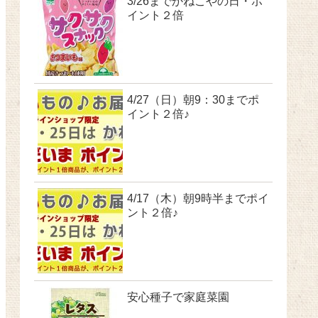
3/26までかねこやの日・ポ
イント２倍
4/27（日）朝9：30までポ
イント２倍♪
4/17（木）朝9時半までポイ
ント２倍♪
安心種子で家庭菜園