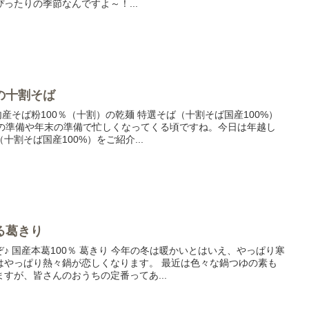
ったりの季節なんですよ～！...
の十割そば
産そば粉100％（十割）の乾麺 特選そば（十割そば国産100%）
スの準備や年末の準備で忙しくなってくる頃ですね。今日は年越し
割そば国産100%）をご紹介...
る葛きり
♪ 国産本葛100％ 葛きり 今年の冬は暖かいとはいえ、やっぱり寒
はやっぱり熱々鍋が恋しくなります。 最近は色々な鍋つゆの素も
すが、皆さんのおうちの定番ってあ...