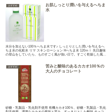
お肌しっとり潤いを与えるへちま
おすすめ
水
水分を加えない100％へちま水です♪ しっとりとした潤いを与えるへ
ちま水の化粧水 リマ スキンローション Hへちま水 120ｍｌ 先日趣味
の登山をしていたら、ものすごく風が強い日で。すごく乾燥した風で
みるみるお肌が乾燥する～💦 なんてことが...
苦みと酸味のあるカカオ100％の
おすすめ
大人のチョコレート
砂糖・乳製品・乳化剤不使用 有機カカオ100％、砂糖・乳製品・乳化
剤不使用、濃厚なカカオの風味と苦み、すっきりとした酸味 チョコ