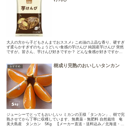
大人の方から子どもさんまでおススメ♪ こめ油の上品な香り、硬すぎ
ず柔らかすぎずのちょうどいい食感の芋けんぴ 純国産芋けんぴ 突然
ですが。皆さん、芋けんぴ好きですか？ どんな食感が好きですか？
今日ご紹介するのは純国産芋けんぴ！こめ油を使って...
樹成り完熟のおいしいタンカン
おすすめ
ジューシーでとってもおいしい♪ ミカンの王様「タンカン」、樹で完
熟させてから丁寧に収穫しています、無農薬・無肥料 自然栽培 奄
美大島産 タンカン 5Kg 【メーカー直送・送料込み／北海道・沖
縄は+600円】 今日は奄美大島産のとってもおいし...