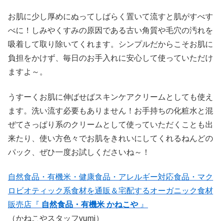
お肌に少し厚めにぬってしばらく置いて流すと肌がすべす
べに！しみやくすみの原因である古い角質や毛穴の汚れを
吸着して取り除いてくれます。シンプルだからこそお肌に
負担をかけず、毎日のお手入れに安心して使っていただけ
ますよ～。
うすーくお肌に伸ばせばスキンケアクリームとしても使え
ます。洗い流す必要もありません！お手持ちの化粧水と混
ぜてさっぱり系のクリームとして使っていただくことも出
来たり、使い方色々でお肌をきれいにしてくれるねんどの
パック、ぜひ一度お試しくださいね～！
自然食品・有機米・健康食品・アレルギー対応食品・マク
ロビオティック系食材を通販＆宅配するオーガニック食材
販売店『
自然食品・有機米 かねこや
』
（かねこやスタッフyumi）