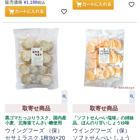
販売価格
¥
1,188
税込
取寄せ商品
取寄せ商品
黒ゴマたっぷりラスク、国内産
「ソフトせんべい塩味」の姉妹
小麦、北海道てんさい糖使用
品、ほんのり甘いしょうゆ味
ウイングフーズ （保）
ウイングフーズ （保）
セサミラスク 1枚8g×20
ソフトせんべい しょう