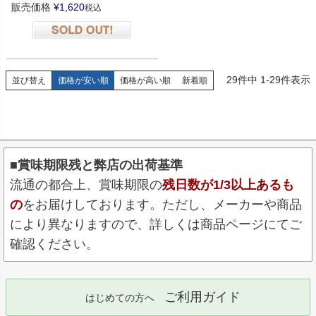
販売価格
¥
1,620
税込
在庫切れ
29
件中
1
-
29
件表示
並び替え
価格が安い順
価格が高い順
新着順
■賞味期限残と弊店の出荷基準
流通の都合上、賞味期限の
残日数が1/3以上あるも
の
をお届けしております。ただし、メーカーや商品
により異なりますので、詳しくは商品ページにてご
確認ください。
ご利用ガイド
はじめての方へ