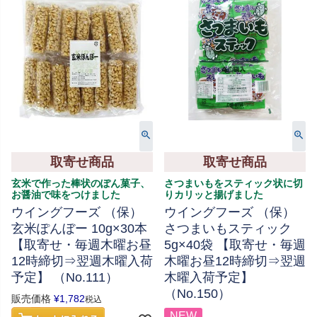
取寄せ商品
取寄せ商品
玄米で作った棒状のぽん菓子、
さつまいもをスティック状に切
お醤油で味をつけました
りカリッと揚げました
ウイングフーズ （保）
ウイングフーズ （保）
玄米ぽんぼー 10g×30本
さつまいもスティック
【取寄せ・毎週木曜お昼
5g×40袋 【取寄せ・毎週
12時締切⇒翌週木曜入荷
木曜お昼12時締切⇒翌週
予定】 （No.111）
木曜入荷予定】
（No.150）
販売価格
¥
1,782
税込
NEW