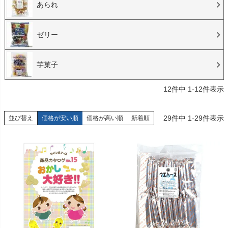
あられ
ゼリー
芋菓子
12
件中
1
-
12
件表示
29
件中
1
-
29
件表示
並び替え
価格が安い順
価格が高い順
新着順