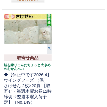
在庫切れ
取寄せ商品
鮭を練りこんだちょっと大きめ
のおせんべい
◆【休止中です2026.4】
ウイングフーズ （保）
さけせん 2枚×20袋 【取
寄せ・毎週木曜お昼12時
締切⇒翌週木曜入荷予
定】（No.149）