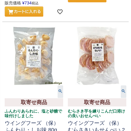
販売価格
¥
734
税込
取寄せ商品
取寄せ商品
ふんわりあられに、塩と砂糖で
むらさき芋を練りこんだ口溶け
味付けしました
の良いおせんべい
ウイングフーズ （保）
ウイングフーズ （保）
ふんわり・しお味 80g
むらさきいもせんべい 2