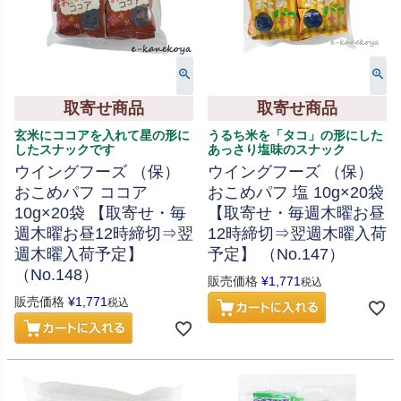
取寄せ商品
取寄せ商品
玄米にココアを入れて星の形に
うるち米を「タコ」の形にした
したスナックです
あっさり塩味のスナック
ウイングフーズ （保）
ウイングフーズ （保）
おこめパフ ココア
おこめパフ 塩 10g×20袋
10g×20袋 【取寄せ・毎
【取寄せ・毎週木曜お昼
週木曜お昼12時締切⇒翌
12時締切⇒翌週木曜入荷
週木曜入荷予定】
予定】 （No.147）
（No.148）
販売価格
¥
1,771
税込
販売価格
¥
1,771
税込