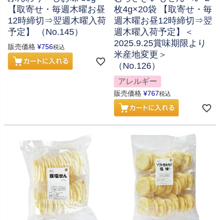
【取寄せ・毎週木曜お昼
枚4g×20袋 【取寄せ・毎
12時締切⇒翌週木曜入荷
週木曜お昼12時締切⇒翌
予定】 （No.145）
週木曜入荷予定】＜
2025.9.25賞味期限より
販売価格
¥
756
税込
米産地変更＞
（No.126）
アレルギー
販売価格
¥
767
税込