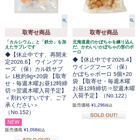
取寄せ商品
取寄せ商品
「カルシウム」と「鉄分」を加
北海道産のかぼちゃを練り込ん
えたサブレです
だ、かわいいかぼちゃの形のボ
ーロ
◆【休止中です、再開未
◆【休止中です2026.4】
定2026.6】 ウイングフ
ウイングフーズ （保）
ーズ （保）カル鉄サブ
かぼちゃボーロ 5個×20
レ 1枚約9g×20袋 【取寄
袋 【取寄せ・毎週木曜
せ・毎週木曜お昼12時締
お昼12時締切⇒翌週木曜
切⇒翌週木曜入荷予定】
入荷予定】（No.122）
＜割れやすいです、ご了
承ください＞
販売価格
¥
1,296
税込
（No.152）
NEW
在庫切れ
販売価格
¥
1,058
税込