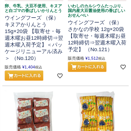
卵、牛乳、大豆不使用、キヌア
いわしのカルシウムたっぷり、
と白ゴマの香ばしいかりんとう
国内産大豆醤油使用の香ばしい
おせんべい
ウイングフーズ （保）
ウイングフーズ （保）
キヌアかりんとう
さかなの学校 12g×20袋
15g×20袋 【取寄せ・毎
【取寄せ・毎週木曜お昼
週木曜お昼12時締切⇒翌
12時締切⇒翌週木曜入荷
週木曜入荷予定】＜パッ
予定】 （No.121）
ケージリニューアル済み
＞ （No.120）
販売価格
¥
1,512
税込
販売価格
¥
1,404
税込