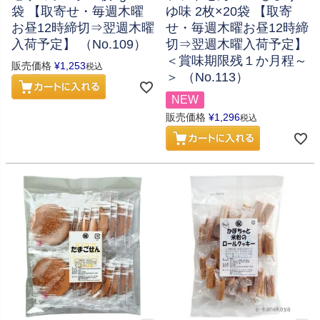
袋 【取寄せ・毎週木曜
ゆ味 2枚×20袋 【取寄
お昼12時締切⇒翌週木曜
せ・毎週木曜お昼12時締
入荷予定】 （No.109）
切⇒翌週木曜入荷予定】
＜賞味期限残１か月程～
販売価格
¥
1,253
税込
＞ （No.113）
NEW
販売価格
¥
1,296
税込