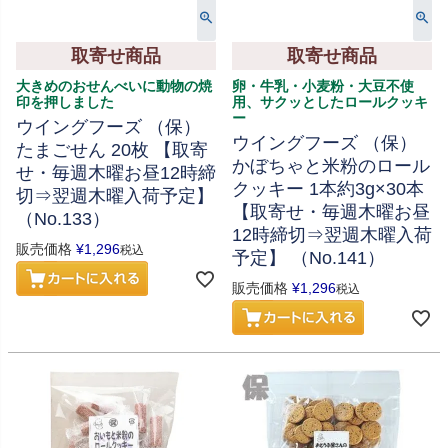
取寄せ商品
取寄せ商品
大きめのおせんべいに動物の焼
卵・牛乳・小麦粉・大豆不使
印を押しました
用、サクッとしたロールクッキ
ー
ウイングフーズ （保）
ウイングフーズ （保）
たまごせん 20枚 【取寄
かぼちゃと米粉のロール
せ・毎週木曜お昼12時締
クッキー 1本約3g×30本
切⇒翌週木曜入荷予定】
【取寄せ・毎週木曜お昼
（No.133）
12時締切⇒翌週木曜入荷
販売価格
¥
1,296
税込
予定】 （No.141）
販売価格
¥
1,296
税込