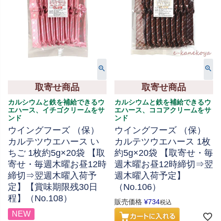
取寄せ商品
取寄せ商品
カルシウムと鉄を補給できるウ
カルシウムと鉄を補給できるウ
エハース、イチゴクリームをサ
エハース、ココアクリームをサ
ンド
ンド
ウイングフーズ （保）
ウイングフーズ （保）
カルテツウエハース い
カルテツウエハース 1枚
ちご 1枚約5g×20袋 【取
約5g×20袋 【取寄せ・毎
寄せ・毎週木曜お昼12時
週木曜お昼12時締切⇒翌
締切⇒翌週木曜入荷予
週木曜入荷予定】
定】【賞味期限残30日
（No.106）
程】（No.108）
販売価格
¥
734
税込
NEW