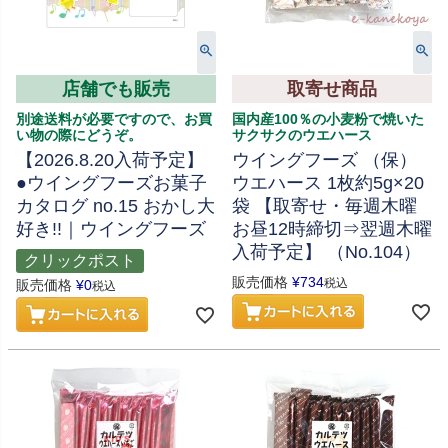
店舗でも販売
取寄せ商品
別途送料が必要ですので、お買
国内産100％の小麦粉で焼いた
い物の際にどうぞ。
サクサクのウエハース
【2026.8.20入荷予定】
ウイングフーズ （保）
●ウイングフーズお菓子
ウエハース 1枚約5g×20
カタログ no.15 おかし大
袋 【取寄せ・毎週木曜
好き!!｜ウイングフーズ
お昼12時締切⇒翌週木曜
入荷予定】 （No.104）
クリックポスト
販売価格
¥
734
税込
販売価格
¥
0
税込