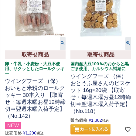
取寄せ商品
取寄せ商品
卵・牛乳・小麦粉・大豆不使
国内産大豆100％のおからと黒
用、サクッとしたロールクッキ
ごま使用、カルシウム補給に
ー
ウイングフーズ （保）
ウイングフーズ （保）
おとうふ屋さんのビスケ
おいもと米粉のロールク
ット 16g×20袋 【取寄
ッキー 30本入り 【取寄
せ・毎週木曜お昼12時締
せ・毎週木曜お昼12時締
切⇒翌週木曜入荷予定】
切⇒翌週木曜入荷予定】
（No.118）
（No.142）
販売価格
¥
1,382
税込
NEW
販売価格
¥
1,296
税込