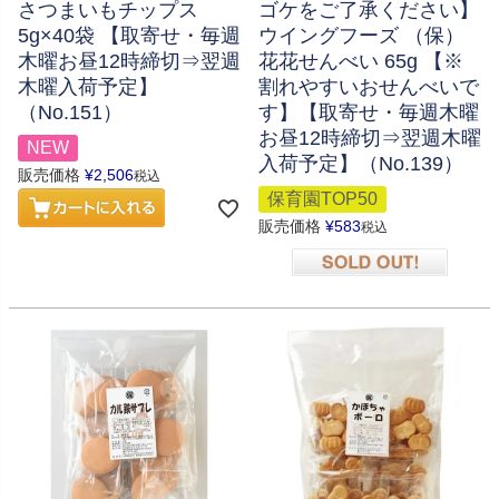
さつまいもチップス
ゴケをご了承ください】
5g×40袋 【取寄せ・毎週
ウイングフーズ （保）
木曜お昼12時締切⇒翌週
花花せんべい 65g 【※
木曜入荷予定】
割れやすいおせんべいで
（No.151）
す】【取寄せ・毎週木曜
お昼12時締切⇒翌週木曜
NEW
入荷予定】（No.139）
販売価格
¥
2,506
税込
保育園TOP50
販売価格
¥
583
税込
在庫切れ