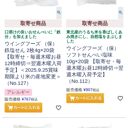
取寄せ商品
取寄せ商品
口溶けの良いおせんべいに「鉄
東北産のうるち米を香ばしくあ
分」を加えました
み焼きにし、自然塩をまぶしま
した
ウイングフーズ （保）
ウイングフーズ （保）
鉄塩せん 2枚4g×20袋
ソフトせんべい塩味
【取寄せ・毎週木曜お昼
10g×20袋 【取寄せ・毎
12時締切⇒翌週木曜入荷
週木曜お昼12時締切⇒翌
予定】＜2025.9.25賞味
週木曜入荷予定】
期限より米の産地変更＞
（No.112）
（No.127）
販売価格
¥
907
税込
アレルギー
販売価格
¥
767
税込