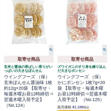
取寄せ商品
取寄せ商品
玄米と醤油の香ばしい香りがい
ズワイガニのすり身を練り込ん
っぱいの大きなぽんせん
だ大きなポンセン
ウイングフーズ （保）
ウイングフーズ （保）
玄米ぽんせん醤油味 1枚
かにポンセン 1枚7g×20
約12g×20袋 【取寄せ・
袋 【取寄せ・毎週木曜
毎週木曜お昼12時締切⇒
お昼12時締切⇒翌週木曜
翌週木曜入荷予定】
入荷予定】 （No.125）
（No.124）
販売価格
¥
1,188
税込