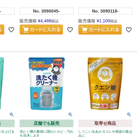
-
No.
3090045-
No.
3090118-
販売価格
¥
4,488
販売価格
¥
1,100
税込
税込
売
店舗でも販売
取寄せ商品
に仕上げま
洗たく槽の裏側に隠れたカビ・汚れ
しつこい水あかヨゴレや便器の黄ば
を洗浄します
みに