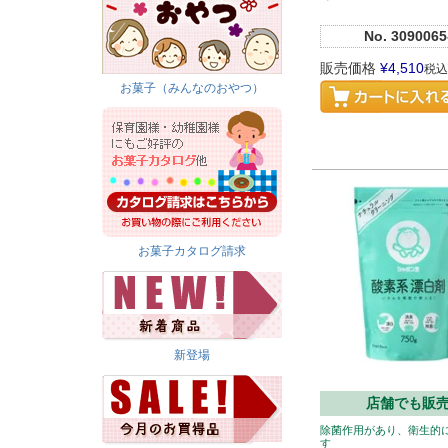
No.
3090065
販売価格
¥
4,510
税込
お菓子（みんなのおやつ）
お菓子カタログ請求
新登場
店舗でも販
除菌作用があり、衛生的
す