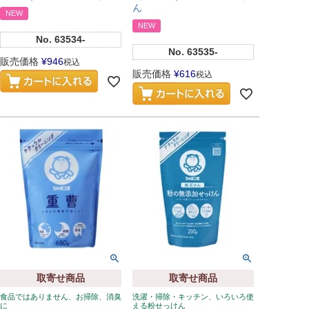
ん
NEW
NEW
No.
63534-
No.
63535-
販売価格
¥
946
税込
販売価格
¥
616
税込
取寄せ商品
取寄せ商品
食品ではありません、お掃除、消臭
洗濯・掃除・キッチン、いろいろ使
に
える粉せっけん