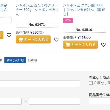
漂白剤
シャボン玉 洗たく槽クリー
シャボン玉 クエン酸 300g
石けん
ナー 500g｜シャボン玉石け
｜シャボン玉石けん 【取寄
ん
せ】
NEW
No.
63471-
No.
63516-
販売価格
¥
550
税込
販売価格
¥
495
税込
順
価格が高い順
新着順
在庫なし商品
在庫なし
商品番号/JA
〜