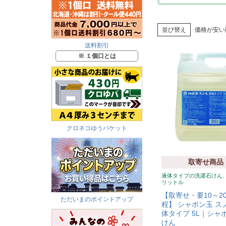
並び替え
価格が安い
送料割引
※ １個口とは
クロネコゆうパケット
取寄せ商品
液体タイプの洗濯石けん
リットル
【取寄せ・要10～2
ただいまのポイントアップ
程】 シャボン玉 ス
体タイプ 5L｜シャ
けん