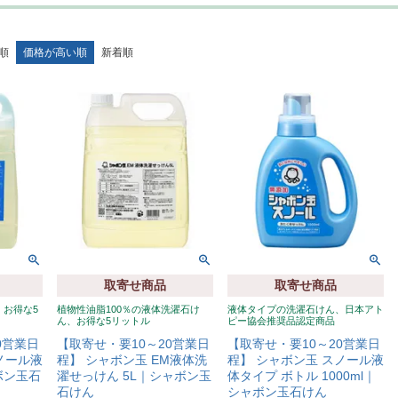
順
価格が高い順
新着順
取寄せ商品
取寄せ商品
、お得な5
植物性油脂100％の液体洗濯石け
液体タイプの洗濯石けん、日本アト
ん、お得な5リットル
ピー協会推奨品認定商品
0営業日
【取寄せ・要10～20営業日
【取寄せ・要10～20営業日
ノール液
程】 シャボン玉 EM液体洗
程】 シャボン玉 スノール液
ボン玉石
濯せっけん 5L｜シャボン玉
体タイプ ボトル 1000ml｜
石けん
シャボン玉石けん