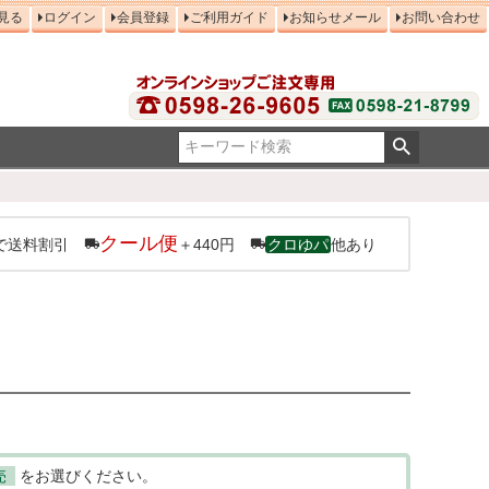
見る
ログイン
会員登録
ご利用ガイド
お知らせメール
お問い合わせ
クール便
で送料割引
＋440円
クロゆパ
他あり
売
をお選びください。