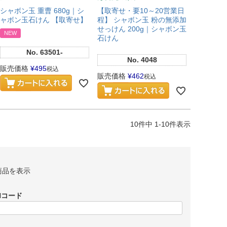
シャボン玉 重曹 680g｜シ
【取寄せ・要10～20営業日
ャボン玉石けん 【取寄せ】
程】 シャボン玉 粉の無添加
せっけん 200g｜シャボン玉
NEW
石けん
No.
63501-
No.
4048
販売価格
¥
495
税込
販売価格
¥
462
税込
10
件中
1
-
10
件表示
商品を表示
Nコード