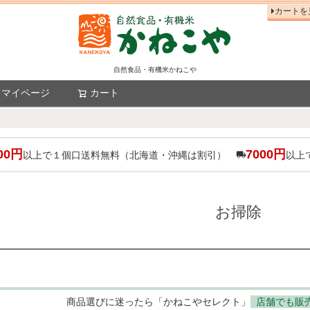
カートを
自然食品・有機米かねこや
マイページ
カート
検索
00円
7000円
以上で１個口送料無料（北海道・沖縄は割引）
以上
お掃除
商品選びに迷ったら「かねこやセレクト」
店舗でも販