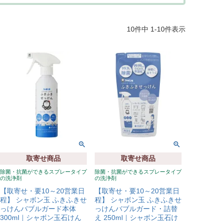
10
件中
1
-
10
件表示
取寄せ商品
取寄せ商品
除菌・抗菌ができるスプレータイプ
除菌・抗菌ができるスプレータイプ
の洗浄剤
の洗浄剤
【取寄せ・要10～20営業日
【取寄せ・要10～20営業日
程】 シャボン玉 ふきふきせ
程】 シャボン玉 ふきふきせ
っけんバブルガード本体
っけんバブルガード・詰替
300ml｜シャボン玉石けん
え 250ml｜シャボン玉石け