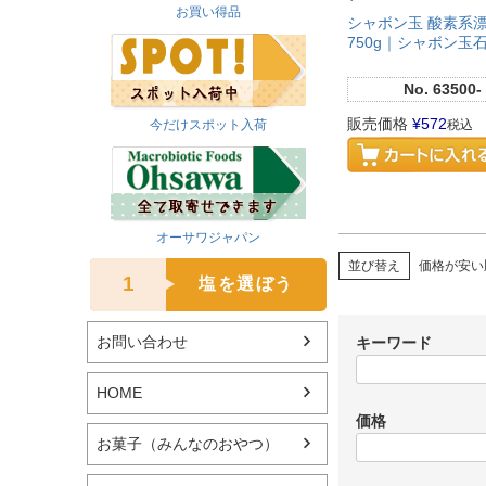
お買い得品
シャボン玉 酸素系
750g｜シャボン玉
No.
63500-
販売価格
¥
572
今だけスポット入荷
税込
オーサワジャパン
並び替え
価格が安い
1
塩を選ぼう
お問い合わせ
キーワード
HOME
価格
お菓子（みんなのおやつ）