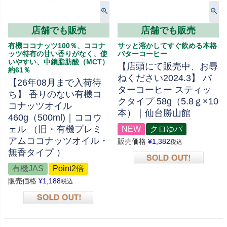
店舗でも販売
店舗でも販売
有機ココナッツ100％、ココナ
サッと溶かしてすぐ飲める本格
ッツ特有の甘い香りがなく、使
バターコーヒー
いやすい、中鎖脂肪酸（MCT）
【店頭にて販売中、お尋
約61％
ねください2024.3】 バ
【26年08月まで入荷待
ターコーヒー スティッ
ち】 香りのない有機コ
クタイプ 58g（5.8ｇ×10
コナッツオイル
本）｜仙台勝山館
460g（500ml)｜ココウ
ェル （旧・有機プレミ
NEW
クロゆパ
アムココナッツオイル・
販売価格
¥
1,382
税込
無香タイプ ）
有機JAS
Point2倍
在庫切れ
販売価格
¥
1,188
税込
在庫切れ