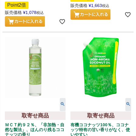
Point2倍
販売価格
¥
1,663
税込
販売価格
¥
1,078
税込
取寄せ商品
取寄せ商品
ＭＣＴ約９２％、「非加熱・自
有機ココナッツ100％、ココナ
然な製法」、ほんのり残るココ
ッツ特有の甘い香りがなく、使
ナッツの香り
いやすい