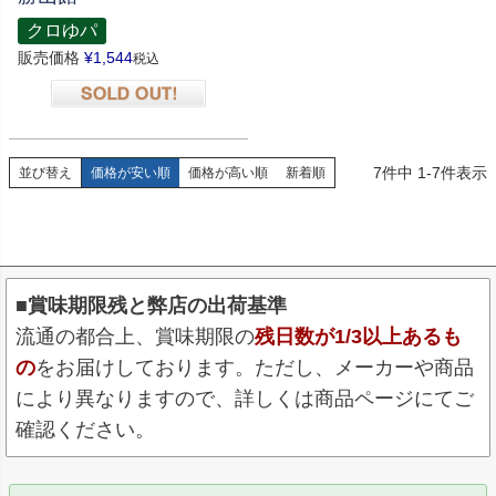
クロゆパ
販売価格
¥
1,544
税込
在庫切れ
7
件中
1
-
7
件表示
並び替え
価格が安い順
価格が高い順
新着順
■賞味期限残と弊店の出荷基準
流通の都合上、賞味期限の
残日数が1/3以上あるも
の
をお届けしております。ただし、メーカーや商品
により異なりますので、詳しくは商品ページにてご
確認ください。