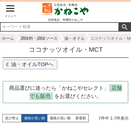
メニュー
自然食品・有機米かねこや
ホーム
調味料・調味ソース
油・オイル
ココナッツオイル・M
ココナッツオイル・MCT
油・オイルTOPへ
商品選びに迷ったら「かねこやセレクト」
店舗
でも販売
をお選びください。
7
件中
1
-
7
件表示
並び替え
価格が安い順
価格が高い順
新着順