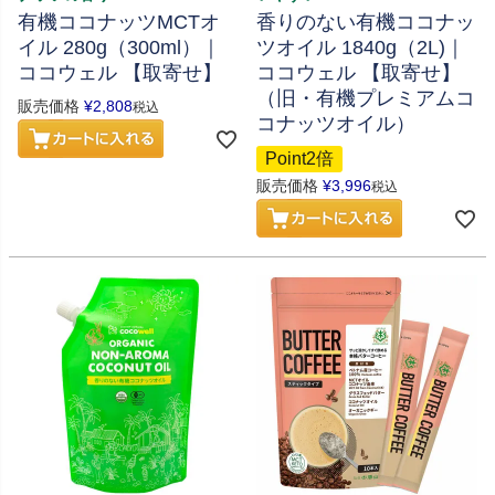
有機ココナッツMCTオ
香りのない有機ココナッ
イル 280g（300ml）｜
ツオイル 1840g（2L)｜
ココウェル 【取寄せ】
ココウェル 【取寄せ】
（旧・有機プレミアムコ
販売価格
¥
2,808
税込
コナッツオイル）
Point2倍
販売価格
¥
3,996
税込