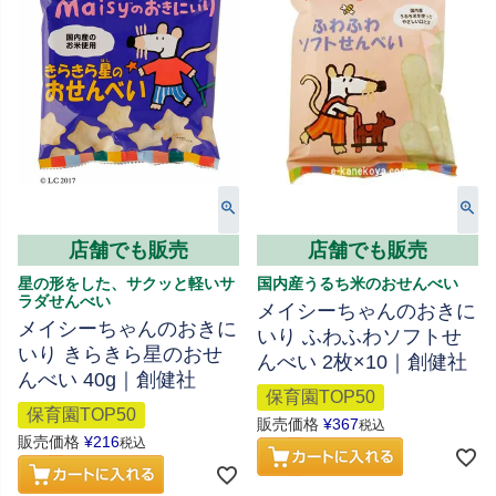
店舗でも販売
店舗でも販売
星の形をした、サクッと軽いサ
国内産うるち米のおせんべい
ラダせんべい
メイシーちゃんのおきに
メイシーちゃんのおきに
いり ふわふわソフトせ
いり きらきら星のおせ
んべい 2枚×10｜創健社
んべい 40g｜創健社
保育園TOP50
保育園TOP50
販売価格
¥
367
税込
販売価格
¥
216
税込