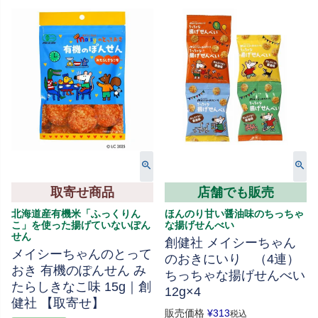
取寄せ商品
店舗でも販売
北海道産有機米「ふっくりん
ほんのり甘い醤油味のちっちゃ
こ」を使った揚げていないぽん
な揚げせんべい
せん
創健社 メイシーちゃん
メイシーちゃんのとって
のおきにいり （4連）
おき 有機のぽんせん み
ちっちゃな揚げせんべい
たらしきなこ味 15g｜創
12g×4
健社 【取寄せ】
販売価格
¥
313
税込