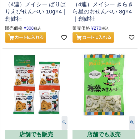
（4連）メイシー ぱりぱ
（4連）メイシー きらき
りえびせんべい 10g×4｜
ら星のおせんべい 8g×4
創健社
｜創健社
販売価格
¥
308
販売価格
¥
270
税込
税込
店舗でも販売
店舗でも販売