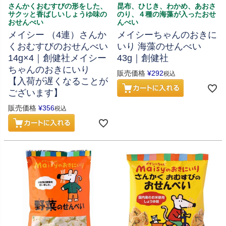
さんかくおむすびの形をした、
昆布、ひじき、わかめ、あおさ
サクッと香ばしいしょうゆ味の
のり、４種の海藻が入ったおせ
おせんべい
んべい
メイシー （4連）さんか
メイシーちゃんのおきに
くおむすびのおせんべい
いり 海藻のせんべい
14g×4｜創健社メイシー
43g｜創健社
ちゃんのおきにいり
販売価格
¥
292
税込
【入荷が遅くなることが
ございます】
販売価格
¥
356
税込