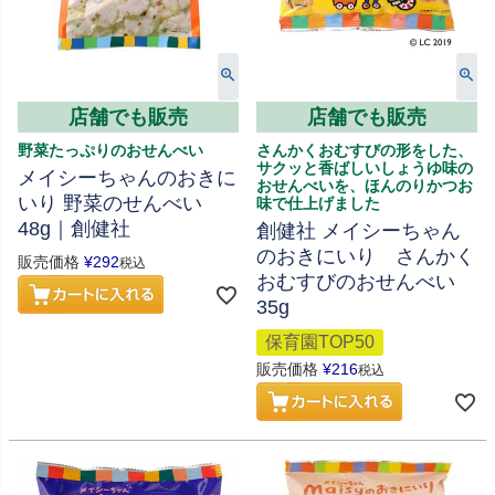
店舗でも販売
店舗でも販売
野菜たっぷりのおせんべい
さんかくおむすびの形をした、
サクッと香ばしいしょうゆ味の
メイシーちゃんのおきに
おせんべいを、ほんのりかつお
いり 野菜のせんべい
味で仕上げました
48g｜創健社
創健社 メイシーちゃん
のおきにいり さんかく
販売価格
¥
292
税込
おむすびのおせんべい
35g
保育園TOP50
販売価格
¥
216
税込