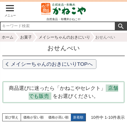
メニュー
自然食品・有機米かねこや
ホーム
お菓子
メイシーちゃんのおきにいり
おせんべい
おせんべい
メイシーちゃんのおきにいりTOPへ
商品選びに迷ったら「かねこやセレクト」
店舗
でも販売
をお選びください。
10
件中
1
-
10
件表示
並び替え
価格が安い順
価格が高い順
新着順