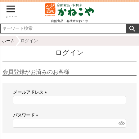
メニュー
自然食品・有機米かねこや
ホーム
ログイン
ログイン
会員登録がお済みのお客様
メールアドレス
(
必
パスワード
須
)
(
必
須