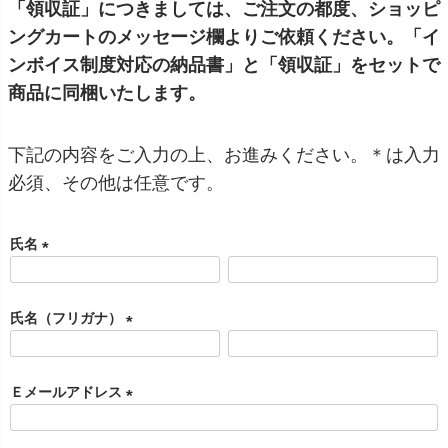
「領収証」につきましては、ご注文の都度、ショッピ
ングカートのメッセージ欄よりご依頼ください。「イ
ンボイス制度対応の納品書」と「領収証」をセットで
商品に同梱いたします。
下記の内容をご入力の上、お進みください。＊は入力
必須、その他は任意です。
氏名
(
必
氏名（フリガナ）
須
)
(
必
Ｅメールアドレス
須
)
(
必