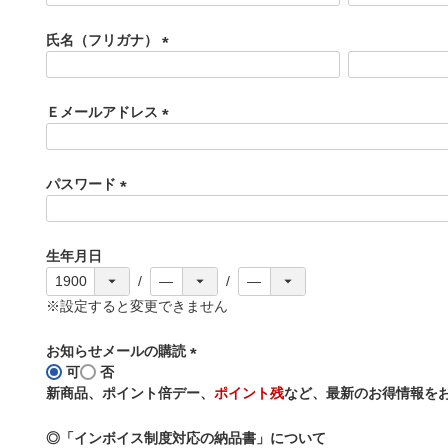
必
須
氏名（フリガナ）
)
(
必
須
Ｅメールアドレス
)
(
必
須
パスワード
)
(
必
須
生年月日
)
※設定すると変更できません
お知らせメールの購読
可
否
(
新商品、ポイント倍デー、
ポイント残
など、最新のお得情報を
必
須
◎「インボイス制度対応の納品書」について
)