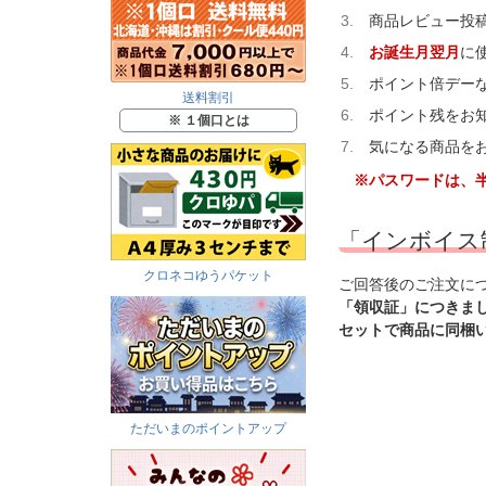
商品レビュー投稿
お誕生月翌月
に
ポイント倍デー
送料割引
ポイント残をお
※ １個口とは
気になる商品を
※パスワードは、半
「インボイス
クロネコゆうパケット
ご回答後のご注文に
「領収証」につきま
セットで商品に同梱
ただいまのポイントアップ