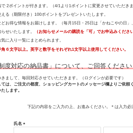
で 2ポイントが付きます。（4/1より1ポイントに変更させていただき
使える（期限付き）100ポイントをプレゼントいたします。
などお得な情報をお届けします。（毎月15日・25日は「かねこやの日
知らせいたします。
（お知らせメールの購読を「可」でお申込みくださ
お気に入り一覧にまとめられます。
角６文字以上。英字と数字をそれぞれ1文字以上使用してください。
制度対応の納品書」について、ご回答ください
つきまして、毎回対応させていただきます。（ログインが必要です）
しては、ご注文の都度、ショッピングカートのメッセージ欄よりご依頼
いたします。
下記の内容をご入力の上、お進みください。＊は入力必
氏名
(