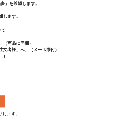
品書」を希望します。
頼します。
いて
。（商品に同梱）
ご注文者様」へ。（メール添付）
。）
りします。