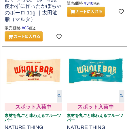
販売価格
¥
340
税込
使わずに作ったかぼちゃ
のボーロ 11g ｜太田油
脂（マルタ）
販売価格
¥
65
税込
スポット入荷中
スポット入荷中
素材を丸ごと味わえるフルーツ
素材を丸ごと味わえるフルーツ
バー
バー
NATURE THING
NATURE THING