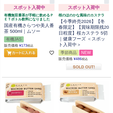
スポット入荷中
スポット入荷中
有機無双番茶が手軽に飲めるＰ
桜のほのかな風味のカステラ
ＥＴボトル飲料になりました
【今季終売2026】【冬
国産有機さらつや美人番
春限定】【賞味期限残20
茶 500ml｜ムソー
日程度】桜カステラ 5切
｜健康フーズ ＜スポッ
有機JAS
ト入荷中＞
販売価格
¥
173
税込
季節商品
NEW
販売価格
¥
486
税込
在庫切れ