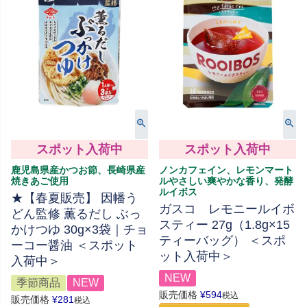
スポット入荷中
スポット入荷中
鹿児島県産かつお節、長崎県産
ノンカフェイン、レモンマート
焼きあご使用
ルやさしい爽やかな香り、発酵
ルイボス
★【春夏販売】 因幡う
ガスコ レモニールイボ
どん監修 薫るだし ぶっ
スティー 27g（1.8g×15
かけつゆ 30g×3袋｜チョ
ティーバッグ） ＜スポ
ーコー醤油 ＜スポット
ット入荷中＞
入荷中＞
NEW
季節商品
NEW
販売価格
¥
594
税込
販売価格
¥
281
税込