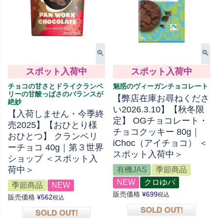
スポット入荷中
スポット入荷中
チョコの甘さとドライクランベ
魅惑のヴィーガンチョコレート
リーの甘酸っぱさのバランスが
【弊店在庫お尋ねくださ
絶妙
い2026.3.10】【秋冬限
【入荷しません・今季終
定】 OGチョコレート・
売2025】【おひとり様
チョコクッキー 80g｜
おひとつ】 クランベリ
iChoc（アイチョコ） ＜
ーチョコ 40g｜第３世界
スポット入荷中＞
ショップ ＜スポット入
荷中＞
有機JAS
季節商品
NEW
クロゆパ
季節商品
NEW
販売価格
¥
699
税込
販売価格
¥
562
税込