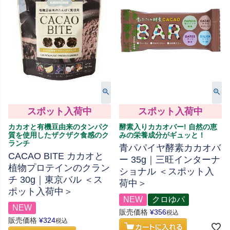
スポット入荷中
スポット入荷中
カカオと有機豆由来のタンパク
酵素入りカカオバー! 自然の恵
質を使用したザクザク食感のク
みの栄養成分がギュッと！
ランチ
青パパイヤ酵素カカオバ
CACAO BITE カカオと
ー 35g｜三旺インターナ
植物プロテインのクラン
ショナル ＜スポット入
チ 30g｜東京バル ＜ス
荷中＞
ポット入荷中＞
NEW
クロゆパ
NEW
販売価格
¥
356
税込
販売価格
¥
324
税込