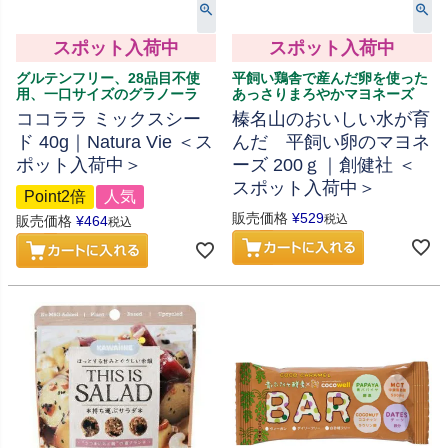
スポット入荷中
スポット入荷中
グルテンフリー、28品目不使
平飼い鶏舎で産んだ卵を使った
用、一口サイズのグラノーラ
あっさりまろやかマヨネーズ
ココララ ミックスシー
榛名山のおいしい水が育
ド 40g｜Natura Vie ＜ス
んだ 平飼い卵のマヨネ
ポット入荷中＞
ーズ 200ｇ｜創健社 ＜
スポット入荷中＞
Point2倍
人気
販売価格
¥
529
税込
販売価格
¥
464
税込