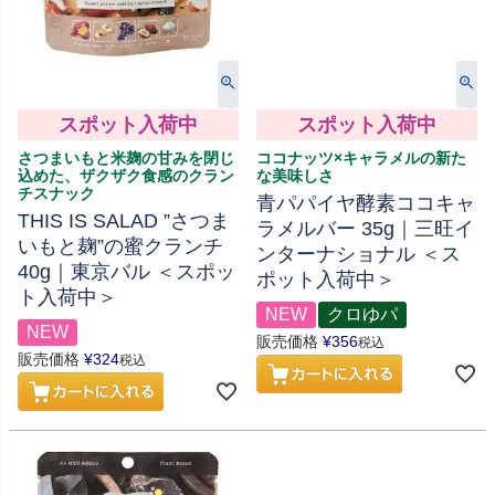
スポット入荷中
スポット入荷中
さつまいもと米麹の甘みを閉じ
ココナッツ×キャラメルの新た
込めた、ザクザク食感のクラン
な美味しさ
チスナック
青パパイヤ酵素ココキャ
THIS IS SALAD ”さつま
ラメルバー 35g｜三旺イ
いもと麹”の蜜クランチ
ンターナショナル ＜ス
40g｜東京バル ＜スポッ
ポット入荷中＞
ト入荷中＞
NEW
クロゆパ
NEW
販売価格
¥
356
税込
販売価格
¥
324
税込