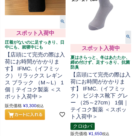
スポット入荷中
圧着がないのに足すっきり、日
中にも、就寝中にも
スポット入荷中
【店頭にて完売の際は入
夏はさらっと、冬はあたたか、
荷にお時間がかかりま
締め付けず、足すっきり、抗菌
防臭
す】 IFMC.（イフミッ
【店頭にて完売の際は入
ク） リラックス レギン
荷にお時間がかかりま
ス ブラック （M～L） 1
す】 IFMC.（イフミッ
個｜テイコク製薬 ＜ス
ク） ビジネス靴下 グレ
ポット入荷中＞
ー （25～27cm） 1個｜
販売価格
¥
3,300
税込
テイコク製薬 ＜スポッ
ト入荷中＞
クロゆパ
販売価格
¥
1,650
税込