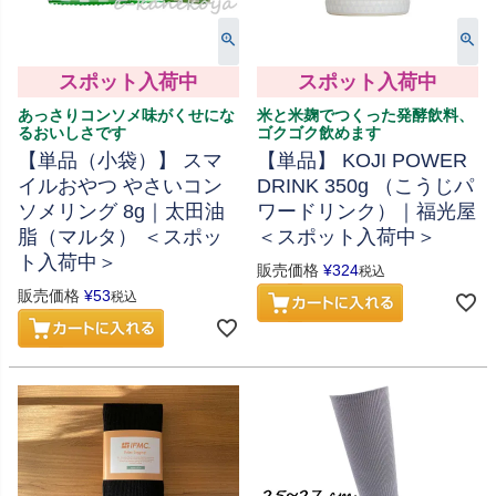
スポット入荷中
スポット入荷中
あっさりコンソメ味がくせにな
米と米麹でつくった発酵飲料、
るおいしさです
ゴクゴク飲めます
【単品（小袋）】 スマ
【単品】 KOJI POWER
イルおやつ やさいコン
DRINK 350g （こうじパ
ソメリング 8g｜太田油
ワードリンク）｜福光屋
脂（マルタ） ＜スポッ
＜スポット入荷中＞
ト入荷中＞
販売価格
¥
324
税込
販売価格
¥
53
税込