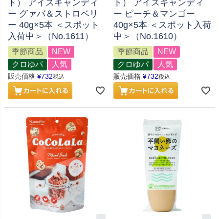
ト） アイスキャンディ
ト） アイスキャンディ
ー グァバ＆ストロベリ
ー ピーチ＆マンゴー
ー 40g×5本 ＜スポット
40g×5本 ＜スポット入荷
入荷中＞（No.1611）
中＞（No.1610）
季節商品
NEW
季節商品
NEW
クロゆパ
人気
クロゆパ
人気
販売価格
¥
732
販売価格
¥
732
税込
税込