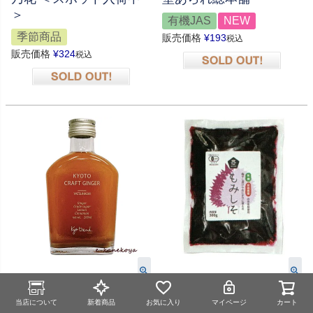
＞
有機JAS
NEW
季節商品
販売価格
¥
193
税込
販売価格
¥
324
税込
在庫切れ
在庫切れ
スポット入荷中
スポット入荷中
当店について
新着商品
お気に入り
マイページ
カート