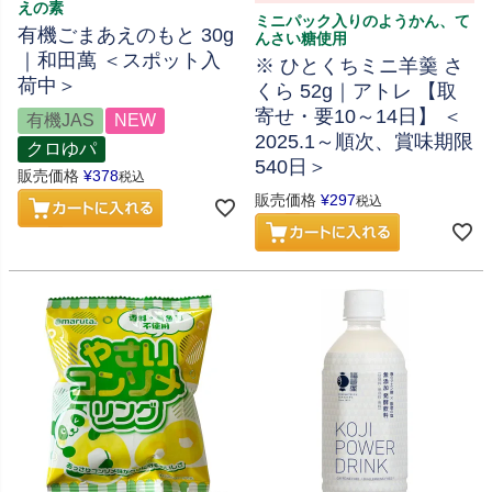
えの素
ミニパック入りのようかん、て
有機ごまあえのもと 30g
んさい糖使用
｜和田萬 ＜スポット入
※ ひとくちミニ羊羹 さ
荷中＞
くら 52g｜アトレ 【取
寄せ・要10～14日】 ＜
有機JAS
NEW
2025.1～順次、賞味期限
クロゆパ
540日＞
販売価格
¥
378
税込
販売価格
¥
297
税込