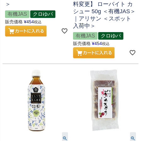
＞
料変更】 ローバイト カ
シュー 50g ＜有機JAS＞
有機JAS
クロゆパ
｜アリサン ＜スポット
販売価格
¥
454
税込
入荷中＞
有機JAS
クロゆパ
販売価格
¥
454
税込