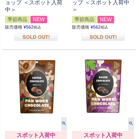
ョップ ＜スポット入荷
ップ ＜スポット入荷中
中＞
＞
季節商品
NEW
季節商品
NEW
販売価格
¥
562
販売価格
¥
562
税込
税込
在庫切れ
在庫切れ
スポット入荷中
スポット入荷中