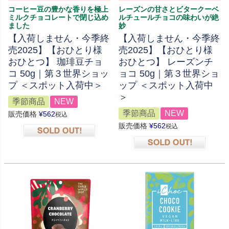
コーヒー豆の豊かな香りを極上
レーズンの甘さとビタークーベ
ミルクチョコレートで閉じ込め
ルチュールチョコの味わいが絶
ました
妙
【入荷しません・今季終
【入荷しません・今季終
売2025】【おひとり様
売2025】【おひとり様
おひとつ】 珈琲豆チョ
おひとつ】 レーズンチ
コ 50g｜第３世界ショッ
ョコ 50g｜第３世界ショ
プ ＜スポット入荷中＞
ップ ＜スポット入荷中
＞
季節商品
NEW
季節商品
NEW
販売価格
¥
562
税込
販売価格
¥
562
税込
在庫切れ
在庫切れ