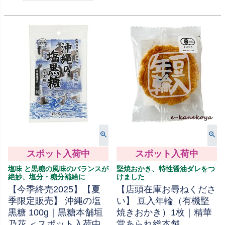
在庫切れ
在庫切れ
スポット入荷中
スポット入荷中
塩味 と黒糖の風味のバランスが
堅焼おかき、特性醤油ダレをつ
絶妙、塩分・糖分補給に
けました
【今季終売2025】【夏
【店頭在庫お尋ねくださ
季限定販売】 沖縄の塩
い】 豆入年輪（有機堅
黒糖 100g｜黒糖本舗垣
焼きおかき）1枚｜精華
乃花 ＜スポット入荷中
堂あられ総本舗