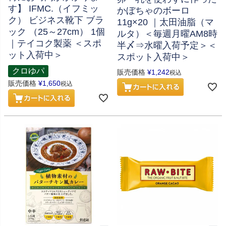
す】 IFMC.（イフミッ
かぼちゃのボーロ
ク） ビジネス靴下 ブラ
11g×20 ｜太田油脂（マ
ック （25～27cm） 1個
ルタ）＜毎週月曜AM8時
｜テイコク製薬 ＜スポ
半〆⇒水曜入荷予定＞＜
ット入荷中＞
スポット入荷中＞
クロゆパ
販売価格
¥
1,242
税込
販売価格
¥
1,650
税込