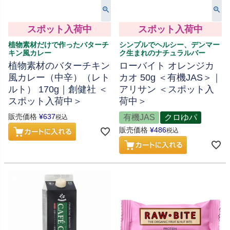
スポット入荷中
スポット入荷中
植物素材だけで作ったバターチ
シンプルでヘルシー、デンマー
キン風カレー
ク生まれのナチュラルバー
植物素材のバターチキン
ローバイト オレンジカ
風カレー（中辛）（レト
カオ 50g ＜有機JAS＞｜
ルト） 170g｜創健社 ＜
アリサン ＜スポット入
スポット入荷中＞
荷中＞
販売価格
¥
637
有機JAS
クロゆパ
税込
販売価格
¥
486
税込