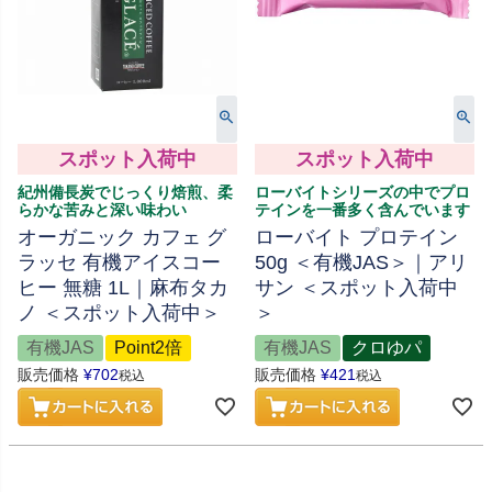
スポット入荷中
スポット入荷中
紀州備長炭でじっくり焙煎、柔
ローバイトシリーズの中でプロ
らかな苦みと深い味わい
テインを一番多く含んでいます
オーガニック カフェ グ
ローバイト プロテイン
ラッセ 有機アイスコー
50g ＜有機JAS＞｜アリ
ヒー 無糖 1L｜麻布タカ
サン ＜スポット入荷中
ノ ＜スポット入荷中＞
＞
有機JAS
Point2倍
有機JAS
クロゆパ
販売価格
¥
702
販売価格
¥
421
税込
税込