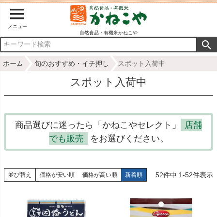
メニュー
自然食品・有機米かねこや
ホーム
旬のおすすめ・イチ押し
スポット入荷中
スポット入荷中
商品選びに迷ったら「かねこやセレクト」
店舗
でも販売
をお選びください。
52
件中
1
-
52
件表示
並び替え
価格が安い順
価格が高い順
新着順