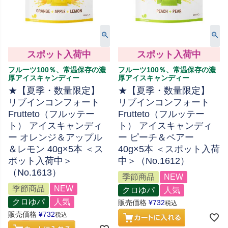
スポット入荷中
スポット入荷中
フルーツ100％、常温保存の濃
フルーツ100％、常温保存の濃
厚アイスキャンディー
厚アイスキャンディー
★【夏季・数量限定】
★【夏季・数量限定】
リブインコンフォート
リブインコンフォート
Frutteto（フルッテー
Frutteto（フルッテー
ト） アイスキャンディ
ト） アイスキャンディ
ー オレンジ＆アップル
ー ピーチ＆ペアー
＆レモン 40g×5本 ＜ス
40g×5本 ＜スポット入荷
ポット入荷中＞
中＞（No.1612）
（No.1613）
季節商品
NEW
季節商品
NEW
クロゆパ
人気
クロゆパ
人気
販売価格
¥
732
税込
販売価格
¥
732
税込