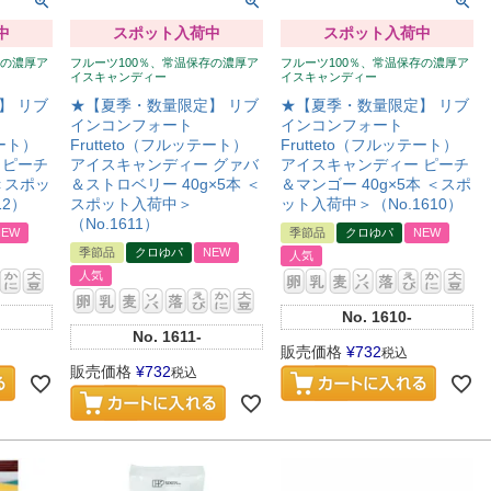
中
スポット入荷中
スポット入荷中
存の濃厚ア
フルーツ100％、常温保存の濃厚ア
フルーツ100％、常温保存の濃厚ア
イスキャンディー
イスキャンディー
】 リブ
★【夏季・数量限定】 リブ
★【夏季・数量限定】 リブ
インコンフォート
インコンフォート
テート）
Frutteto（フルッテート）
Frutteto（フルッテート）
 ピーチ
アイスキャンディー グァバ
アイスキャンディー ピーチ
 ＜スポッ
＆ストロベリー 40g×5本 ＜
＆マンゴー 40g×5本 ＜スポ
12）
スポット入荷中＞
ット入荷中＞（No.1610）
（No.1611）
NEW
季節品
クロゆパ
NEW
季節品
クロゆパ
NEW
人気
人気
No.
1610-
No.
1611-
販売価格
¥
732
税込
販売価格
¥
732
税込