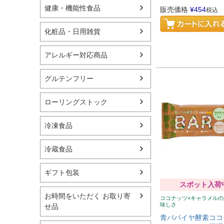
健康・機能性食品
販売価格
¥
454
税込
化粧品・日用雑貨
アレルギー対応商品
グルテンフリー
ローリングストック
冷凍食品
冷蔵食品
ギフト包装
スポット入荷
お時間をいただく お取り寄
ココナッツ×キャラメル
味しさ
せ品
青パパイヤ酵素ココ