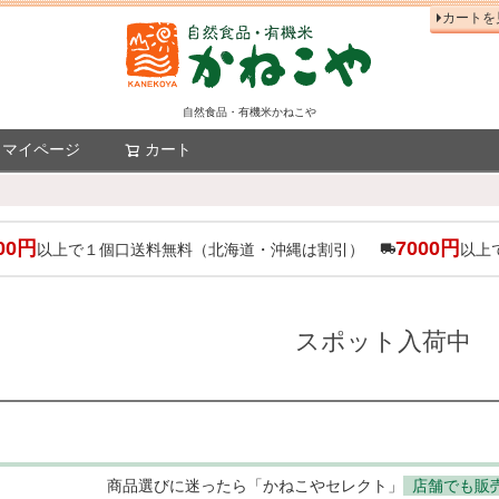
カートを
自然食品・有機米かねこや
マイページ
カート
検索
00円
7000円
以上で１個口送料無料（北海道・沖縄は割引）
以上
スポット入荷中
商品選びに迷ったら「かねこやセレクト」
店舗でも販