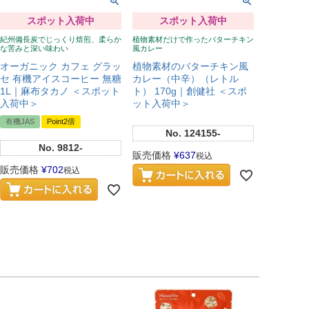
スポット入荷中
スポット入荷中
紀州備長炭でじっくり焙煎、柔らか
植物素材だけで作ったバターチキン
な苦みと深い味わい
風カレー
オーガニック カフェ グラッ
植物素材のバターチキン風
セ 有機アイスコーヒー 無糖
カレー（中辛）（レトル
1L｜麻布タカノ ＜スポット
ト） 170g｜創健社 ＜スポ
入荷中＞
ット入荷中＞
有機JAS
Point2倍
No.
124155-
No.
9812-
販売価格
¥
637
税込
販売価格
¥
702
税込