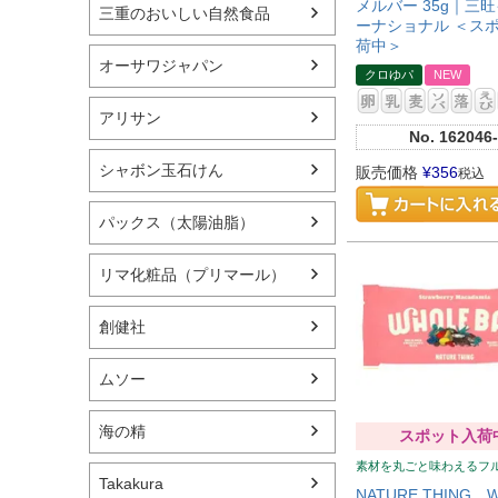
メルバー 35g｜三
三重のおいしい自然食品
ーナショナル ＜ス
荷中＞
オーサワジャパン
クロゆパ
NEW
アリサン
No.
162046-
シャボン玉石けん
販売価格
¥
356
税込
パックス（太陽油脂）
リマ化粧品（プリマール）
創健社
ムソー
海の精
スポット入荷
素材を丸ごと味わえるフ
Takakura
NATURE THING 