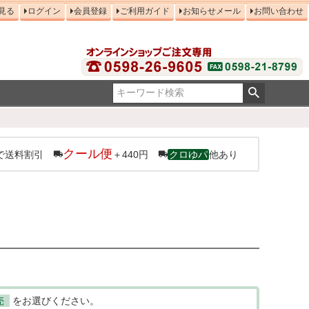
見る
ログイン
会員登録
ご利用ガイド
お知らせメール
お問い合わせ
クール便
で送料割引
＋440円
クロゆパ
他あり
売
をお選びください。