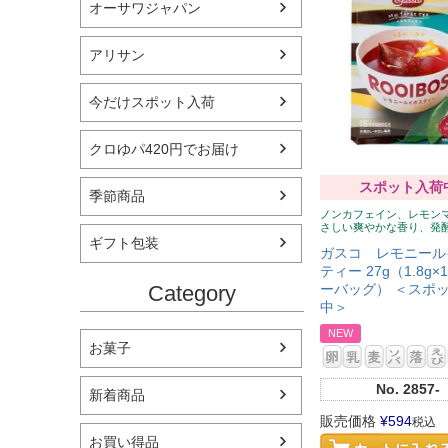
オーサワジャパン
アリサン
今だけスポット入荷
クロゆパ420円でお届け
スポット入荷
季節商品
ノンカフェイン、レモン
さしい爽やかな香り、発
ギフト包装
ガスコ レモニール
ティー 27g（1.8g×
ーバッグ） ＜スポ
Category
中＞
NEW
お菓子
No.
2857-
新着商品
販売価格
¥
594
税込
お買い得品