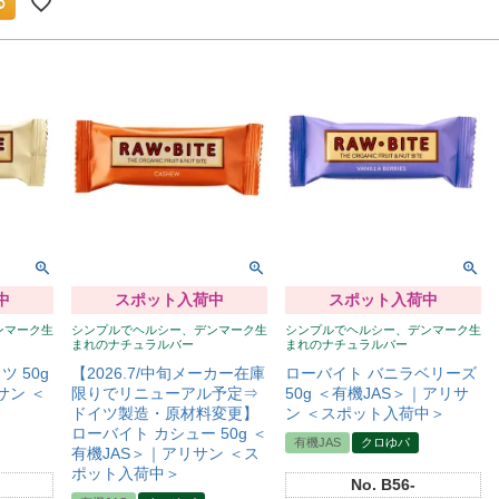
中
スポット入荷中
スポット入荷中
ンマーク生
シンプルでヘルシー、デンマーク生
シンプルでヘルシー、デンマーク生
まれのナチュラルバー
まれのナチュラルバー
 50g
【2026.7/中旬メーカー在庫
ローバイト バニラベリーズ
サン ＜
限りでリニューアル予定⇒
50g ＜有機JAS＞｜アリサ
ドイツ製造・原材料変更】
ン ＜スポット入荷中＞
ローバイト カシュー 50g ＜
有機JAS
クロゆパ
有機JAS＞｜アリサン ＜ス
ポット入荷中＞
No.
B56-