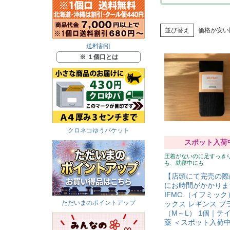
並び替え
価格が安い
送料割引
※ １個口とは
クロネコゆうパケット
スポット入荷
圧着がないのに足すっき
も、就寝中にも
【店頭にて完売の際
にお時間がかかりま
IFMC.（イフミック
ただいまのポイントアップ
ックス レギンス ブ
（M～L） 1個｜テ
薬 ＜スポット入荷