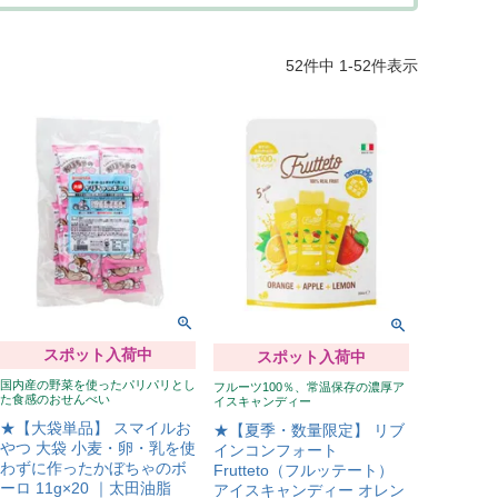
52
件中
1
-
52
件表示
スポット入荷中
スポット入荷中
国内産の野菜を使ったパリパリとし
フルーツ100％、常温保存の濃厚ア
た食感のおせんべい
イスキャンディー
★【大袋単品】 スマイルお
★【夏季・数量限定】 リブ
やつ 大袋 小麦・卵・乳を使
インコンフォート
わずに作ったかぼちゃのボ
Frutteto（フルッテート）
ーロ 11g×20 ｜太田油脂
アイスキャンディー オレン