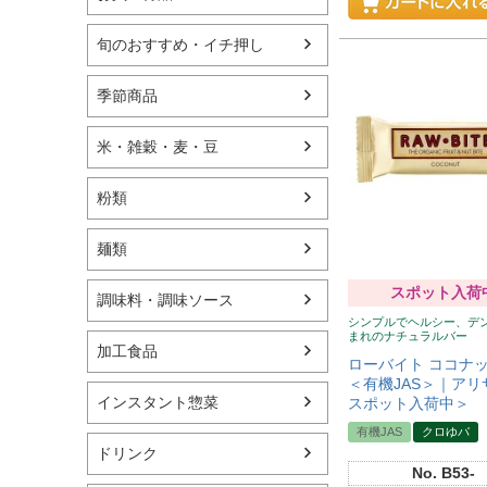
旬のおすすめ・イチ押し
季節商品
米・雑穀・麦・豆
粉類
麺類
スポット入荷
調味料・調味ソース
シンプルでヘルシー、デ
まれのナチュラルバー
加工食品
ローバイト ココナッツ
＜有機JAS＞｜アリ
インスタント惣菜
スポット入荷中＞
有機JAS
クロゆパ
ドリンク
No.
B53-