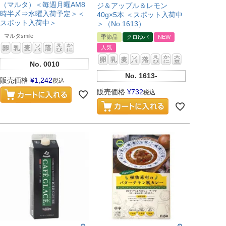
（マルタ）＜毎週月曜AM8
ジ＆アップル＆レモン
時半〆⇒水曜入荷予定＞＜
40g×5本 ＜スポット入荷中
スポット入荷中＞
＞（No.1613）
マルタsmile
季節品
クロゆパ
NEW
人気
No.
0010
No.
1613-
販売価格
¥
1,242
税込
販売価格
¥
732
税込