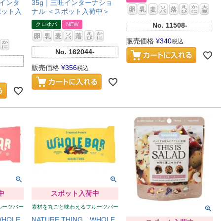
旺インタ
35g｜三旺インターナショ
ポット入
ナル ＜スポット入荷中＞
クロゆパ
NEW
No.
11508-
販売価格
¥
340
税込
No.
162044-
販売価格
¥
356
税込
中
スポット入荷中
ルーツバー
素材を丸ごと味わえるフルーツバー
WHOLE
NATURE THING WHOLE