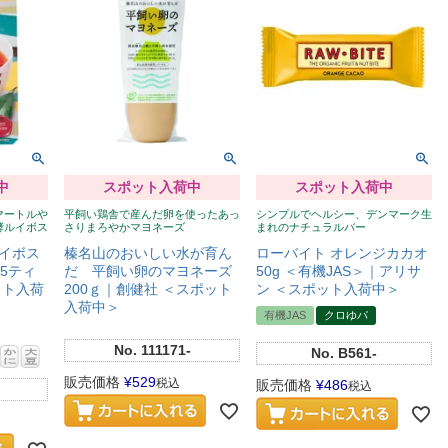
中
スポット入荷中
スポット入荷中
マートルや
平飼い鶏舎で産んだ卵を使ったあっ
シンプルでヘルシー、デンマーク生
酵ルイボス
さりまろやかマヨネーズ
まれのナチュラルバー
イボス
榛名山のおいしい水が育ん
ローバイト オレンジカカオ
15ティ
だ 平飼い卵のマヨネーズ
50g ＜有機JAS＞｜アリサ
ット入荷
200ｇ｜創健社 ＜スポット
ン ＜スポット入荷中＞
入荷中＞
有機JAS
クロゆパ
No.
111171-
No.
B561-
販売価格
¥
529
税込
販売価格
¥
486
税込