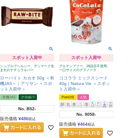
スポット入荷中
スポット入荷中
シンプルでヘルシー、デンマーク生
グルテンフリー、28品目不使用、
まれのナチュラルバー
一口サイズのグラノーラ
ローバイト カカオ 50g ＜有
ココララ ミックスシード
機JAS＞｜アリサン ＜スポ
40g｜Natura Vie ＜スポッ
ット入荷中＞
ト入荷中＞
有機JAS
クロゆパ
Point2倍
人気
No.
B52-
No.
9058-
販売価格
¥
486
税込
販売価格
¥
464
税込