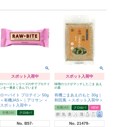
スポット入荷中
スポット入荷中
ローバイトシリーズの中でプロテイ
味噌のコクがマッチしたごま あえ
ンを一番多く含んでいます
の素
ローバイト プロテイン 50g
有機ごまあえのもと 30g｜
＜有機JAS＞｜アリサン ＜
和田萬 ＜スポット入荷中＞
スポット入荷中＞
有機JAS
クロゆパ
NEW
有機JAS
クロゆパ
No.
B57-
No.
21479-