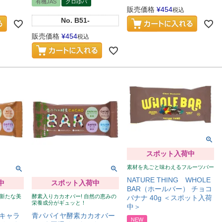
有機JAS
クロゆパ
販売価格
¥
454
税込
No.
B51-
販売価格
¥
454
税込
スポット入荷中
素材を丸ごと味わえるフルーツバー
NATURE THING WHOLE
中
スポット入荷中
BAR（ホールバー） チョコ
の新たな美
酵素入りカカオバー! 自然の恵みの
バナナ 40g ＜スポット入荷
栄養成分がギュッと！
中＞
キャラ
青パパイヤ酵素カカオバー
NEW