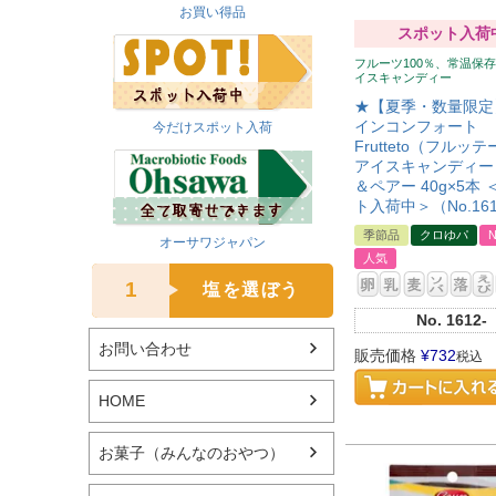
お買い得品
スポット入荷
フルーツ100％、常温保
イスキャンディー
★【夏季・数量限定
インコンフォート
今だけスポット入荷
Frutteto（フルッ
アイスキャンディー
＆ペアー 40g×5本
ト入荷中＞（No.16
季節品
クロゆパ
オーサワジャパン
人気
1
塩を選ぼう
No.
1612-
お問い合わせ
販売価格
¥
732
税込
HOME
お菓子（みんなのおやつ）