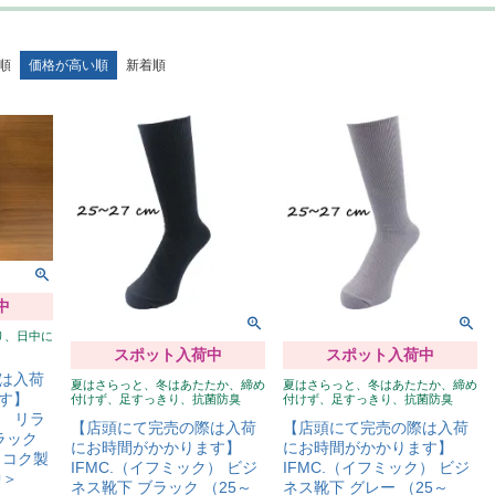
順
価格が高い順
新着順
中
り、日中に
スポット入荷中
スポット入荷中
は入荷
夏はさらっと、冬はあたたか、締め
夏はさらっと、冬はあたたか、締め
す】
付けず、足すっきり、抗菌防臭
付けず、足すっきり、抗菌防臭
） リラ
【店頭にて完売の際は入荷
【店頭にて完売の際は入荷
ラック
にお時間がかかります】
にお時間がかかります】
イコク製
IFMC.（イフミック） ビジ
IFMC.（イフミック） ビジ
中＞
ネス靴下 ブラック （25～
ネス靴下 グレー （25～