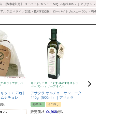
造・原材料変更】 ローバイト カシュー 50g ＜有機JAS＞｜アリサン ＜スポット入
ーアル予定⇒ドイツ製造・原材料変更】 ローバイト カシュー 50g ＜有機JAS＞｜
瓶のセットです、ハー
南イタリア産、こだわりのエキストラ・
風邪予防に！ニュージ
す
バージン・オリーブオイル
蜂蜜、無添加、クセな
い
キット） 70g｜
アサクラ オルチョ・サンニータ
Wild Cape（
ームナチュレ
440g（500ml）｜アサクラ
マヌカハニー UMF
有機JAS
イチ押し
税込
イチ押し
販売価格
¥
4,968
97-
税込