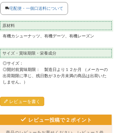
宅配便・一個口送料について
原材料
有機カシューナッツ、有機デーツ、有機レーズン
サイズ・賞味期限・栄養成分
◎サイズ：
◎開封前賞味期限： 製造日より１２か月 （メーカーの
出荷期限に準じ、残日数が３か月未満の商品は出荷いた
しません。）
レビューを書く
レビュー投稿で２ポイント
商品のレビューをお寄せください。レビュー１件