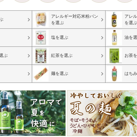
アレルギー対応米粉パン
アレ
ぶ
を選ぶ
を選
塩を選ぶ
油を
選ぶ
紅茶を選ぶ
お茶
麺を選ぶ
はち