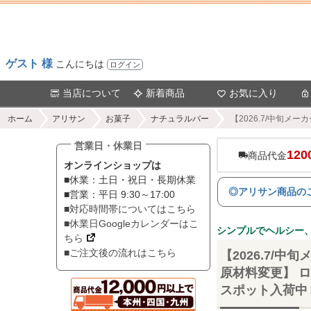
ゲスト 様
こんにちは
ログイン
当店について
新着商品
お気に入り
ホーム
アリサン
お菓子
ナチュラルバー
【2026.7/中旬メ
営業日・休業日
120
商品代金
オンラインショップは
■休業：土日・祝日・長期休業
◎アリサン商品の
■営業：平日 9:30～17:00
■対応時間帯についてはこちら
■休業日Googleカレンダーはこ
シンプルでヘルシー
ちら
■ご注文後の流れはこちら
【2026.7/
原材料変更】 ロ
スポット入荷中