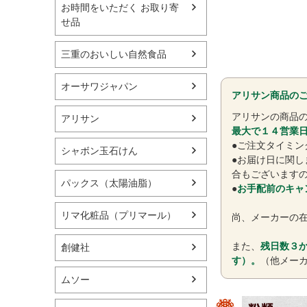
お時間をいただく お取り寄
せ品
三重のおいしい自然食品
オーサワジャパン
アリサン商品の
アリサンの商品の
アリサン
最大で１４営業
●ご注文タイミ
シャボン玉石けん
●お届け日に関し
合もございます
パックス（太陽油脂）
●
お手配前のキャ
リマ化粧品（プリマール）
尚、メーカーの
また、
残日数３か
創健社
す）。
（他メー
ムソー