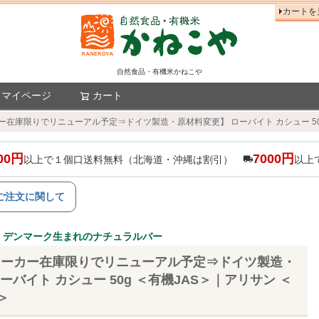
カートを
自然食品・有機米かねこや
マイページ
カート
検索
ーカー在庫限りでリニューアル予定⇒ドイツ製造・原材料変更】 ローバイト カシュー 5
00円
7000円
以上で１個口送料無料（北海道・沖縄は割引）
以上
ご注文に関して
、デンマーク生まれのナチュラルバー
中旬メーカー在庫限りでリニューアル予定⇒ドイツ製造・
ーバイト カシュー 50g ＜有機JAS＞｜アリサン ＜
＞