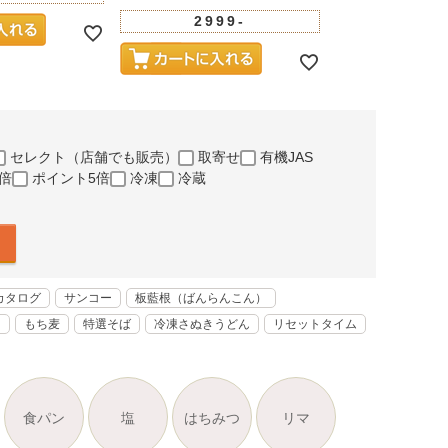
販売価格
¥
5,281
2999-
100
セレクト（店舗でも販売）
取寄せ
有機JAS
倍
ポイント5倍
冷凍
冷蔵
カタログ
サンコー
板藍根（ばんらんこん）
く
もち麦
特選そば
冷凍さぬきうどん
リセットタイム
食パン
塩
はちみつ
リマ