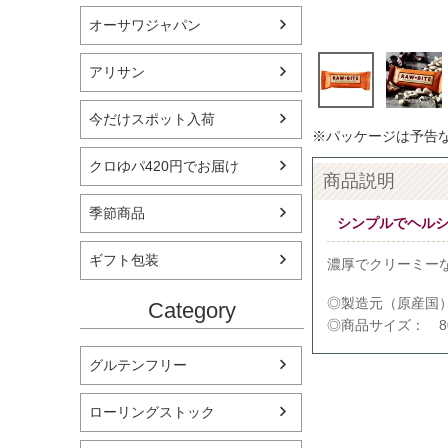
オーサワジャパン
アリサン
今だけスポット入荷
※パッケージは予告
クロゆパ420円でお届け
商品説明
季節商品
シンプルでヘル
ギフト包装
濃厚でクリーミー
◎製造元（原産国
Category
◎商品サイズ： 80
グルテンフリー
ローリングストック