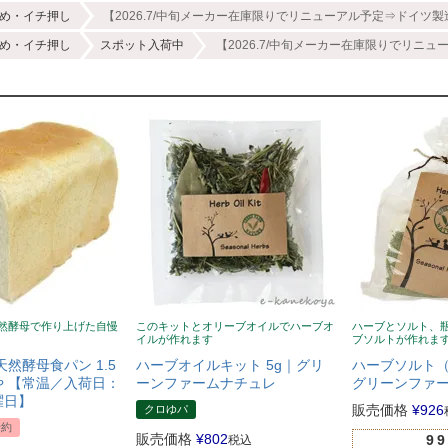
め・イチ押し
【2026.7/中旬メーカー在庫限りでリニューアル予定⇒ドイツ製
め・イチ押し
スポット入荷中
【2026.7/中旬メーカー在庫限りでリニュ
然酵母で作り上げた自慢
このキットとオリーブオイルでハーブオ
ハーブとソルト、
イルが作れます
ブソルトが作れま
天然酵母食パン 1.5
ハーブオイルキット 5g｜グリ
ハーブソルト（
 【常温／入荷日：
ーンファームナチュレ
グリーンファ
曜日】
販売価格
¥
926
クロゆパ
予約
販売価格
¥
802
99
税込