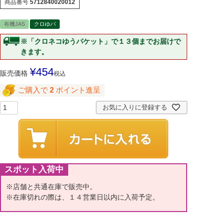
商品番号
5712840020012
有機JAS
クロゆパ
※「クロネコゆうパケット」で１３個までお届けで
きます。
¥
454
販売価格
税込
ご購入で
2
ポイント進呈
お気に入りに登録する
スポット入荷中
※店舗と共通在庫で販売中。
※在庫切れの際は、１４営業日以内に入荷予定。