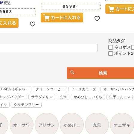
96
税込
9998-
9993
商品タグ
ネコポス
ポイント2
検索
GABA（ギャバ）
グリーンコーヒー
ノースカラーズ
オーサワジャパン
キングパウダー
サラダチキン
玄米
かめびしこいくち
生芋こんにゃ
オイル
グルテンフリー
子
オーサワ
アリサン
かめびし
九鬼
オニザキ