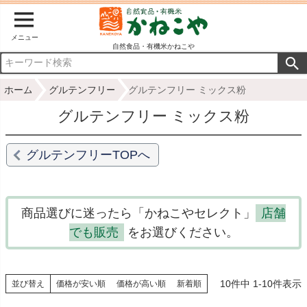
メニュー
自然食品・有機米かねこや
ホーム
グルテンフリー
グルテンフリー ミックス粉
グルテンフリー ミックス粉
グルテンフリーTOPへ
商品選びに迷ったら「かねこやセレクト」
店舗
でも販売
をお選びください。
10
件中
1
-
10
件表示
並び替え
価格が安い順
価格が高い順
新着順