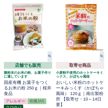
店舗でも販売
取寄せ商品
微粉末のお米の粉、お菓子作り
小麦粉不使用のホットケーキミ
に適しています
ックス、かぼちゃ風味
国産有機 お菓子をつく
おいしい米粉のホットケ
るお米の粉 250ｇ｜桜井
ーキみっくす（かぼちゃ
食品
風味） 120ｇ｜南出製粉
所 【取寄せ・10～14日
アレルギー
有機JAS
要】
クロゆパ