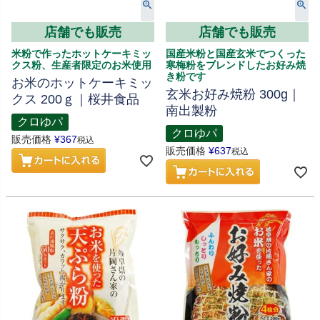
店舗でも販売
店舗でも販売
米粉で作ったホットケーキミッ
国産米粉と国産玄米でつくった
クス粉、生産者限定のお米使用
寒梅粉をブレンドしたお好み焼
き粉です
お米のホットケーキミッ
玄米お好み焼粉 300g｜
クス 200ｇ｜桜井食品
南出製粉
クロゆパ
クロゆパ
販売価格
¥
367
税込
販売価格
¥
637
税込