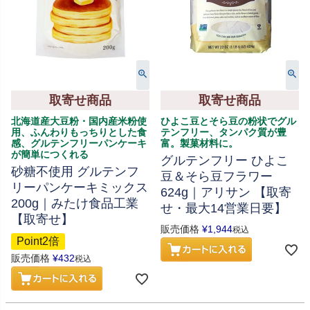
取寄せ商品
取寄せ商品
北海道産大豆粉・国内産米粉使
ひよこ豆とそら豆の粉状でグル
用、ふんわりもっちりとした食
テンフリー、タンパク質が豊
感、グルテンフリーパンケーキ
富。製菓材料に。
が簡単につくれる
グルテンフリー ひよこ
砂糖不使用 グルテンフ
豆＆そら豆フラワー
リーパンケーキミックス
624g｜アリサン 【取寄
200g｜みたけ食品工業
せ・最大14営業日要】
【取寄せ】
販売価格
¥
1,944
税込
Point2倍
販売価格
¥
432
税込