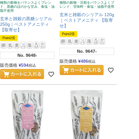
種類の穀物をバランスよくブレン
種類の穀物・豆類をバランスよくブ
ド、黒糖のほのかな甘み、食塩・油
レンド、甘味料・食塩・油脂不使用
脂不使用
玄米と雑穀のシリアル 120g
玄米と雑穀の黒糖シリアル
｜ベストアメニティ 【取寄
250g｜ベストアメニティ
せ】
【取寄せ】
Point2倍
Point2倍
No.
9647-
No.
9648-
販売価格
¥
486
税込
販売価格
¥
594
税込