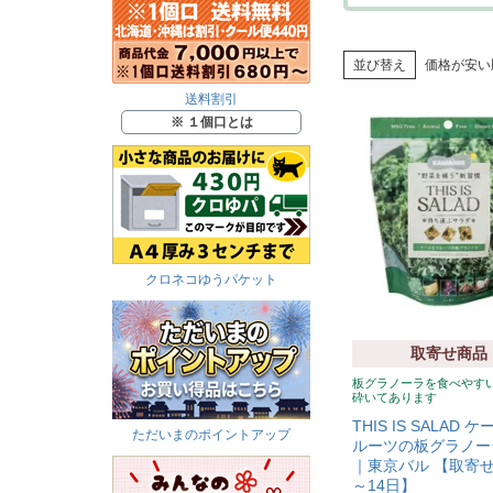
並び替え
価格が安い
送料割引
※ １個口とは
クロネコゆうパケット
取寄せ商品
板グラノーラを食べやす
砕いてあります
THIS IS SALAD 
ただいまのポイントアップ
ルーツの板グラノーラ
｜東京バル 【取寄せ
～14日】