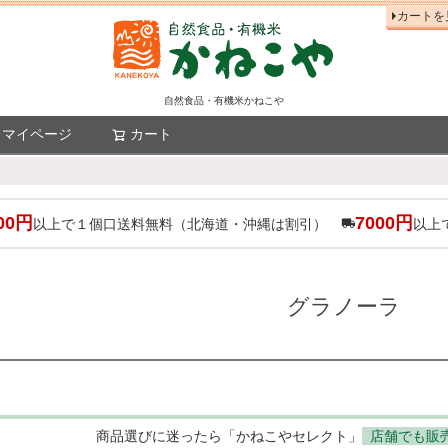
カートを
自然食品・有機米かねこや
マイページ
カート
検索
00円
7000円
以上で１個口送料無料（北海道・沖縄は割引）
以上
グラノーラ
商品選びに迷ったら「かねこやセレクト」
店舗でも販