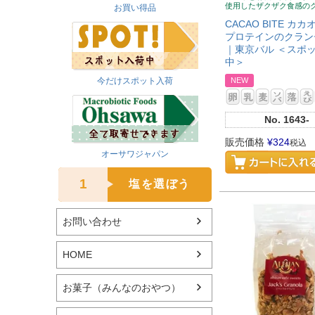
使用したザクザク食感の
お買い得品
CACAO BITE カ
プロテインのクランチ
｜東京バル ＜スポ
中＞
今だけスポット入荷
NEW
No.
1643-
販売価格
¥
324
税込
オーサワジャパン
1
塩を選ぼう
お問い合わせ
HOME
お菓子（みんなのおやつ）