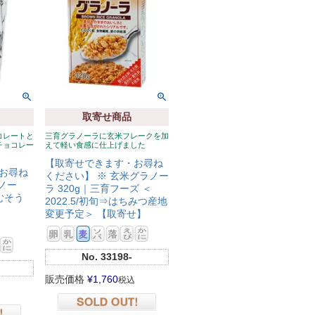
取寄せ商品
コレートと
三育グラノーラに玄米フレークを加
チョコレー
えて軽い食感に仕上げました
【取寄せできます・お尋ね
お尋ね
ください】 ※ 玄米グラノー
ノー
ラ 320g｜三育フーズ ＜
むそう
2022.5/初旬⇒はちみつ産地
変更予定＞ 【取寄せ】
No.
33198-
販売価格
¥
1,760
税込