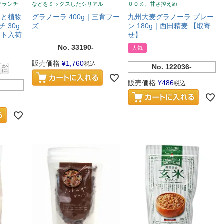
クランチ
などをミックスしたシリアル
００％、甘さ控えめ
カオと植物
グラノーラ 400g｜三育フー
九州大麦グラノーラ プレー
 30g
ズ
ン 180g｜西田精麦 【取寄
ット入荷
せ】
No.
33190-
人気
販売価格
¥
1,760
税込
No.
122036-
販売価格
¥
486
税込