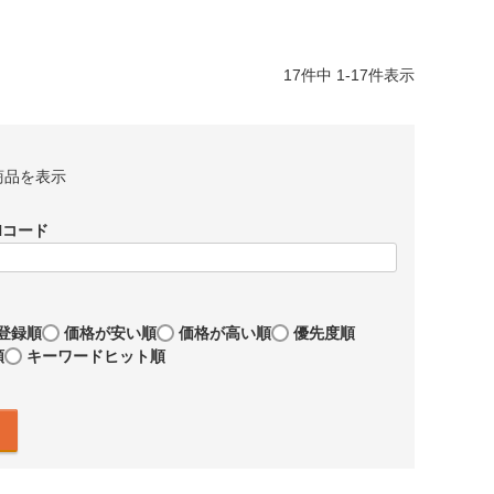
17
件中
1
-
17
件表示
商品を表示
Nコード
登録順
価格が安い順
価格が高い順
優先度順
順
キーワードヒット順