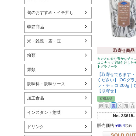
旬のおすすめ・イチ押し
季節商品
米・雑穀・麦・豆
取寄せ商品
粉類
カカオの香り豊かなチョ
ココナッツで味付けした
トグラノーラ
麺類
【取寄せできます・
ください】 OGグラ
調味料・調味ソース
ラ・チョコ 200g｜
【取寄せ】
加工食品
有機JAS
インスタント惣菜
No.
33615-
販売価格
¥
864
税込
ドリンク