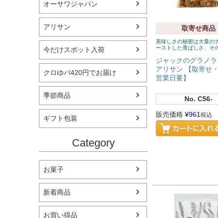
オーサワジャパン
アリサン
取寄せ商品
美味しさの秘密は大量の
ーストした香ばしさ、そ
今だけスポット入荷
ジャックのグラノラ 
アリサン 【取寄せ・
クロゆパ420円でお届け
営業日要】
季節商品
No.
C56-
販売価格
¥
961
税込
ギフト包装
Category
お菓子
新着商品
お買い得品