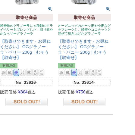
取寄せ商品
取寄せ商品
蜂蜜味のグラノーラに４種類のドラ
オーガニックのオーツ麦や小麦など
イベリーをブレンドした、彩り鮮や
をフレークし、蜂蜜やココナッツと
かなベリーグラノーラ
混ぜて焼き上げたグラノーラ
【取寄せできます・お尋ね
【取寄せできます・お尋ね
ください】 OGグラノー
ください】 OGグラノー
ラ・ベリー 200g｜むそう
ラ・ハニー 200g｜むそう
【取寄せ】
【取寄せ】
有機JAS
有機JAS
No.
33616-
No.
33614-
販売価格
¥
864
販売価格
¥
756
税込
税込
在庫切れ
在庫切れ