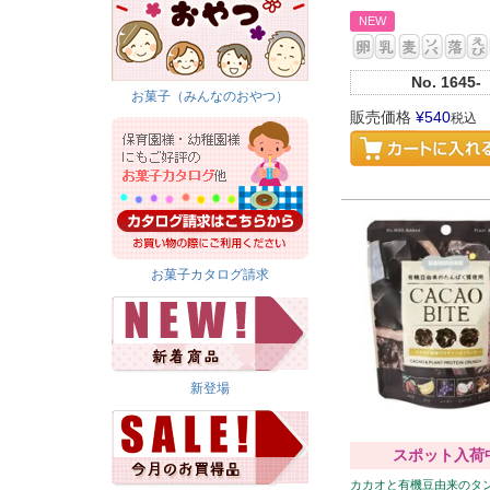
NEW
No.
1645-
お菓子（みんなのおやつ）
販売価格
¥
540
税込
お菓子カタログ請求
新登場
スポット入荷
カカオと有機豆由来のタ