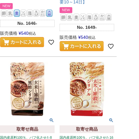
要10～14日】
NEW
NEW
No.
1646-
No.
1649-
販売価格
¥
540
税込
販売価格
¥
540
税込
取寄せ商品
取寄せ商品
国内産原料100％、パフ化させた8
国内産原料100％、パフ化させた16