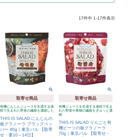
17
件中
1
-
17
件表示
取寄せ商品
取寄せ商品
有機にんじんジュースを生成する過
有機ジュースを生成する過程で生ま
程で生まれた野菜の繊維を濃縮した
れた野菜や果物の繊維をぎゅっと濃
縮
THIS IS SALAD にんじんの
THIS IS SALAD りんごと有
板グラノーラ ブラックペッ
機ビーツの板グラノーラ
パー 80g｜東京バル 【取寄
70g｜東京バル 【取寄せ・
せ・要10～14日】