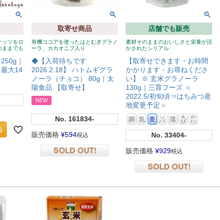
取寄せ商品
店舗でも販売
ナッツをロ
有機ココアを使ったはとむぎグラノ
素材そのままのおいしさと栄養が活
のままでも
ーラ、カカオニブ入り
かされたシリアル
250g｜
◆【入荷待ちです
【取寄せできます・お時間
最大14
2026.2.18】 ハトムギグラ
かかります・お尋ねくださ
ノーラ（チョコ） 80g｜太
い】 ※ 玄米グラノーラ
陽食品 【取寄せ】
130g｜三育フーズ ＜
2022.5/初旬頃⇒はちみつ産
NEW
地変更予定＞
No.
161834-
販売価格
¥
594
No.
33404-
税込
販売価格
¥
929
税込
在庫切れ
在庫切れ