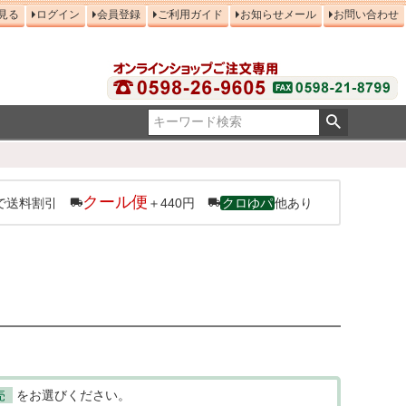
見る
ログイン
会員登録
ご利用ガイド
お知らせメール
お問い合わせ
クール便
で送料割引
＋440円
クロゆパ
他あり
売
をお選びください。