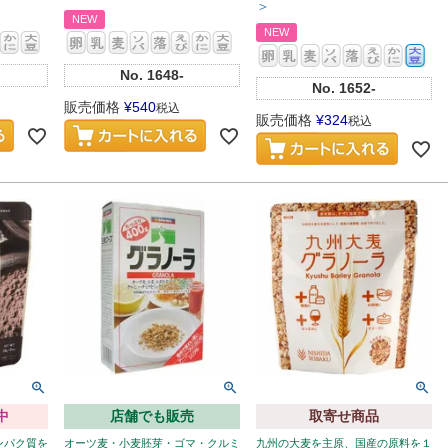
＞
NEW
NEW
No.
1648-
No.
1652-
販売価格
¥
540
税込
販売価格
¥
324
税込
中
店舗でも販売
取寄せ商品
ンパク質を
オーツ麦・小麦胚芽・ゴマ・クルミ
九州の大麦を主原、国産の原料を１