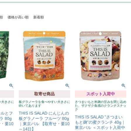
順
価格が高い順
新着順
取寄せ商品
スポット入荷中
い大きさに
板グラノーラを食べやすい大きさに
さつまいもと米麹の甘みを閉じ込め
砕いてあります
た、ザクザク食感のクランチスナッ
ク
ケールとフ
THIS IS SALAD にんじんの
THIS IS SALAD ”さつまい
 80g
板グラノーラ フルーツ 80g
もと麹”の蜜クランチ 40g｜
・要10
｜東京バル 【取寄せ・要10
東京バル ＜スポット入荷中
～14日】