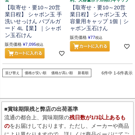
去
利、大容量ボトル用のキャップ
【取寄せ・要10～20営
【取寄せ・要10～20営
業日程】 シャボン玉 手
業日程】 シャボン玉 大
洗いせっけん バブルガ
容量用キャップ 1個｜シ
ード 4L【業】｜シャボ
ャボン玉石けん
ン玉石けん
販売価格
¥
77
税込
販売価格
¥
7,095
税込
6
件中
1
-
6
件表示
並び替え
価格が安い順
価格が高い順
新着順
■賞味期限残と弊店の出荷基準
流通の都合上、賞味期限の
残日数が1/3以上あるも
の
をお届けしております。ただし、メーカーや商品
により異なりますので、詳しくは商品ページにてご