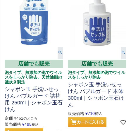
店舗でも販売
店舗でも販売
泡タイプ、無添加の泡でウイル
泡タイプ、無添加の泡でウイル
スをしっかり除去。天然油脂の
スをしっかり除去
釜炊き製法
シャボン玉 手洗いせっ
シャボン玉 手洗いせっ
けん バブルガード 本体
けん バブルガード 詰替
300ml｜シャボン玉石け
用 250ml｜シャボン玉石
ん
けん
販売価格
¥
710
税込
定価
¥
462
のところ
販売価格
¥
495
税込