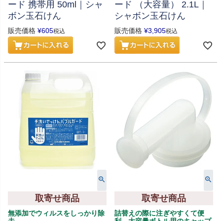
ード 携帯用 50ml｜シャ
ード （大容量） 2.1L｜
ボン玉石けん
シャボン玉石けん
販売価格
¥
605
販売価格
¥
3,905
税込
税込
取寄せ商品
取寄せ商品
無添加でウィルスをしっかり除
詰替えの際に注ぎやすくて便