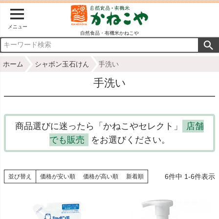
メニュー
自然食品・有機米かねこや
ホーム
シャボン玉石けん
手洗い
手洗い
商品選びに迷ったら「かねこやセレクト」
店舗
でも販売
をお選びください。
6
件中
1
-
6
件表示
並び替え
価格が安い順
価格が高い順
新着順