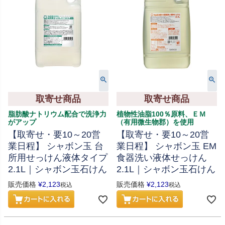
取寄せ商品
取寄せ商品
脂肪酸ナトリウム配合で洗浄力
植物性油脂100％原料、ＥＭ
がアップ
（有用微生物郡）を使用
【取寄せ・要10～20営
【取寄せ・要10～20営
業日程】 シャボン玉 台
業日程】 シャボン玉 EM
所用せっけん液体タイプ
食器洗い液体せっけん
2.1L｜シャボン玉石けん
2.1L｜シャボン玉石けん
販売価格
¥
2,123
販売価格
¥
2,123
税込
税込