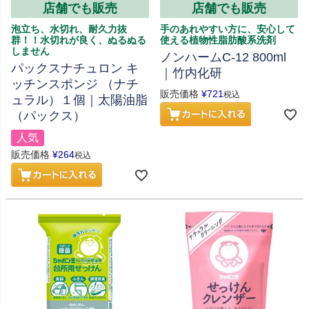
店舗でも販売
店舗でも販売
泡立ち、水切れ、耐久力抜
手のあれやすい方に、安心して
群！！水切れが良く、ぬるぬる
使える植物性脂肪酸系洗剤
しません
ノンハームC-12 800ml
パックスナチュロン キ
｜竹内化研
ッチンスポンジ （ナチ
販売価格
¥
721
税込
ュラル）１個｜太陽油脂
（パックス）
人気
販売価格
¥
264
税込