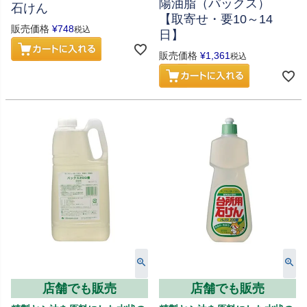
陽油脂（パックス）
石けん
【取寄せ・要10～14
販売価格
¥
748
税込
日】
販売価格
¥
1,361
税込
店舗でも販売
店舗でも販売