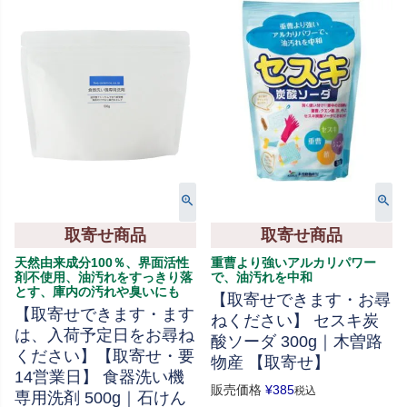
取寄せ商品
取寄せ商品
天然由来成分100％、界面活性
重曹より強いアルカリパワー
剤不使用、油汚れをすっきり落
で、油汚れを中和
とす、庫内の汚れや臭いにも
【取寄せできます・お尋
【取寄せできます・ます
ねください】 セスキ炭
は、入荷予定日をお尋ね
酸ソーダ 300g｜木曽路
ください】【取寄せ・要
物産 【取寄せ】
14営業日】 食器洗い機
販売価格
¥
385
税込
専用洗剤 500g｜石けん