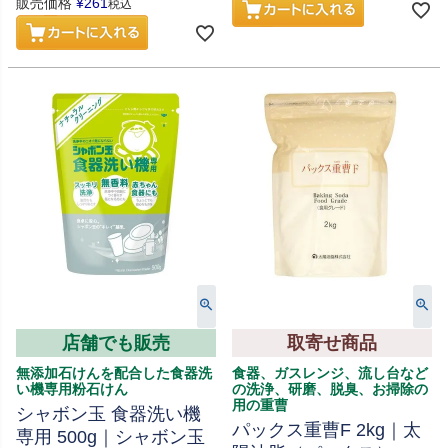
販売価格
¥
261
税込
店舗でも販売
取寄せ商品
無添加石けんを配合した食器洗
食器、ガスレンジ、流し台など
い機専用粉石けん
の洗浄、研磨、脱臭、お掃除の
用の重曹
シャボン玉 食器洗い機
パックス重曹F 2kg｜太
専用 500g｜シャボン玉