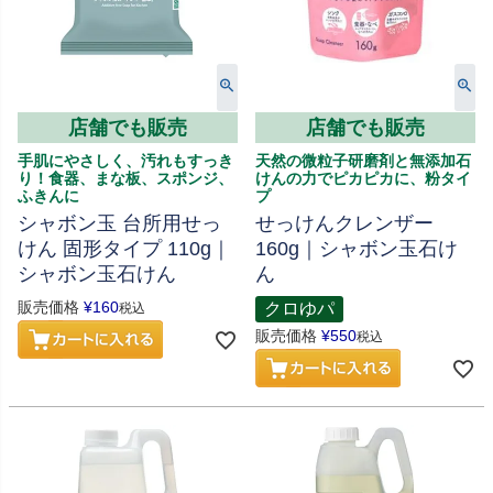
店舗でも販売
店舗でも販売
手肌にやさしく、汚れもすっき
天然の微粒子研磨剤と無添加石
り！食器、まな板、スポンジ、
けんの力でピカピカに、粉タイ
ふきんに
プ
シャボン玉 台所用せっ
せっけんクレンザー
けん 固形タイプ 110g｜
160g｜シャボン玉石け
シャボン玉石けん
ん
販売価格
¥
160
クロゆパ
税込
販売価格
¥
550
税込