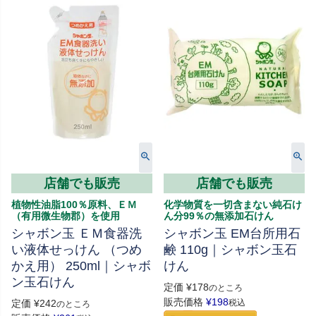
店舗でも販売
店舗でも販売
植物性油脂100％原料、ＥＭ
化学物質を一切含まない純石け
（有用微生物郡）を使用
ん分99％の無添加石けん
シャボン玉 ＥＭ食器洗
シャボン玉 EM台所用石
い液体せっけん （つめ
鹸 110g｜シャボン玉石
かえ用） 250ml｜シャボ
けん
ン玉石けん
定価
¥
178
のところ
販売価格
¥
198
定価
¥
242
税込
のところ