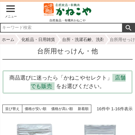
メニュー
自然食品・有機米かねこや
ホーム
化粧品・日用雑貨
台所・洗濯石鹸、洗剤
台所用せっけ
台所用せっけん・他
商品選びに迷ったら「かねこやセレクト」
店舗
でも販売
をお選びください。
16
件中
1
-
16
件表示
並び替え
価格が安い順
価格が高い順
新着順