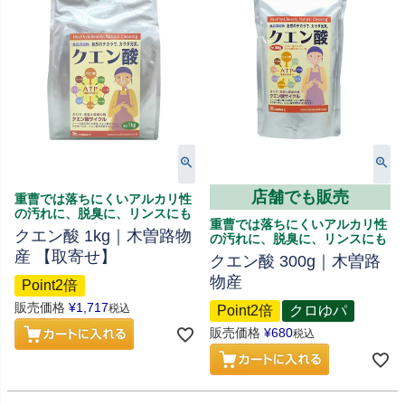
店舗でも販売
重曹では落ちにくいアルカリ性
の汚れに、脱臭に、リンスにも
重曹では落ちにくいアルカリ性
クエン酸 1kg｜木曽路物
の汚れに、脱臭に、リンスにも
産 【取寄せ】
クエン酸 300g｜木曽路
物産
Point2倍
販売価格
¥
1,717
税込
Point2倍
クロゆパ
販売価格
¥
680
税込