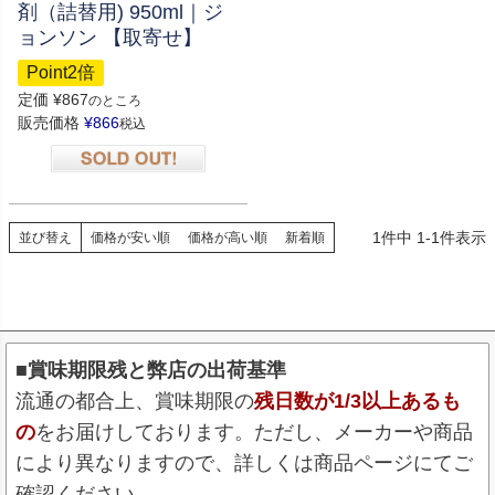
剤（詰替用) 950ml｜ジ
ョンソン 【取寄せ】
Point2倍
定価
¥
867
のところ
販売価格
¥
866
税込
在庫切れ
1
件中
1
-
1
件表示
並び替え
価格が安い順
価格が高い順
新着順
■賞味期限残と弊店の出荷基準
流通の都合上、賞味期限の
残日数が1/3以上あるも
の
をお届けしております。ただし、メーカーや商品
により異なりますので、詳しくは商品ページにてご
確認ください。