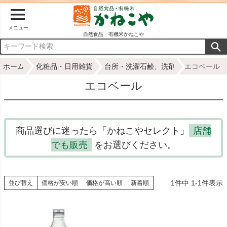
メニュー
自然食品・有機米かねこや
ホーム
化粧品・日用雑貨
台所・洗濯石鹸、洗剤
エコベール
エコベール
商品選びに迷ったら「かねこやセレクト」
店舗
でも販売
をお選びください。
1
件中
1
-
1
件表示
並び替え
価格が安い順
価格が高い順
新着順