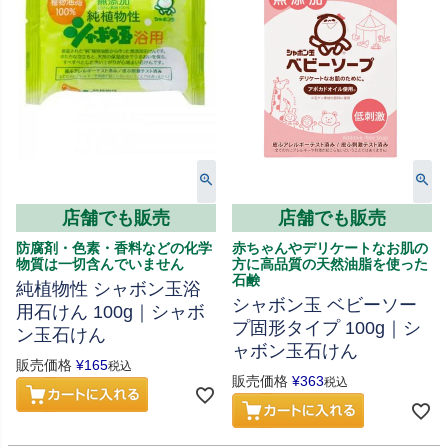
店舗でも販売
店舗でも販売
防腐剤・色素・香料などの化学
赤ちゃんやデリケートなお肌の
物質は一切含んでいません
方に高品質の天然油脂を使った
石鹸
純植物性 シャボン玉浴
シャボン玉 ベビーソー
用石けん 100g｜シャボ
プ固形タイプ 100g｜シ
ン玉石けん
ャボン玉石けん
販売価格
¥
165
税込
販売価格
¥
363
税込