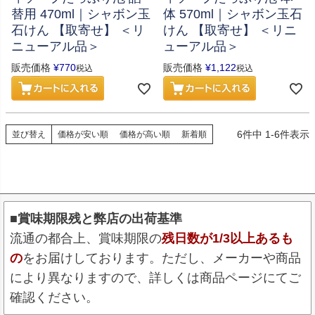
替用 470ml｜シャボン玉
体 570ml｜シャボン玉石
石けん 【取寄せ】 ＜リ
けん 【取寄せ】 ＜リニ
ニューアル品＞
ューアル品＞
販売価格
¥
770
販売価格
¥
1,122
税込
税込
6
件中
1
-
6
件表示
並び替え
価格が安い順
価格が高い順
新着順
■賞味期限残と弊店の出荷基準
流通の都合上、賞味期限の
残日数が1/3以上あるも
の
をお届けしております。ただし、メーカーや商品
により異なりますので、詳しくは商品ページにてご
確認ください。