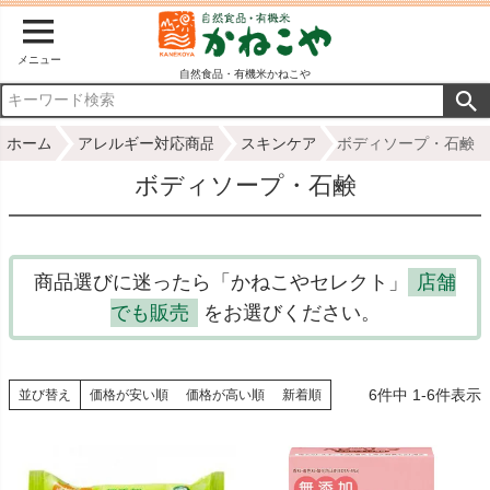
メニュー
自然食品・有機米かねこや
ホーム
アレルギー対応商品
スキンケア
ボディソープ・石鹸
ボディソープ・石鹸
商品選びに迷ったら「かねこやセレクト」
店舗
でも販売
をお選びください。
6
件中
1
-
6
件表示
並び替え
価格が安い順
価格が高い順
新着順