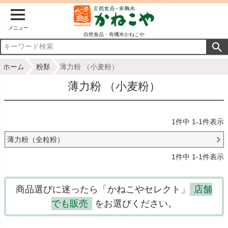
メニュー
自然食品・有機米かねこや
ホーム
粉類
薄力粉 （小麦粉）
薄力粉 （小麦粉）
1
件中
1
-
1
件表示
薄力粉（全粒粉）
1
件中
1
-
1
件表示
商品選びに迷ったら「かねこやセレクト」
店舗
でも販売
をお選びください。