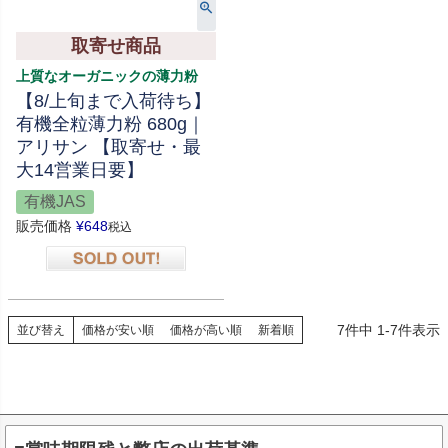
取寄せ商品
上質なオーガニックの薄力粉
【8/上旬まで入荷待ち】
有機全粒薄力粉 680g｜
アリサン 【取寄せ・最
大14営業日要】
有機JAS
販売価格
¥
648
税込
在庫切れ
7
件中
1
-
7
件表示
並び替え
価格が安い順
価格が高い順
新着順