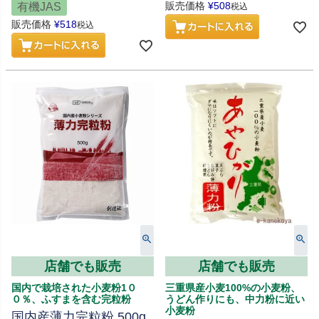
販売価格
¥
508
有機JAS
税込
販売価格
¥
518
税込
店舗でも販売
店舗でも販売
国内で栽培された小麦粉1０
三重県産小麦100%の小麦粉、
０％、ふすまを含む完粒粉
うどん作りにも、中力粉に近い
小麦粉
国内産薄力完粒粉 500g