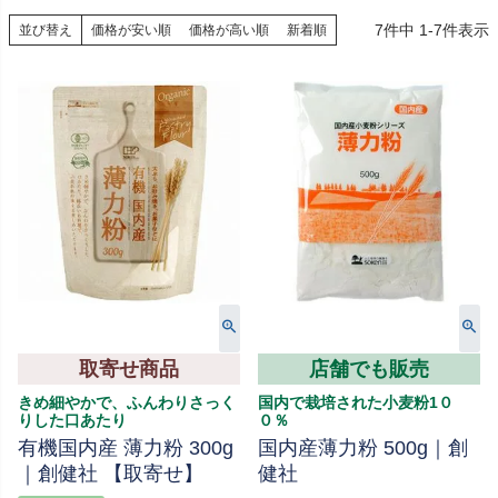
7
件中
1
-
7
件表示
並び替え
価格が安い順
価格が高い順
新着順
取寄せ商品
店舗でも販売
きめ細やかで、ふんわりさっく
国内で栽培された小麦粉1０
りした口あたり
０％
有機国内産 薄力粉 300g
国内産薄力粉 500g｜創
｜創健社 【取寄せ】
健社