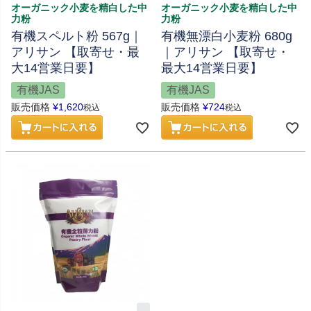
オーガニック小麦を精白した中
オーガニック小麦を精白した中
力粉
力粉
有機スペルト粉 567g｜
有機無漂白小麦粉 680g
アリサン 【取寄せ・最
｜アリサン 【取寄せ・
大14営業日要】
最大14営業日要】
有機JAS
有機JAS
販売価格
¥
1,620
販売価格
¥
724
税込
税込