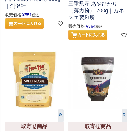
三重県産 あやひかり
｜創健社
（薄力粉） 700g｜カネ
販売価格
¥
551
税込
スエ製麺所
販売価格
¥
364
税込
取寄せ商品
取寄せ商品