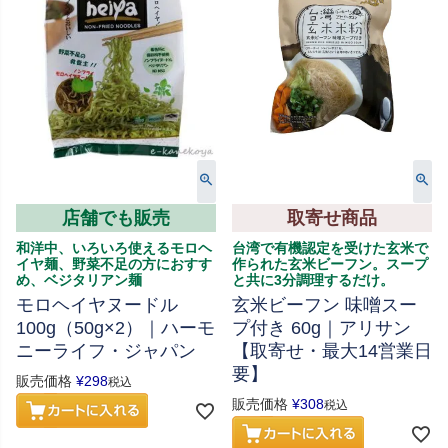
店舗でも販売
取寄せ商品
和洋中、いろいろ使えるモロヘ
台湾で有機認定を受けた玄米で
イヤ麺、野菜不足の方におすす
作られた玄米ビーフン。スープ
め、ベジタリアン麺
と共に3分調理するだけ。
モロヘイヤヌードル
玄米ビーフン 味噌スー
100g（50g×2）｜ハーモ
プ付き 60g｜アリサン
ニーライフ・ジャパン
【取寄せ・最大14営業日
要】
販売価格
¥
298
税込
販売価格
¥
308
税込