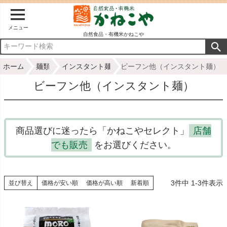
メニュー
自然食品・有機米かねこや
ホーム
麺類
インスタント麺
ビーフン他（インスタント麺）
ビーフン他（インスタント麺）
商品選びに迷ったら「かねこやセレクト」
店舗
でも販売
をお選びください。
3
件中
1
-
3
件表示
並び替え
価格が安い順
価格が高い順
新着順