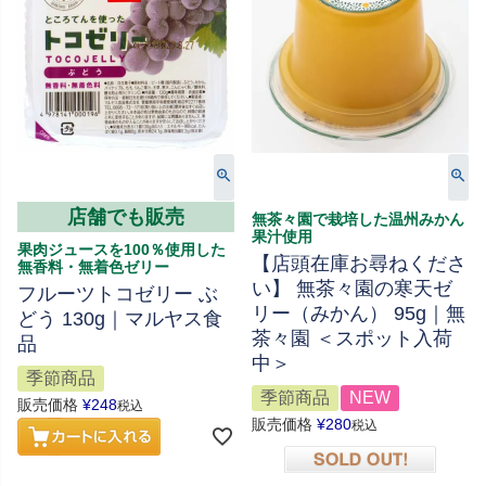
店舗でも販売
無茶々園で栽培した温州みかん
果汁使用
果肉ジュースを100％使用した
【店頭在庫お尋ねくださ
無香料・無着色ゼリー
い】 無茶々園の寒天ゼ
フルーツトコゼリー ぶ
リー（みかん） 95g｜無
どう 130g｜マルヤス食
茶々園 ＜スポット入荷
品
中＞
季節商品
季節商品
NEW
販売価格
¥
248
税込
販売価格
¥
280
税込
在庫切れ