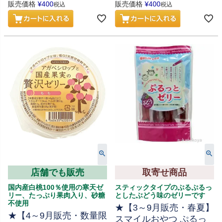
販売価格
¥
400
販売価格
¥
400
税込
税込
店舗でも販売
取寄せ商品
国内産白桃100％使用の寒天ゼ
スティックタイプのぷるぷるっ
リー、たっぷり果肉入り、砂糖
としたぶどう味のゼリーです
不使用
★【3～9月販売・春夏】
★【4～9月販売・数量限
スマイルおやつ ぷるっ