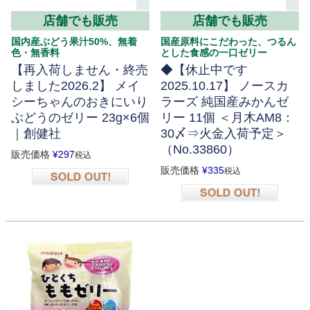
店舗でも販売
店舗でも販売
国内産ぶどう果汁50%、無着
国産原料にこだわった、つるん
色・無香料
とした食感の一口ゼリー
【再入荷しません・終売
◆【休止中です
しました2026.2】 メイ
2025.10.17】 ノースカ
シーちゃんのおきにいり
ラーズ 純国産みかんゼ
ぶどうのゼリー 23g×6個
リー 11個 ＜月木AM8：
｜創健社
30〆⇒火金入荷予定＞
（No.33860）
販売価格
¥
297
税込
販売価格
¥
335
税込
在庫切れ
在庫切れ