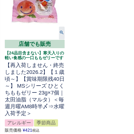
店舗でも販売
【24品目含まない】寒天入りの
軽い食感の一口ももゼリーです
【再入荷しません・終売
しました2026.2】【１歳
頃～】【賞味期限残40日
～】 MSシリーズ ひとく
ちももゼリー 23g×7個｜
太田油脂（マルタ）＜毎
週月曜AM8時半〆⇒水曜
入荷予定＞
アレルギー
季節商品
販売価格
¥
421
税込