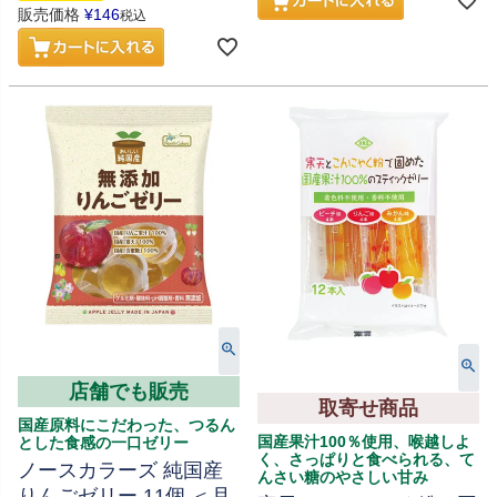
販売価格
¥
146
税込
店舗でも販売
取寄せ商品
国産原料にこだわった、つるん
国産果汁100％使用、喉越しよ
とした食感の一口ゼリー
く、さっぱりと食べられる、て
ノースカラーズ 純国産
んさい糖のやさしい甘み
りんごゼリー 11個 ＜月