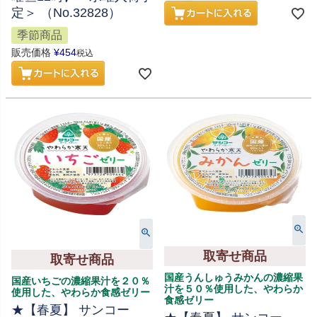
定＞ （No.32828）
季節商品
販売価格
¥
454
税込
取寄せ商品
取寄せ商品
国産うんしゅうみかんの濃縮果
国産いちごの濃縮果汁を２０％
汁を５０％使用した、やわらか
使用した、やわらか食感ゼリー
食感ゼリー
★【春夏】 サンコー