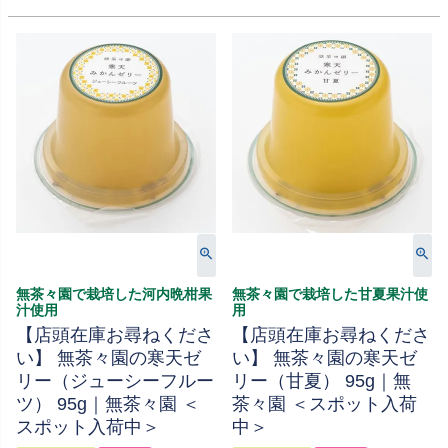
無茶々園で栽培した河内晩柑果
無茶々園で栽培した甘夏果汁使
汁使用
用
【店頭在庫お尋ねくださ
【店頭在庫お尋ねくださ
い】 無茶々園の寒天ゼ
い】 無茶々園の寒天ゼ
リー（ジューシーフルー
リー（甘夏） 95g｜無
ツ） 95g｜無茶々園 ＜
茶々園 ＜スポット入荷
スポット入荷中＞
中＞