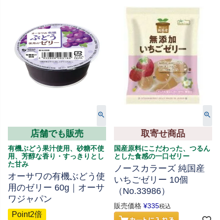
店舗でも販売
取寄せ商品
有機ぶどう果汁使用、砂糖不使
国産原料にこだわった、つるん
用、芳醇な香り・すっきりとし
とした食感の一口ゼリー
た甘み
ノースカラーズ 純国産
オーサワの有機ぶどう使
いちごゼリー 10個
用のゼリー 60g｜オーサ
（No.33986）
ワジャパン
販売価格
¥
335
税込
Point2倍