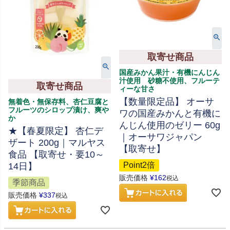
取寄せ商品
国産みかん果汁・有機にんじん
汁使用 砂糖不使用、フルーテ
取寄せ商品
ィーな甘さ
【数量限定品】 オーサ
無着色・無保存料、杏仁豆腐と
フルーツのシロップ漬け、爽や
ワの国産みかんと有機に
か
んじん使用のゼリー 60g
★【春夏限定】 杏仁デ
｜オーサワジャパン
ザート 200g｜マルヤス
【取寄せ】
食品 【取寄せ・要10～
Point2倍
14日】
販売価格
¥
162
税込
季節商品
販売価格
¥
337
税込