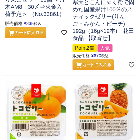
寒天とこんにゃく粉で固
木AM8：30〆⇒火金入
めた国産果汁100％のス
荷予定＞ （No.33861）
ティックゼリー(りん
ご・みかん・ピーチ)
販売価格
¥
335
税込
192g（16g×12本)｜花田
食品 【取寄せ】
Point2倍
人気
販売価格
¥
670
税込