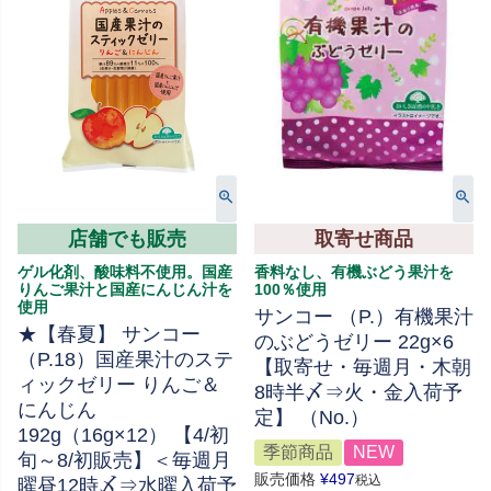
店舗でも販売
取寄せ商品
ゲル化剤、酸味料不使用。国産
香料なし、有機ぶどう果汁を
りんご果汁と国産にんじん汁を
100％使用
使用
サンコー （P.）有機果汁
★【春夏】 サンコー
のぶどうゼリー 22g×6
（P.18）国産果汁のステ
【取寄せ・毎週月・木朝
ィックゼリー りんご＆
8時半〆⇒火・金入荷予
にんじん
定】 （No.）
192g（16g×12） 【4/初
季節商品
NEW
旬～8/初販売】＜毎週月
販売価格
¥
497
税込
曜昼12時〆⇒水曜入荷予