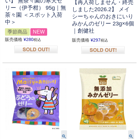
い】 無茶々園の寒天ゼ
【再入荷しません・終売
リー（伊予柑） 95g｜無
しました2026.2】 メイ
茶々園 ＜スポット入荷
シーちゃんのおきにいり
中＞
みかんのゼリー 23g×6個
｜創健社
季節商品
NEW
販売価格
¥
280
税込
販売価格
¥
297
税込
在庫切れ
在庫切れ