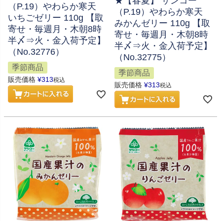
★【春夏】 サンコー
（P.19）やわらか寒天
（P.19）やわらか寒天
いちごゼリー 110g 【取
みかんゼリー 110g 【取
寄せ・毎週月・木朝8時
寄せ・毎週月・木朝8時
半〆⇒火・金入荷予定】
半〆⇒火・金入荷予定】
（No.32776）
（No.32775）
季節商品
季節商品
販売価格
¥
313
税込
販売価格
¥
313
税込