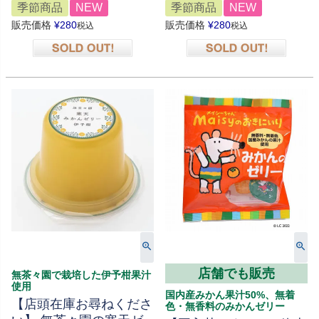
季節商品
NEW
季節商品
NEW
販売価格
¥
280
販売価格
¥
280
税込
税込
在庫切れ
在庫切れ
店舗でも販売
無茶々園で栽培した伊予柑果汁
使用
国内産みかん果汁50%、無着
【店頭在庫お尋ねくださ
色・無香料のみかんゼリー