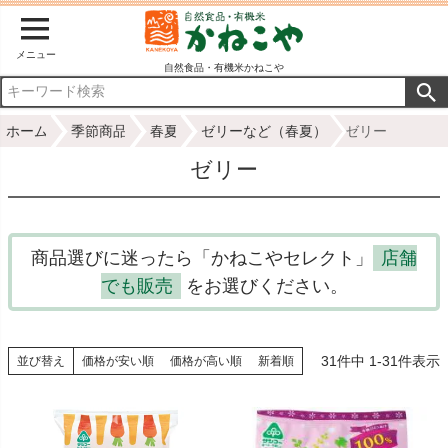
メニュー
自然食品・有機米かねこや
ホーム
季節商品
春夏
ゼリーなど（春夏）
ゼリー
ゼリー
商品選びに迷ったら「かねこやセレクト」
店舗
でも販売
をお選びください。
31
件中
1
-
31
件表示
並び替え
価格が安い順
価格が高い順
新着順