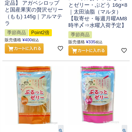
定品】 アガベシロップ
とゼリー・ぶどう 16g×8
と国産果実の贅沢ゼリー
｜太田油脂（マルタ）
（もも) 145g｜アルマテ
【取寄せ・毎週月曜AM8
ラ
時半〆⇒水曜入荷予定】
季節商品
Point2倍
季節商品
販売価格
¥
400
税込
販売価格
¥
335
税込