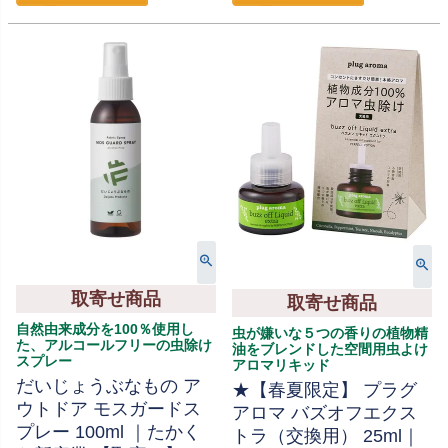
取寄せ商品
取寄せ商品
自然由来成分を100％使用し
虫が嫌いな５つの香りの植物精
た、アルコールフリーの虫除け
油をブレンドした空間用虫よけ
スプレー
アロマリキッド
だいじょうぶなもの ア
★【春夏限定】 プラグ
ウトドア モスガードス
アロマ バズオフエクス
プレー 100ml ｜たかく
トラ（交換用） 25ml｜