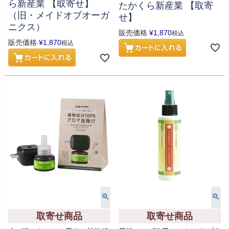
ら新産業 【取寄せ】
たかくら新産業 【取寄
（旧・メイドオブオーガ
せ】
ニクス）
販売価格
¥
1,870
税込
販売価格
¥
1,870
税込
取寄せ商品
取寄せ商品