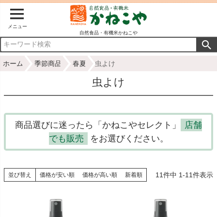
メニュー
自然食品・有機米かねこや
ホーム
季節商品
春夏
虫よけ
虫よけ
商品選びに迷ったら「かねこやセレクト」
店舗
でも販売
をお選びください。
11
件中
1
-
11
件表示
並び替え
価格が安い順
価格が高い順
新着順