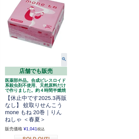
店舗でも販売
医薬部外品。合成ピレスロイド
系殺虫剤不使用、天然原料だけ
で作りました。約４時間半燃焼
【休止中です2025.3再販
なし】 蚊取りせんこう
mone もね 20巻｜りん
ねしゃ ＜春夏＞
販売価格
¥
1,041
税込