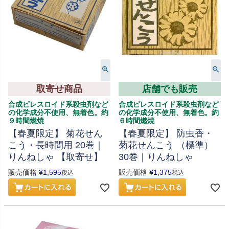
取寄せ商品
店舗でも販売
合成ピレスロイド系殺虫剤など
合成ピレスロイド系殺虫剤など
の化学成分不使用、無着色。約
の化学成分不使用、無着色。約
９時間燃焼
６時間燃焼
【春夏限定】 菊花せん
【春夏限定】 防虫香・
こう・長時間用 20巻｜
菊花せんこう （標準）
りんねしゃ 【取寄せ】
30巻｜りんねしゃ
販売価格
¥
1,595
販売価格
¥
1,375
税込
税込