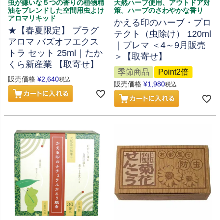
虫が嫌いな５つの香りの植物精
天然ハーブ使用、アウトドア対
油をブレンドした空間用虫よけ
策。ハーブのさわやかな香り
アロマリキッド
かえる印のハーブ・プロ
★【春夏限定】 プラグ
テクト（虫除け） 120ml
アロマ バズオフエクス
｜プレマ ＜4～9月販売
トラ セット 25ml｜たか
＞【取寄せ】
くら新産業 【取寄せ】
季節商品
Point2倍
販売価格
¥
2,640
税込
販売価格
¥
1,980
税込