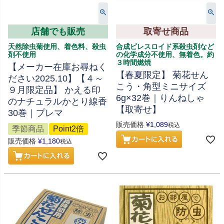
店舗でも販売
取寄せ商品
天然除虫菊使用、着色料、殺虫
合成ピレスロイド系殺虫剤など
剤不使用
の化学成分不使用、無着色。約
３時間燃焼
【メーカー在庫お尋ねく
【春夏限定】 菊花せん
ださい2025.10】【４～
こう・角型ミニサイズ
９月限定品】 かえる印
6g×32巻｜りんねしゃ
のナチュラルかとり線香
【取寄せ】
30巻｜プレマ
販売価格
¥
1,089
税込
季節商品
Point2倍
販売価格
¥
1,180
税込