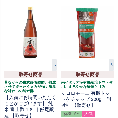
取寄せ商品
取寄せ商品
昔ながらの古式静置醗酵、熟成
南イタリア産有機栽培トマト使
させて造ったうまみが強く濃厚
用、まろやかな酸味と甘み
な味わいの純米酢
ジロロモーニ 有機トマ
【入荷にお時間いただく
トケチャップ 300g｜創
ことがございます】 純
健社 【取寄せ】
米 富士酢 1.8L｜飯尾醸
有機JAS
人気
造 【取寄せ】