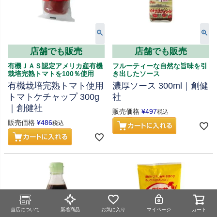
店舗でも販売
店舗でも販売
有機ＪＡＳ認定アメリカ産有機
フルーティーな自然な旨味を引
栽培完熟トマトを100％使用
き出したソース
有機栽培完熟トマト使用
濃厚ソース 300ml｜創健
トマトケチャップ 300g
社
｜創健社
販売価格
¥
497
税込
販売価格
¥
486
税込
当店について
新着商品
お気に入り
マイページ
カート