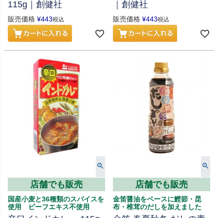
115g｜創健社
｜創健社
販売価格
¥
443
販売価格
¥
443
税込
税込
店舗でも販売
店舗でも販売
国産小麦と36種類のスパイスを
金笛醤油をベースに鰹節・昆
使用 ビーフエキス不使用
布・椎茸のだしを加えました