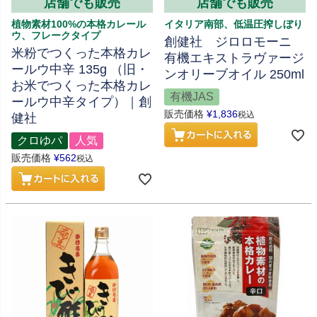
店舗でも販売
店舗でも販売
植物素材100%の本格カレール
イタリア南部、低温圧搾しぼり
ウ、フレークタイプ
創健社 ジロロモーニ
米粉でつくった本格カレ
有機エキストラヴァージ
ールウ中辛 135g （旧・
ンオリーブオイル 250ml
お米でつくった本格カレ
有機JAS
ールウ中辛タイプ）｜創
販売価格
¥
1,836
税込
健社
クロゆパ
人気
販売価格
¥
562
税込