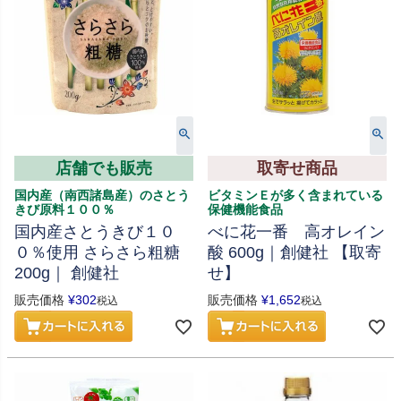
店舗でも販売
取寄せ商品
国内産（南西諸島産）のさとう
ビタミンＥが多く含まれている
きび原料１００％
保健機能食品
国内産さとうきび１０
べに花一番 高オレイン
０％使用 さらさら粗糖
酸 600g｜創健社 【取寄
200g｜ 創健社
せ】
販売価格
¥
302
販売価格
¥
1,652
税込
税込