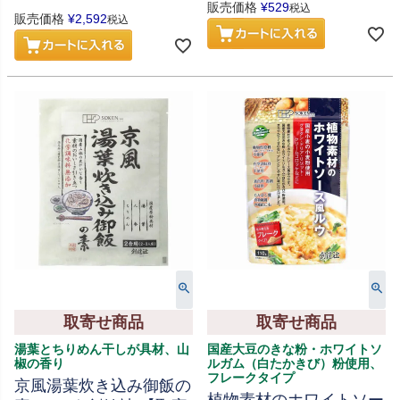
販売価格
¥
529
税込
販売価格
¥
2,592
税込
取寄せ商品
取寄せ商品
湯葉とちりめん干しが具材、山
国産大豆のきな粉・ホワイトソ
椒の香り
ルガム（白たかきび）粉使用、
フレークタイプ
京風湯葉炊き込み御飯の