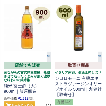
店舗でも販売
取寄せ商品
昔ながらの古式静置醗酵、熟成
イタリア南部、低温圧搾しぼり
させて造ったうまみが強く濃厚
ジロロモーニ 有機エキ
な味わいの純米酢
ストラヴァージンオリー
純米 富士酢（大）
ブオイル 500ml｜創健社
900ml｜飯尾醸造
【取寄せ】
販売価格
¥
1,512
税込
有機JAS