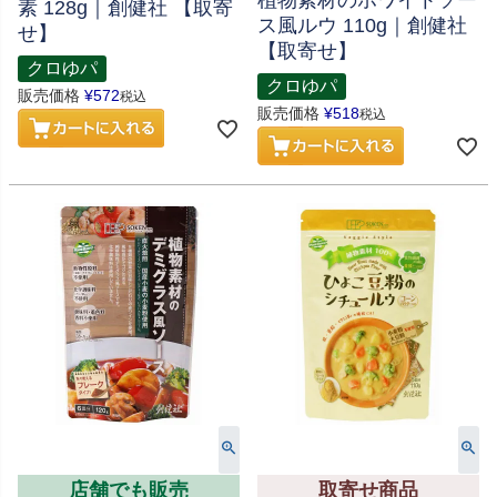
植物素材のホワイトソー
素 128g｜創健社 【取寄
ス風ルウ 110g｜創健社
せ】
【取寄せ】
クロゆパ
クロゆパ
販売価格
¥
572
税込
販売価格
¥
518
税込
店舗でも販売
取寄せ商品