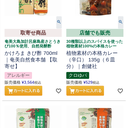
取寄せ商品
店舗でも販売
奄美大島加計呂麻島産さとうき
30種類以上のスパイスを使った
び100％使用、自然発酵酢
植物素材100%の本格カレー
かけろま きび酢 700ml
植物素材の本格カレー
｜奄美自然食本舗 【取
（辛口） 135g（６皿
寄せ】
分）｜創健社
アレルギー
クロゆパ
販売価格
¥
3,564
販売価格
¥
529
税込
税込