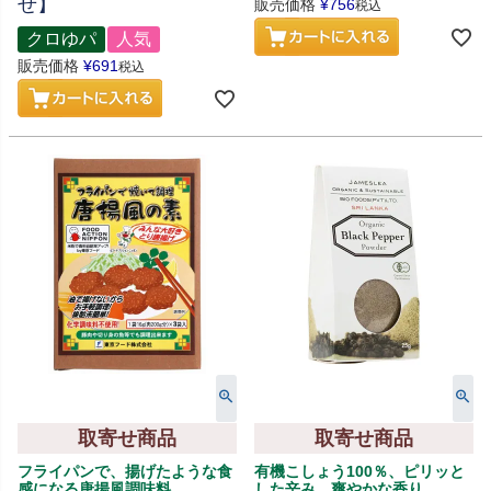
せ】
販売価格
¥
756
税込
クロゆパ
人気
販売価格
¥
691
税込
取寄せ商品
取寄せ商品
フライパンで、揚げたような食
有機こしょう100％、ピリッと
感になる唐揚風調味料
した辛み、爽やかな香り