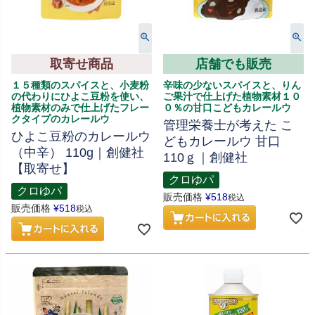
取寄せ商品
店舗でも販売
１５種類のスパイスと、小麦粉
辛味の少ないスパイスと、りん
の代わりにひよこ豆粉を使い、
ご果汁で仕上げた植物素材１０
植物素材のみで仕上げたフレー
０％の甘口こどもカレールウ
クタイプのカレールウ
管理栄養士が考えた こ
ひよこ豆粉のカレールウ
どもカレールウ 甘口
（中辛） 110g｜創健社
110ｇ｜創健社
【取寄せ】
クロゆパ
クロゆパ
販売価格
¥
518
税込
販売価格
¥
518
税込