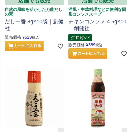
店舗でも販売
店舗でも販売
自然の風味を活かした万能だし
洋風・中華料理などに便利な固
の素
形コンソメスープ
だし一番 8g×10袋｜創健
チキンコンソメ 4.5g×10
社
｜創健社
販売価格
¥
529
クロゆパ
税込
販売価格
¥
389
税込