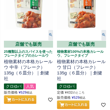
店舗でも販売
店舗でも販売
25種類以上のスパイスを使った
植物素材100%の本格カレール
フレークタイプのカレールウ
ウ、フレークタイプ
植物素材の本格カレール
植物素材の本格カレール
ウ 中辛（フレーク）
ウ 甘口（フレーク）
135g（６皿分）｜創健
135g（６皿分）｜創健
社
社
クロゆパ
人気
クロゆパ
販売価格
¥
529
定価
¥
432
税込
のところ
販売価格
¥
529
税込