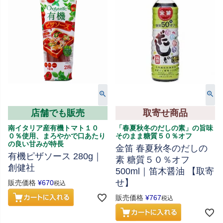
店舗でも販売
取寄せ商品
南イタリア産有機トマト１０
「春夏秋冬のだしの素」の旨味
０％使用、まろやかで口あたり
そのまま糖質５０％オフ
の良い甘みが特長
金笛 春夏秋冬のだしの
有機ピザソース 280g｜
素 糖質５０％オフ
創健社
500ml｜笛木醤油 【取寄
せ】
販売価格
¥
670
税込
販売価格
¥
767
税込