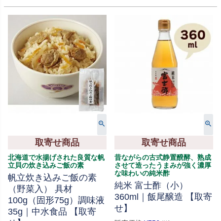
取寄せ商品
取寄せ商品
北海道で水揚げされた良質な帆
昔ながらの古式静置醗酵、熟成
立貝の炊き込みご飯の素
させて造ったうまみが強く濃厚
な味わいの純米酢
帆立炊き込みご飯の素
純米 富士酢（小）
（野菜入） 具材
360ml｜飯尾醸造 【取寄
100g（固形75g）調味液
せ】
35g｜中水食品 【取寄