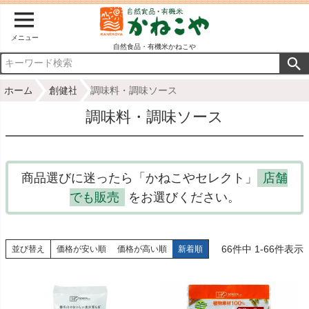
メニュー
自然食品・有機米かねこや
ホーム
創健社
調味料・調味ソース
調味料・調味ソース
商品選びに迷ったら「かねこやセレクト」
店舗
でも販売
をお選びください。
66
件中
1
-
66
件表示
並び替え
価格が安い順
価格が高い順
新着順