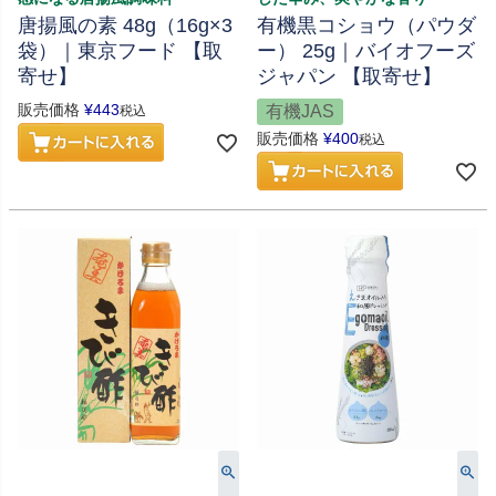
唐揚風の素 48g（16g×3
有機黒コショウ（パウダ
袋）｜東京フード 【取
ー） 25g｜バイオフーズ
寄せ】
ジャパン 【取寄せ】
販売価格
¥
443
有機JAS
税込
販売価格
¥
400
税込