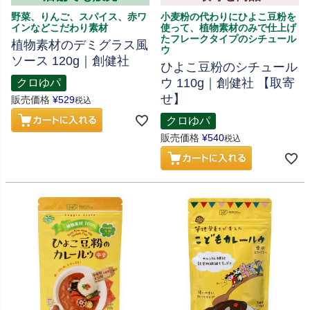
野菜、りんご、スパイス、赤ワ
小麦粉の代わりにひよこ豆粉を
インなどこだわり素材
使って、植物素材のみで仕上げ
たフレークタイプのシチュール
植物素材のデミグラス風
ウ
ソース 120g｜創健社
ひよこ豆粉のシチュール
ウ 110g｜創健社 【取寄
クロゆパ
せ】
販売価格
¥
529
税込
クロゆパ
販売価格
¥
540
税込