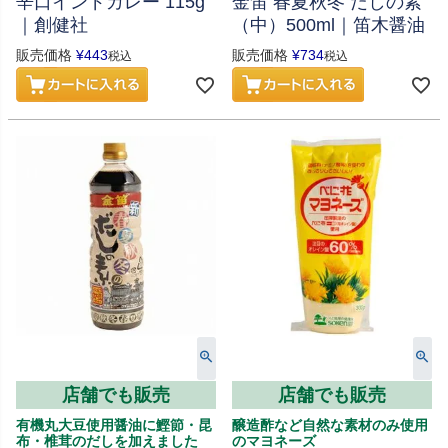
辛口インドカレー 115g
金笛 春夏秋冬 だしの素
｜創健社
（中）500ml｜笛木醤油
販売価格
¥
443
販売価格
¥
734
税込
税込
店舗でも販売
店舗でも販売
有機丸大豆使用醤油に鰹節・昆
醸造酢など自然な素材のみ使用
布・椎茸のだしを加えました
のマヨネーズ