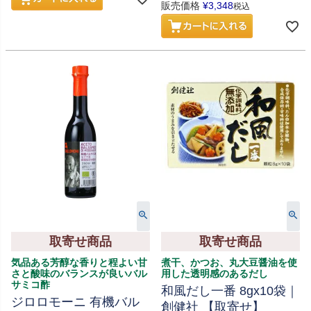
販売価格
¥
3,348
税込
取寄せ商品
取寄せ商品
気品ある芳醇な香りと程よい甘
煮干、かつお、丸大豆醤油を使
さと酸味のバランスが良いバル
用した透明感のあるだし
サミコ酢
和風だし一番 8gx10袋｜
ジロロモーニ 有機バル
創健社 【取寄せ】