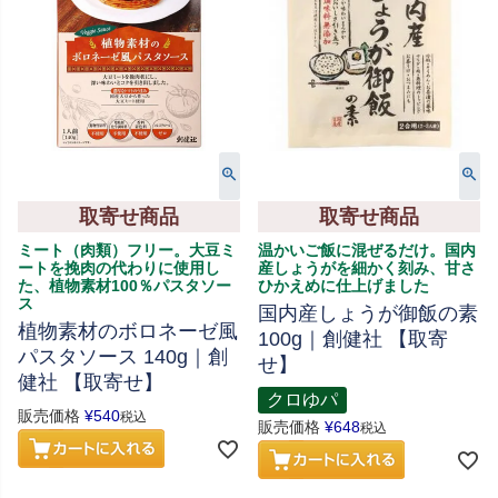
取寄せ商品
取寄せ商品
ミート（肉類）フリー。大豆ミ
温かいご飯に混ぜるだけ。国内
ートを挽肉の代わりに使用し
産しょうがを細かく刻み、甘さ
た、植物素材100％パスタソー
ひかえめに仕上げました
ス
国内産しょうが御飯の素
植物素材のボロネーゼ風
100g｜創健社 【取寄
パスタソース 140g｜創
せ】
健社 【取寄せ】
クロゆパ
販売価格
¥
540
税込
販売価格
¥
648
税込