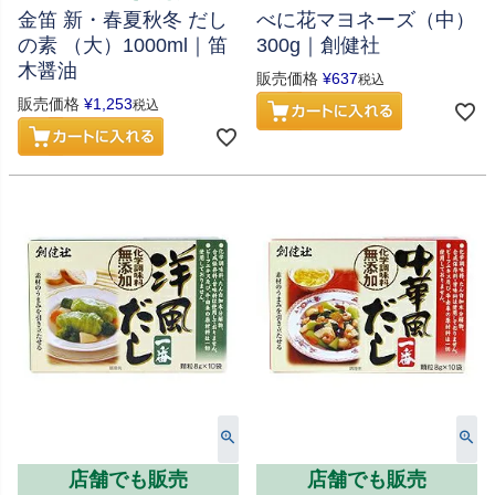
金笛 新・春夏秋冬 だし
べに花マヨネーズ（中）
の素 （大）1000ml｜笛
300g｜創健社
木醤油
販売価格
¥
637
税込
販売価格
¥
1,253
税込
店舗でも販売
店舗でも販売