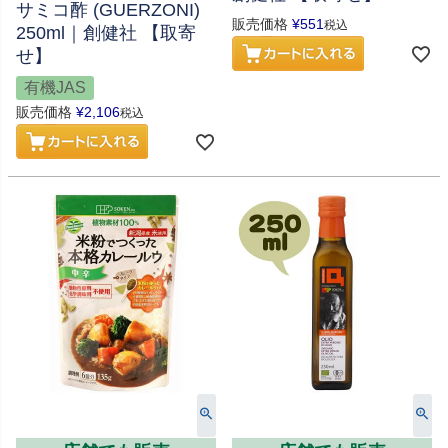
サミコ酢 (GUERZONI)
販売価格
¥
551
税込
250ml｜創健社 【取寄
せ】
有機JAS
販売価格
¥
2,106
税込