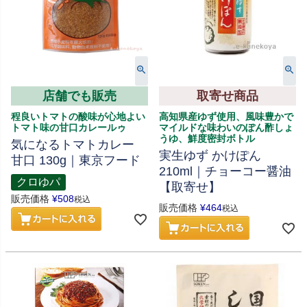
店舗でも販売
取寄せ商品
程良いトマトの酸味が心地よい
高知県産ゆず使用、風味豊かで
トマト味の甘口カレールゥ
マイルドな味わいのぽん酢しょ
うゆ、鮮度密封ボトル
気になるトマトカレー
実生ゆず かけぽん
甘口 130g｜東京フード
210ml｜チョーコー醤油
クロゆパ
【取寄せ】
販売価格
¥
508
税込
販売価格
¥
464
税込