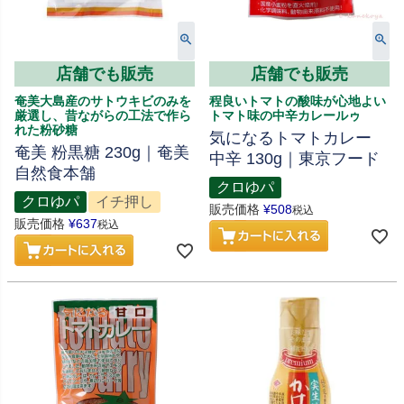
店舗でも販売
店舗でも販売
奄美大島産のサトウキビのみを
程良いトマトの酸味が心地よい
厳選し、昔ながらの工法で作ら
トマト味の中辛カレールゥ
れた粉砂糖
気になるトマトカレー
奄美 粉黒糖 230g｜奄美
中辛 130g｜東京フード
自然食本舗
クロゆパ
クロゆパ
イチ押し
販売価格
¥
508
税込
販売価格
¥
637
税込