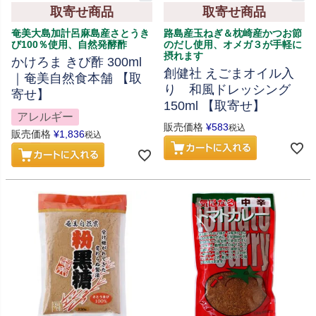
取寄せ商品
取寄せ商品
奄美大島加計呂麻島産さとうき
路島産玉ねぎ＆枕崎産かつお節
び100％使用、自然発酵酢
のだし使用、オメガ３が手軽に
摂れます
かけろま きび酢 300ml
創健社 えごまオイル入
｜奄美自然食本舗 【取
り 和風ドレッシング
寄せ】
150ml 【取寄せ】
アレルギー
販売価格
¥
583
税込
販売価格
¥
1,836
税込