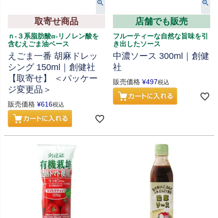
取寄せ商品
店舗でも販売
ｎ-３系脂肪酸α-リノレン酸を
フルーティーな自然な旨味を引
含むえごま油ベース
き出したソース
えごま一番 胡麻ドレッ
中濃ソース 300ml｜創健
シング 150ml｜創健社
社
【取寄せ】 ＜パッケー
販売価格
¥
497
税込
ジ変更品＞
販売価格
¥
616
税込