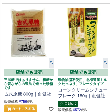
店舗でも販売
店舗でも販売
三温糖ではありません。粗糖か
動物油脂不使用、北海道産ミル
ら昔ながらの製法で造った砂糖
クたっぷり、フレークタイプ
です
コーンクリームシチュー
古式原糖 800g｜創健社
フレーク 180g｜創健社
販売価格
¥
756
税込
クロゆパ
販売価格
¥
572
税込