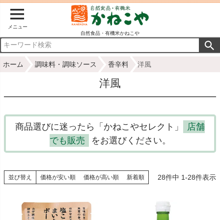
メニュー
自然食品・有機米かねこや
ホーム
調味料・調味ソース
香辛料
洋風
洋風
商品選びに迷ったら「かねこやセレクト」
店舗
でも販売
をお選びください。
28
件中
1
-
28
件表示
並び替え
価格が安い順
価格が高い順
新着順