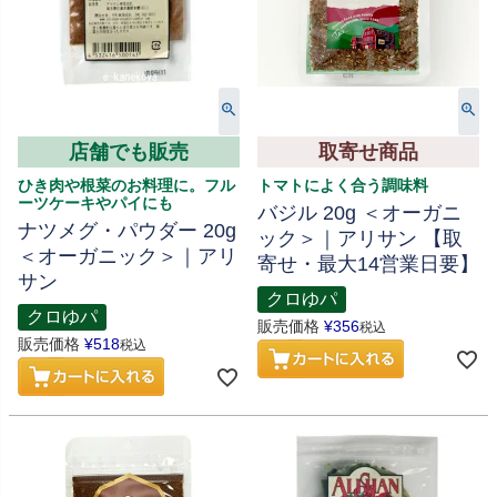
店舗でも販売
取寄せ商品
ひき肉や根菜のお料理に。フル
トマトによく合う調味料
ーツケーキやパイにも
バジル 20g ＜オーガニ
ナツメグ・パウダー 20g
ック＞｜アリサン 【取
＜オーガニック＞｜アリ
寄せ・最大14営業日要】
サン
クロゆパ
クロゆパ
販売価格
¥
356
税込
販売価格
¥
518
税込