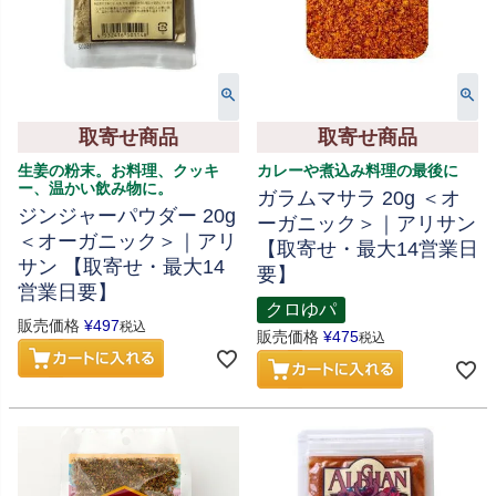
取寄せ商品
取寄せ商品
生姜の粉末。お料理、クッキ
カレーや煮込み料理の最後に
ー、温かい飲み物に。
ガラムマサラ 20g ＜オ
ジンジャーパウダー 20g
ーガニック＞｜アリサン
＜オーガニック＞｜アリ
【取寄せ・最大14営業日
サン 【取寄せ・最大14
要】
営業日要】
クロゆパ
販売価格
¥
497
税込
販売価格
¥
475
税込