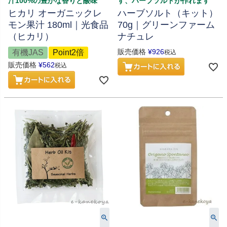
汁100%の豊かな香りと酸味
す、ハーブソルトが作れます
ヒカリ オーガニックレ
ハーブソルト（キット）
モン果汁 180ml｜光食品
70g｜グリーンファーム
（ヒカリ）
ナチュレ
販売価格
¥
926
有機JAS
Point2倍
税込
販売価格
¥
562
税込