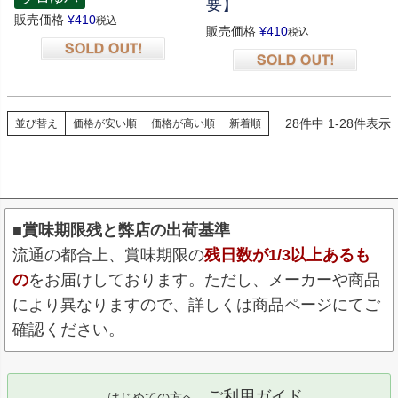
要】
販売価格
¥
410
税込
販売価格
¥
410
税込
在庫切れ
在庫切れ
28
件中
1
-
28
件表示
並び替え
価格が安い順
価格が高い順
新着順
■賞味期限残と弊店の出荷基準
流通の都合上、賞味期限の
残日数が1/3以上あるも
の
をお届けしております。ただし、メーカーや商品
により異なりますので、詳しくは商品ページにてご
確認ください。
ご利用ガイド
はじめての方へ