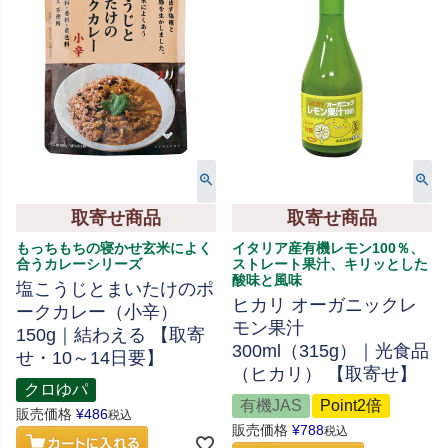
取寄せ商品
取寄せ商品
もっちもちの寝かせ玄米によく
イタリア産有機レモン100％、
合うカレーシリーズ
ストレート果汁、キリッとした
酸味と風味
塩こうじとまいたけのポ
ヒカリ オーガニックレ
ークカレー（小辛）
モン果汁
150g｜結わえる 【取寄
300ml（315g）｜光食品
せ・10～14日要】
（ヒカリ） 【取寄せ】
クロゆパ
有機JAS
Point2倍
販売価格
¥
486
税込
販売価格
¥
788
税込