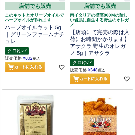
店舗でも販売
店舗でも販売
このキットとオリーブオイルで
南イタリアの標高800Ｍの険し
ハーブオイルが作れます
い岩肌に自生する野生のオレガ
ノ
ハーブオイルキット 5g
【店頭にて完売の際は入
｜グリーンファームナチ
荷にお時間かかります】
ュレ
アサクラ 野生のオレガ
クロゆパ
ノ 5g｜アサクラ
販売価格
¥
802
税込
クロゆパ
販売価格
¥
648
税込