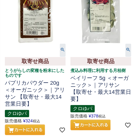
取寄せ商品
取寄せ商品
とうがらしの変種を粉末にした
煮込み料理に利用する月桂樹
ものです
ベイリーフ 5g ＜オーガ
パプリカパウダー 20g
ニック＞｜アリサン
＜オーガニック＞｜アリ
【取寄せ・最大14営業日
サン 【取寄せ・最大14
要】
営業日要】
クロゆパ
クロゆパ
販売価格
¥
378
税込
販売価格
¥
324
税込