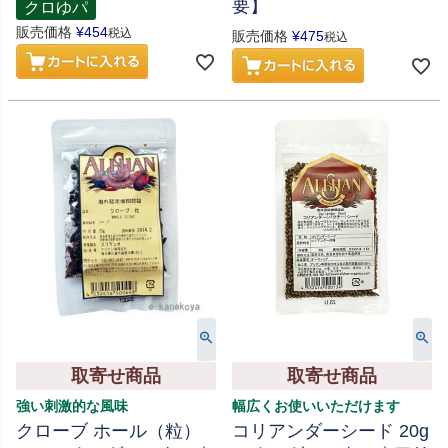
要】
クロゆパ
販売価格
¥
454
税込
販売価格
¥
475
税込
取寄せ商品
取寄せ商品
強い刺激的な風味
幅広くお使いいただけます
クローブ ホール（粒）
コリアンダーシード 20g