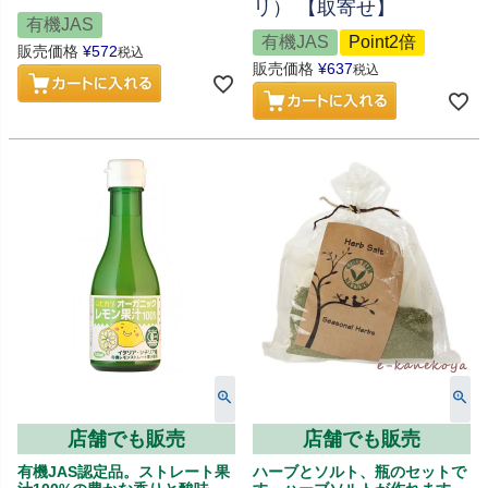
リ） 【取寄せ】
有機JAS
有機JAS
Point2倍
販売価格
¥
572
税込
販売価格
¥
637
税込
店舗でも販売
店舗でも販売
有機JAS認定品。ストレート果
ハーブとソルト、瓶のセットで