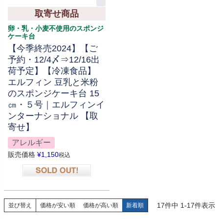
取寄せ商品
卵・乳・小麦不使用のスポンジ
ケーキ台
【今季終売2024】【ご
予約・12/4〆⇒12/16出
荷予定】【冷凍食品】
エルフィン 豆乳と米粉
のスポンジケーキ台 15
㎝・５号｜エルフィンイ
ンターナショナル 【取
寄せ】
アレルギー
販売価格
¥
1,150
税込
在庫切れ
17
件中
1
-
17
件表示
並び替え
価格が安い順
価格が高い順
新着順