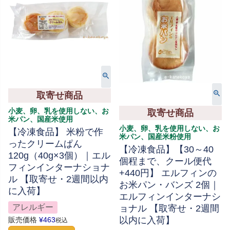
取寄せ商品
小麦、卵、乳を使用しない、お
取寄せ商品
米パン、国産米使用
小麦、卵、乳を使用しない、お
【冷凍食品】 米粉で作
米パン、国産米粉使用
ったクリームぱん
【冷凍食品】【30～40
120g（40g×3個）｜エル
個程まで、クール便代
フィンインターナショナ
+440円】 エルフィンの
ル 【取寄せ・2週間以内
お米パン・バンズ 2個｜
に入荷】
エルフィンインターナシ
アレルギー
ョナル 【取寄せ・2週間
以内に入荷】
販売価格
¥
463
税込