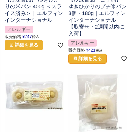
りの米パン 400g ＜スラ
ゆきひかりのプチ米パン
イス済み＞｜エルフィン
3個・180g｜エルフィン
インターナショナル
インターナショナル
【取寄せ・2週間以内に
アレルギー
入荷】
販売価格
¥
747
税込
アレルギー
詳細を見る
販売価格
¥
421
税込
詳細を見る