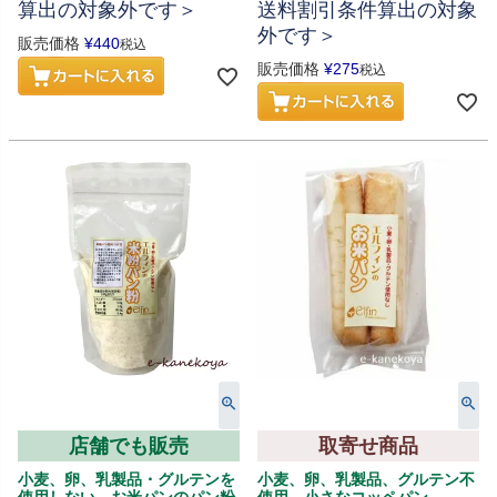
算出の対象外です＞
送料割引条件算出の対象
外です＞
販売価格
¥
440
税込
販売価格
¥
275
税込
店舗でも販売
取寄せ商品
小麦、卵、乳製品・グルテンを
小麦、卵、乳製品、グルテン不