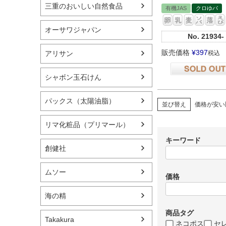
三重のおいしい自然食品
有機JAS
クロゆパ
オーサワジャパン
No.
21934-
販売価格
¥
397
税込
アリサン
シャボン玉石けん
在庫切れ
パックス（太陽油脂）
並び替え
価格が安い
リマ化粧品（プリマール）
キーワード
創健社
ムソー
価格
海の精
商品タグ
Takakura
ネコポス
セ