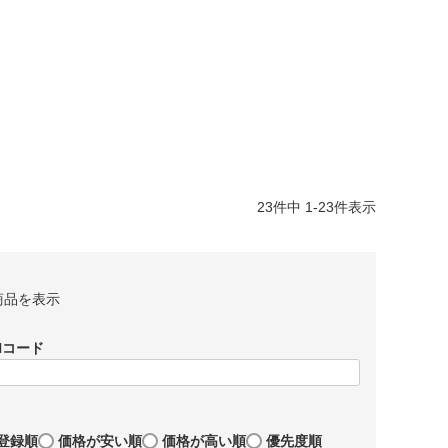
23
件中
1
-
23
件表示
商品を表示
Nコード
登録順
価格が安い順
価格が高い順
優先度順