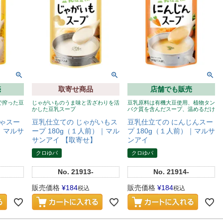
売
取寄せ商品
店舗でも販売
で搾った豆
じゃがいものうま味と舌ざわりを活
豆乳原料は有機大豆使用、植物タン
かした豆乳スープ
パク質を含んだスープ、温めるだけ
ゃスー
豆乳仕立ての じゃがいもス
豆乳仕立ての にんじんスー
）｜マルサ
ープ 180g（１人前）｜マル
プ 180g（１人前）｜マルサ
サンアイ 【取寄せ】
ンアイ
クロゆパ
クロゆパ
No.
21913-
No.
21914-
販売価格
¥
184
販売価格
¥
184
税込
税込