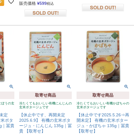
販売価格
¥
599
税込
在庫切れ
在庫切れ
取寄せ商品
取寄せ商品
ごぼうの玄
冷たくてもおいしい有機にんじんの
冷たくてもおいしい有機かぼちゃの
玄米ポタージュです
玄米ポタージュです
未定
【休止中です、再開未定
【休止中です2025.5.26⇒再
の玄米ポタ
2025.6.9】 有機の玄米ポタ
開未定】 有機の玄米ポター
5g｜冨貴
ージュ・にんじん 135g｜冨
ジュ・かぼちゃ 135g｜冨貴
貴 【取寄せ】
【取寄せ】