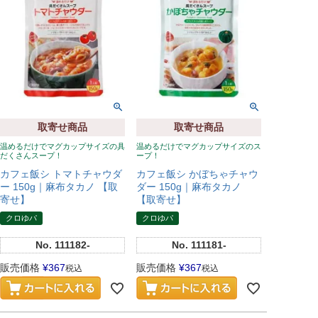
取寄せ商品
取寄せ商品
温めるだけでマグカップサイズの具
温めるだけでマグカップサイズのス
だくさんスープ！
ープ！
カフェ飯シ トマトチャウダ
カフェ飯シ かぼちゃチャウ
ー 150g｜麻布タカノ 【取
ダー 150g｜麻布タカノ
寄せ】
【取寄せ】
クロゆパ
クロゆパ
No.
111182-
No.
111181-
販売価格
¥
367
販売価格
¥
367
税込
税込