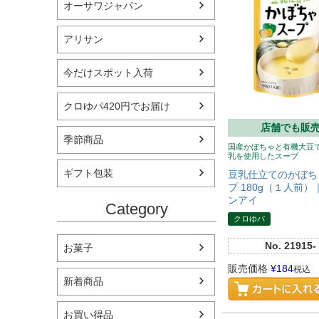
オーサワジャパン
アリサン
今だけスポット入荷
クロゆパ420円でお届け
店舗でも販
季節商品
国産かぼちゃと有機大豆
乳を使用したスープ
ギフト包装
豆乳仕立てのかぼち
プ 180g（１人前
ンアイ
Category
クロゆパ
No.
21915-
お菓子
販売価格
¥
184
税込
新着商品
お買い得品