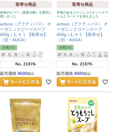
取寄せ商品
取寄せ商品
赤色のビーツ（甜菜大根）を贅沢に
甘味のあるコーンにココナッツクリ
使いました
ームとスパイスを加えました
activus（アクティバス） オ
activus（アクティバス） オ
ーガニックビーツスープ
ーガニックコーンスープ
400g｜むそう 【取寄せ】
400g｜むそう 【取寄せ】
（旧・AUGA）
（旧・AUGA）
有機JAS
有機JAS
No.
21979-
No.
21978-
販売価格
¥
600
販売価格
¥
600
税込
税込