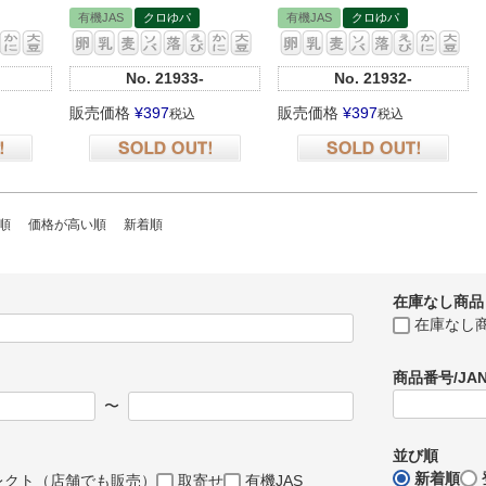
有機JAS
クロゆパ
有機JAS
クロゆパ
No.
21933-
No.
21932-
販売価格
¥
397
販売価格
¥
397
税込
税込
在庫切れ
在庫切れ
順
価格が高い順
新着順
在庫なし商品
在庫なし
商品番号/JA
〜
並び順
新着順
レクト（店舗でも販売）
取寄せ
有機JAS