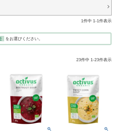
1
件中
1
-
1
件表示
売
をお選びください。
23
件中
1
-
23
件表示