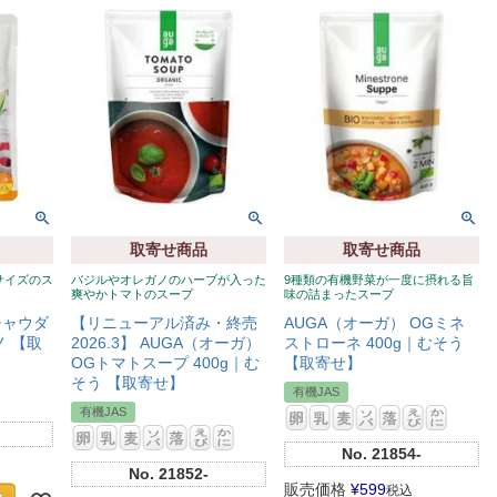
取寄せ商品
取寄せ商品
サイズのス
バジルやオレガノのハーブが入った
9種類の有機野菜が一度に摂れる旨
爽やかトマトのスープ
味の詰まったスープ
チャウダ
【リニューアル済み・終売
AUGA（オーガ） OGミネ
ノ 【取
2026.3】 AUGA（オーガ）
ストローネ 400g｜むそう
OGトマトスープ 400g｜む
【取寄せ】
そう 【取寄せ】
有機JAS
有機JAS
No.
21854-
No.
21852-
販売価格
¥
599
税込