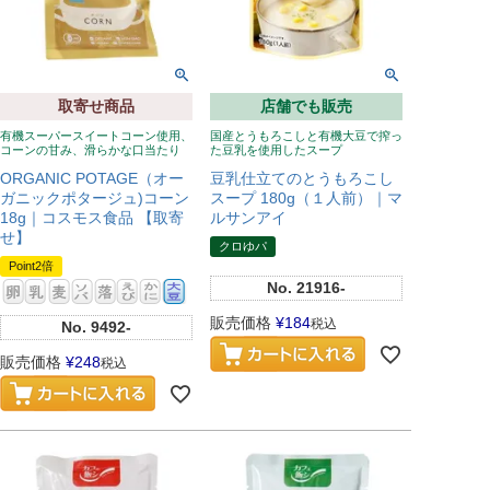
取寄せ商品
店舗でも販売
有機スーパースイートコーン使用、
国産とうもろこしと有機大豆で搾っ
コーンの甘み、滑らかな口当たり
た豆乳を使用したスープ
ORGANIC POTAGE（オー
豆乳仕立てのとうもろこし
ガニックポタージュ)コーン
スープ 180g（１人前）｜マ
18g｜コスモス食品 【取寄
ルサンアイ
せ】
クロゆパ
Point2倍
No.
21916-
販売価格
¥
184
税込
No.
9492-
販売価格
¥
248
税込