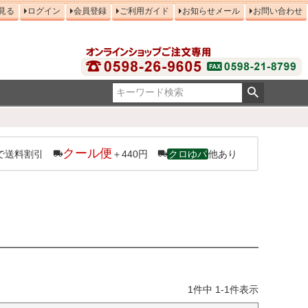
見る
ログイン
会員登録
ご利用ガイド
お知らせメール
お問い合わせ
クール便
で送料割引
＋440円
クロゆパ
他あり
1
件中
1
-
1
件表示