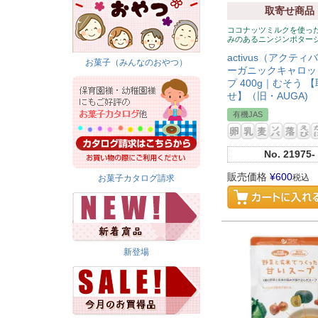
取寄せ商品
ココナッツミルクを使っ
みのあるニンジンポター
activus（アクティ
お菓子（みんなのおやつ）
ーガニックキャロッ
プ 400g｜むそう 
せ】（旧・AUGA)
有機JAS
No.
21975-
販売価格
¥
600
税込
お菓子カタログ請求
新登場