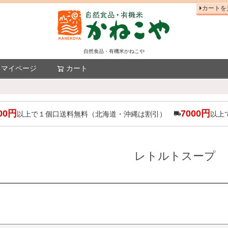
カートを
自然食品・有機米かねこや
マイページ
カート
検索
00円
7000円
以上で１個口送料無料（北海道・沖縄は割引）
以上
レトルトスープ