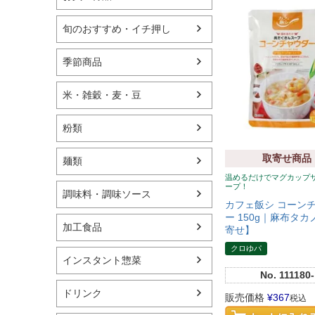
旬のおすすめ・イチ押し
季節商品
米・雑穀・麦・豆
粉類
取寄せ商品
麺類
温めるだけでマグカップ
ープ！
調味料・調味ソース
カフェ飯シ コーン
ー 150g｜麻布タカ
加工食品
寄せ】
クロゆパ
インスタント惣菜
No.
111180-
ドリンク
販売価格
¥
367
税込