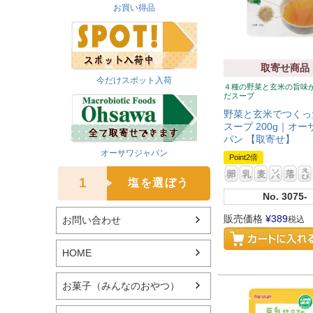
お買い得品
取寄せ商品
今だけスポット入荷
４種の野菜と玄米の旨味
だスープ
野菜と玄米でつくっ
スープ 200g｜オ
パン 【取寄せ】
オーサワジャパン
Point2倍
1
塩を選ぼう
No.
3075-
販売価格
¥
389
お問い合わせ
税込
HOME
お菓子（みんなのおやつ）