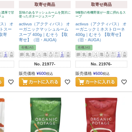
取寄せ商品
取寄せ商品
た濃厚で甘
旨味のあるマッシュルームを贅沢に
9種類の有機野菜が一度に摂れるス
ジュ
使ったポタージュスープ
ープ
バス） オ
activus（アクティバス） オ
activus（アクティバス） オ
トスー
ーガニックマッシュルーム
ーガニックミネストローネ
【取寄
スープ 400g｜むそう 【取
400g｜むそう 【取寄せ】
寄せ】（旧・AUGA)
（旧・AUGA）
有機JAS
有機JAS
No.
21977-
No.
21976-
販売価格
¥
600
販売価格
¥
600
税込
税込