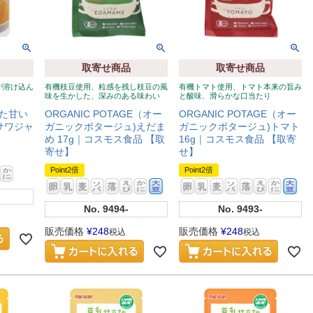
取寄せ商品
取寄せ商品
が溶け込ん
有機枝豆使用、粒感を残し枝豆の風
有機トマト使用、トマト本来の旨み
味を生かした、深みのある味わい
と酸味、滑らかな口当たり
た甘い
ORGANIC POTAGE（オー
ORGANIC POTAGE（オー
ーサワジャ
ガニックポタージュ)えだま
ガニックポタージュ)トマト
め 17g｜コスモス食品 【取
16g｜コスモス食品 【取寄
寄せ】
せ】
Point2倍
Point2倍
No.
9494-
No.
9493-
販売価格
¥
248
販売価格
¥
248
税込
税込