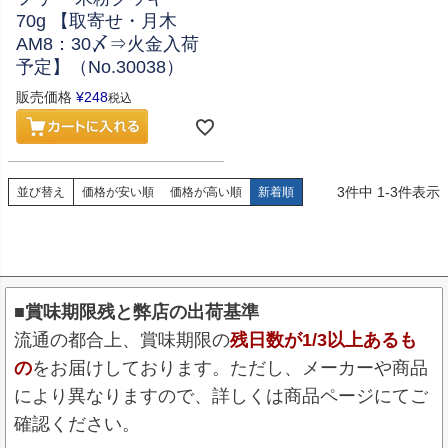
70g 【取寄せ・月木
AM8：30〆⇒火金入荷
予定】（No.30038）
販売価格
¥
248
税込
3
件中
1
-
3
件表示
並び替え
価格が安い順
価格が高い順
新着順
■賞味期限残と弊店の出荷基準
流通の都合上、賞味期限の
残日数が1/3以上あるも
の
をお届けしております。ただし、メーカーや商品
により異なりますので、詳しくは商品ページにてご
確認ください。