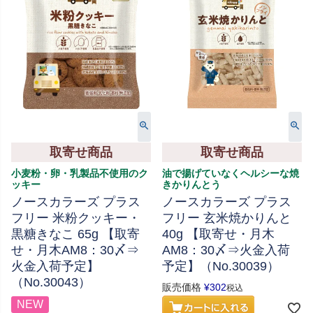
取寄せ商品
取寄せ商品
小麦粉・卵・乳製品不使用のク
油で揚げていなくヘルシーな焼
ッキー
きかりんとう
ノースカラーズ プラス
ノースカラーズ プラス
フリー 米粉クッキー・
フリー 玄米焼かりんと
黒糖きなこ 65g 【取寄
40g 【取寄せ・月木
せ・月木AM8：30〆⇒
AM8：30〆⇒火金入荷
火金入荷予定】
予定】（No.30039）
（No.30043）
販売価格
¥
302
税込
NEW