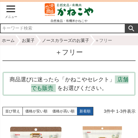
メニュー
自然食品・有機米かねこや
ホーム
お菓子
ノースカラーズのお菓子
＋フリー
＋フリー
商品選びに迷ったら「かねこやセレクト」
店舗
でも販売
をお選びください。
3
件中
1
-
3
件表示
並び替え
価格が安い順
価格が高い順
新着順