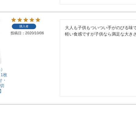
購入者
大人も子供もついつい手がのびる味で
投稿日
2020/10/06
軽い食感ですが子供なら満足な大き
保）
1枚
寄せ・
締切
】