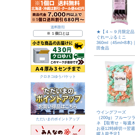
送料割引
★【４～９月限定品
※ １個口とは
ぐれーぷるミニ
360ml（45ml×8本
田食品
クロネコゆうパケット
ウイングフーズ
（200g）フルーツ
ただいまのポイントアップ
ネ 【取寄せ・毎週
お昼12時締切⇒翌
曜入荷予定】