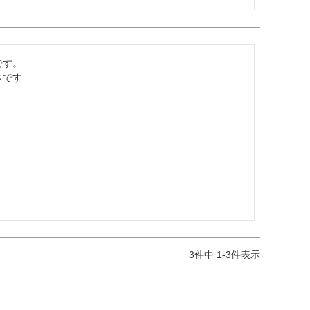
す。

さです
3
件中
1
-
3
件表示