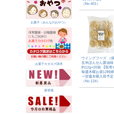
（No.401）
お菓子（みんなのおやつ）
ウイングフーズ （
玄米ぽんせん醤油味 
お菓子カタログ請求
約12g×20袋 【取
毎週木曜お昼12時
⇒翌週木曜入荷予定
（No.124）
新登場