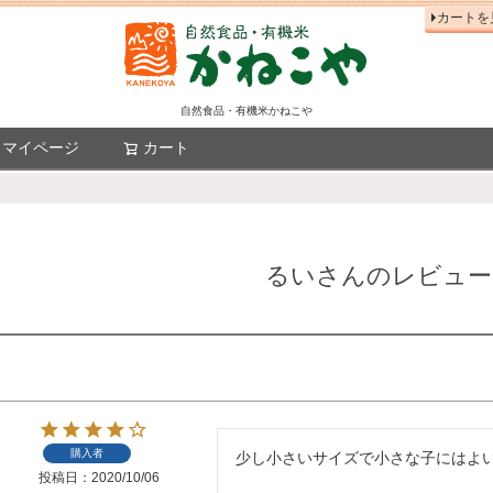
カートを
自然食品・有機米かねこや
マイページ
カート
検索
るいさんのレビュー
購入者
少し小さいサイズで小さな子にはよ
投稿日
2020/10/06