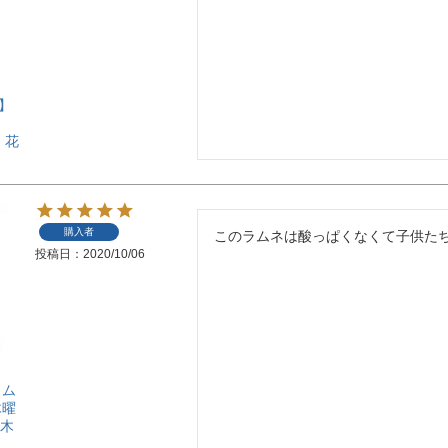
】
)｜花
購入者
このラムネは酸っぱくなくて子供た
投稿日
2020/10/06
ラム
木曜
週木