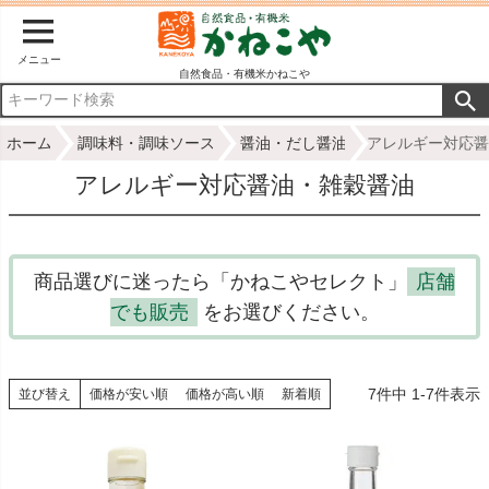
メニュー
自然食品・有機米かねこや
ホーム
調味料・調味ソース
醤油・だし醤油
アレルギー対応醤
アレルギー対応醤油・雑穀醤油
商品選びに迷ったら「かねこやセレクト」
店舗
でも販売
をお選びください。
7
件中
1
-
7
件表示
並び替え
価格が安い順
価格が高い順
新着順