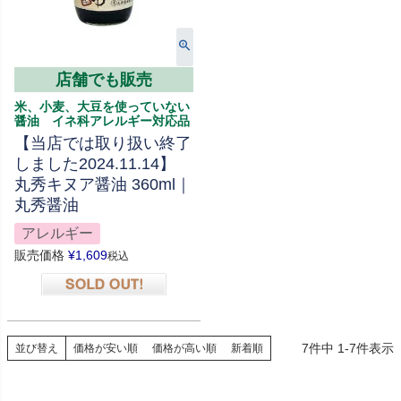
店舗でも販売
米、小麦、大豆を使っていない
醤油 イネ科アレルギー対応品
【当店では取り扱い終了
しました2024.11.14】
丸秀キヌア醤油 360ml｜
丸秀醤油
アレルギー
販売価格
¥
1,609
税込
在庫切れ
7
件中
1
-
7
件表示
並び替え
価格が安い順
価格が高い順
新着順