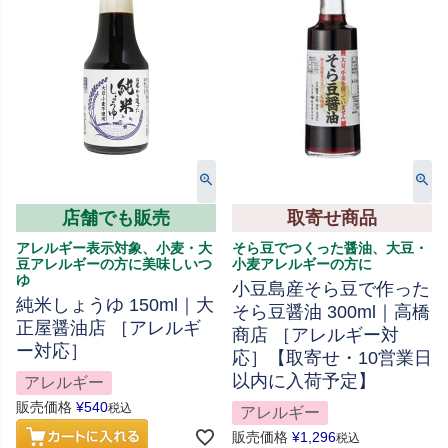
店舗でも販売
取寄せ商品
アレルギー表示対象、小麦・大
そら豆でつくった醤油、大豆・
豆アレルギーの方に美味しいつ
小麦アレルギーの方に
ゆ
小豆島産そら豆で作った
純米しょうゆ 150ml｜大
そら豆醤油 300ml｜高橋
正屋醤油店 ［アレルギ
商店 ［アレルギー対
ー対応］
応］【取寄せ・10営業日
以内に入荷予定】
アレルギー
販売価格
¥
540
税込
アレルギー
販売価格
¥
1,296
税込