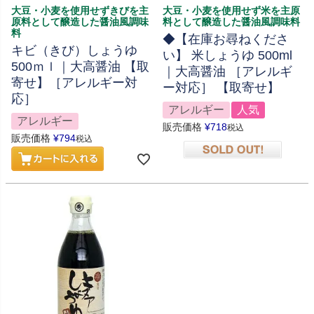
大豆・小麦を使用せずきびを主
大豆・小麦を使用せず米を主原
原料として醸造した醤油風調味
料として醸造した醤油風調味料
料
◆【在庫お尋ねくださ
キビ（きび）しょうゆ
い】 米しょうゆ 500ml
500ｍｌ｜大高醤油 【取
｜大高醤油 ［アレルギ
寄せ】［アレルギー対
ー対応］ 【取寄せ】
応］
アレルギー
人気
アレルギー
販売価格
¥
718
税込
販売価格
¥
794
税込
在庫切れ