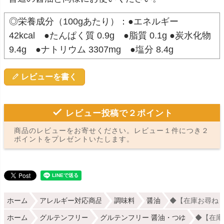
◎栄養成分（100gあたり）：●エネルギー
42kcal ●たんぱく質 0.9g ●脂質 0.1g ●炭水化物
9.4g ●ナトリウム 3307mg ●塩分 8.4g
レビューを書く
レビュー投稿で２ポイント
商品のレビューをお寄せください。レビュー１件につき２
ポイントをプレゼントいたします。
ホーム
アレルギー対応商品
調味料
醤油
◆【在庫お尋ねく
ホーム
グルテンフリー
グルテンフリー 醤油・つゆ
◆【在庫