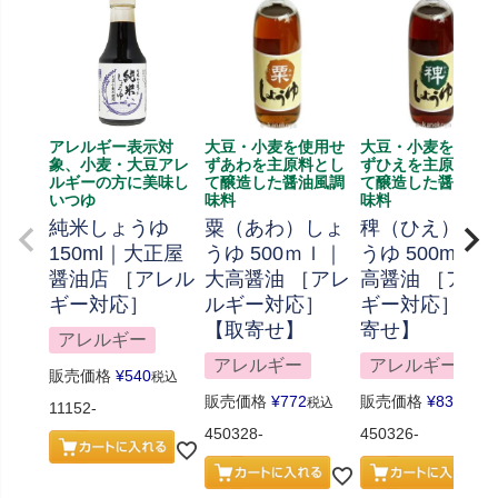
アレルギー表示対
大豆・小麦を使用せ
大豆・小麦を使用
象、小麦・大豆アレ
ずあわを主原料とし
ずひえを主原料と
ルギーの方に美味し
て醸造した醤油風調
て醸造した醤油風
いつゆ
味料
味料
純米しょうゆ
粟（あわ）しょ
稗（ひえ）し
150ml｜大正屋
うゆ 500ｍｌ｜
うゆ 500ml｜
醤油店 ［アレル
大高醤油 ［アレ
高醤油 ［アレ
ギー対応］
ルギー対応］
ギー対応］ 【
【取寄せ】
寄せ】
アレルギー
アレルギー
アレルギー
販売価格
¥
540
税込
販売価格
¥
772
販売価格
¥
832
税込
税込
11152-
450328-
450326-