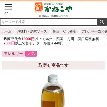
メニュー
自然食品・有機米かねこや
ホーム
調味料・調味ソース
醤油・だし醤油
アレルギー対応
商品代金
12000円
以上で本州・四国・九州１個口送料無料、
7000円
以上で割引、クール便＋440円
アレルギー
人気
取寄せ商品です