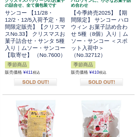
クリスマスパッケージのお菓子
ハロウィンに、小さなお菓子詰
の詰合せ、全て個包装です
め合わせ
サンコー 【11/28・
【今季終売2025】【期
12/2・12/5入荷予定・期
間限定】 サンコー ハロ
間限定販売】【クリスマ
ウィン お菓子詰め合わ
スNo.33】 クリスマスお
せ 5種（8個）入り｜ム
菓子詰合せ・サンタ 5種
ソー・サンコー ＜スポ
入り｜ムソー・サンコー
ット入荷中＞
【取寄せ】 （No.7600）
（No.32712）
季節商品
季節商品
販売価格
¥
411
販売価格
¥
410
税込
税込
在庫切れ
在庫切れ