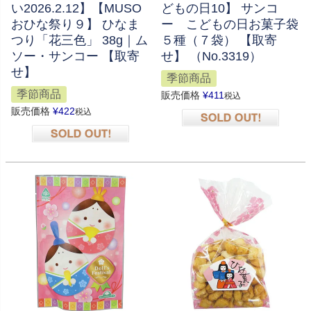
い2026.2.12】【MUSO
どもの日10】 サンコ
おひな祭り９】 ひなま
ー こどもの日お菓子袋
つり「花三色」 38g｜ム
５種（７袋） 【取寄
ソー・サンコー 【取寄
せ】 （No.3319）
せ】
季節商品
季節商品
販売価格
¥
411
税込
販売価格
¥
422
税込
在庫切れ
在庫切れ