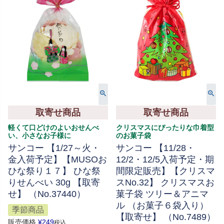
取寄せ商品
取寄せ商品
軽くて口どけのよいおせんべ
クリスマスにぴったりな巾着型
い、小さなお子様に
のお菓子袋
サンコー 【1/27～火・
サンコー 【11/28・
金入荷予定】【MUSOお
12/2・12/5入荷予定・期
ひな祭り１７】 ひな祭
間限定販売】【クリスマ
りせんべい 30g 【取寄
スNo.32】 クリスマスお
せ】 （No.37440）
菓子袋 ツリー＆アニマ
ル （お菓子６袋入り）
季節商品
【取寄せ】 （No.7489）
販売価格
¥
249
税込