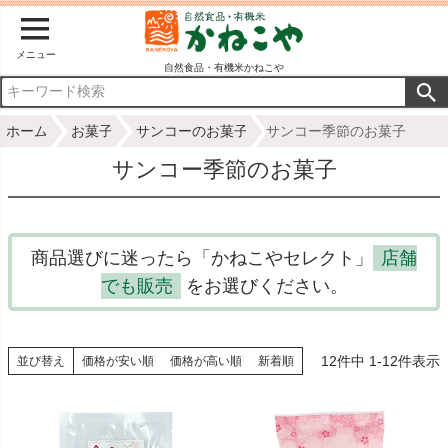
メニュー
自然食品・有機米かねこや
ホーム
お菓子
サンコーのお菓子
サンコー季節のお菓子
サンコー季節のお菓子
商品選びに迷ったら「かねこやセレクト」
店舗
でも販売
をお選びください。
12
件中
1
-
12
件表示
並び替え
価格が安い順
価格が高い順
新着順