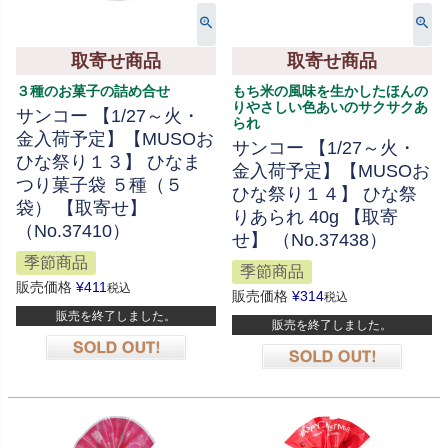
取寄せ商品
取寄せ商品
３種のお菓子の詰め合せ
もち米の風味を生かしたほんの
りやさしい色あいのサクサクあ
サンコー 【1/27～火・
られ
金入荷予定】【MUSOお
サンコー 【1/27～火・
ひな祭り１３】 ひなま
金入荷予定】【MUSOお
つり菓子袋 ５種（５
ひな祭り１４】 ひな祭
袋） 【取寄せ】
りあられ 40g 【取寄
（No.37410）
せ】 （No.37438）
季節商品
季節商品
販売価格
¥
411
税込
販売価格
¥
314
税込
販売を終了しました。
販売を終了しました。
在庫切れ
在庫切れ