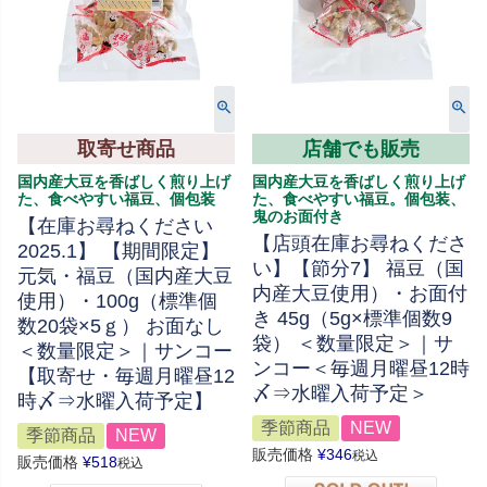
取寄せ商品
店舗でも販売
国内産大豆を香ばしく煎り上げ
国内産大豆を香ばしく煎り上げ
た、食べやすい福豆、個包装
た、食べやすい福豆。個包装、
鬼のお面付き
【在庫お尋ねください
【店頭在庫お尋ねくださ
2025.1】 【期間限定】
い】【節分7】 福豆（国
元気・福豆（国内産大豆
内産大豆使用）・お面付
使用）・100g（標準個
き 45g（5g×標準個数9
数20袋×5ｇ） お面なし
袋） ＜数量限定＞｜サ
＜数量限定＞｜サンコー
ンコー＜毎週月曜昼12時
【取寄せ・毎週月曜昼12
〆⇒水曜入荷予定＞
時〆⇒水曜入荷予定】
季節商品
NEW
季節商品
NEW
販売価格
¥
346
税込
販売価格
¥
518
税込