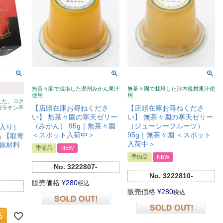
無茶々園で栽培した温州みかん果汁
無茶々園で栽培した河内晩柑果汁使
使用
用
えた、コク
【店頭在庫お尋ねくださ
【店頭在庫お尋ねくださ
ゼラチン不
い】 無茶々園の寒天ゼリー
い】 無茶々園の寒天ゼリー
（みかん） 95g｜無茶々園
（ジューシーフルーツ）
入り）
＜スポット入荷中＞
95g｜無茶々園 ＜スポット
品 【取寄
入荷中＞
原材料
季節品
NEW
季節品
NEW
No.
3222807-
No.
3222810-
販売価格
¥
280
税込
販売価格
¥
280
税込
在庫切れ
在庫切れ