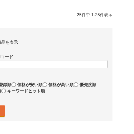
25
件中
1
-
25
件表示
商品を表示
Nコード
登録順
価格が安い順
価格が高い順
優先度順
順
キーワードヒット順