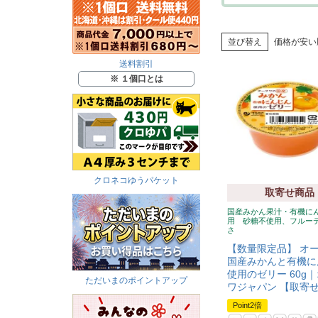
並び替え
価格が安い
送料割引
※ １個口とは
クロネコゆうパケット
取寄せ商品
国産みかん果汁・有機に
用 砂糖不使用、フルー
さ
【数量限定品】 オ
国産みかんと有機に
使用のゼリー 60g
ただいまのポイントアップ
ワジャパン 【取寄
Point2倍