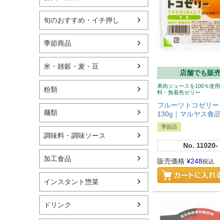
旬のおすすめ・イチ押し
季節商品
米・雑穀・麦・豆
店舗でも販
果肉ジュースを100％使
粉類
料・無着色ゼリー
フルーツトコゼリー
麺類
130g｜マルヤス食
季節品
調味料・調味ソース
No.
11020-
加工食品
販売価格
¥
248
税込
インスタント惣菜
ドリンク