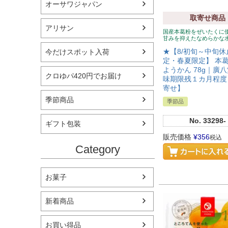
オーサワジャパン
取寄せ商品
アリサン
国産本葛粉をぜいたくに
甘みを抑えたなめらかな
★【8/初旬～中旬休
今だけスポット入荷
定・春夏限定】 本葛
ようかん 78g｜廣八
クロゆパ420円でお届け
味期限残１カ月程度
寄せ】
季節商品
季節品
No.
33298-
ギフト包装
販売価格
¥
356
税込
Category
お菓子
新着商品
お買い得品