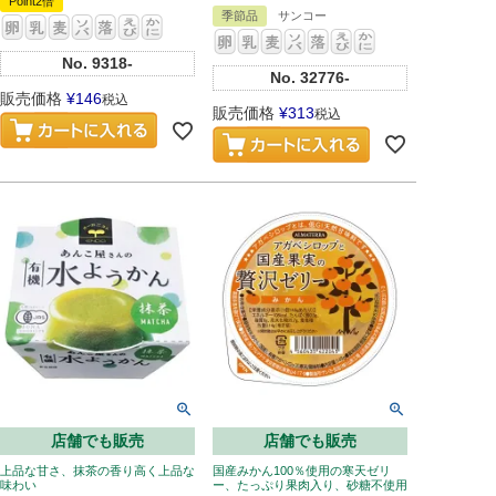
Point2倍
季節品
サンコー
No.
9318-
No.
32776-
販売価格
¥
146
税込
販売価格
¥
313
税込
店舗でも販売
店舗でも販売
上品な甘さ、抹茶の香り高く上品な
国産みかん100％使用の寒天ゼリ
味わい
ー、たっぷり果肉入り、砂糖不使用