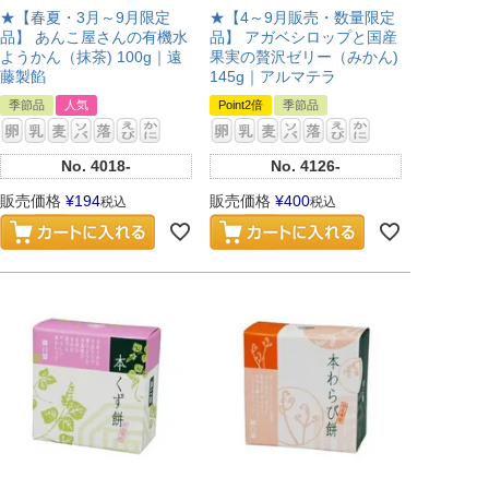
★【春夏・3月～9月限定
★【4～9月販売・数量限定
品】 あんこ屋さんの有機水
品】 アガベシロップと国産
ようかん（抹茶) 100g｜遠
果実の贅沢ゼリー（みかん)
藤製餡
145g｜アルマテラ
季節品
人気
Point2倍
季節品
No.
4018-
No.
4126-
販売価格
¥
194
販売価格
¥
400
税込
税込