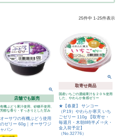
25
件中
1
-
25
件表示
取寄せ商品
国産いちごの濃縮果汁を２０％使用
店舗でも販売
した、やわらか食感ゼリー
★【春夏】 サンコー
有機ぶどう果汁使用、砂糖不使用、
芳醇な香り・すっきりとした甘み
（P.19）やわらか寒天 いち
ごゼリー 110g 【取寄せ・
オーサワの有機ぶどう使用
毎週月・木朝8時半〆⇒火・
のゼリー 60g｜オーサワジ
金入荷予定】
ャパン
（No.32776）