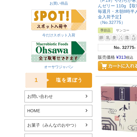
（P.19）やわらか寒
お買い得品
んゼリー 110g 【
毎週月・木朝8時半
金入荷予定】
（No.32775）
季節品
サンコー
今だけスポット入荷
No.
32775-
販売価格
¥
313
税込
オーサワジャパン
1
塩を選ぼう
お問い合わせ
HOME
お菓子（みんなのおやつ）