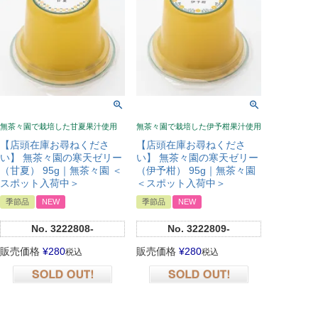
無茶々園で栽培した甘夏果汁使用
無茶々園で栽培した伊予柑果汁使用
【店頭在庫お尋ねくださ
【店頭在庫お尋ねくださ
い】 無茶々園の寒天ゼリー
い】 無茶々園の寒天ゼリー
（甘夏） 95g｜無茶々園 ＜
（伊予柑） 95g｜無茶々園
スポット入荷中＞
＜スポット入荷中＞
季節品
NEW
季節品
NEW
No.
3222808-
No.
3222809-
販売価格
¥
280
販売価格
¥
280
税込
税込
在庫切れ
在庫切れ