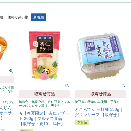
順
価格が高い順
新着順
んじん汁使
ティーな甘
取寄せ商品
取寄せ商品
ーサワの
無着色・無保存料、杏仁豆腐とフル
伊豆産の天草のみ使用、手作り
ーツのシロップ漬け、爽やか
んじん
ところてん 三杯酢 130g｜
｜オーサ
★【春夏限定】 杏仁デザー
グリンリーフ 【取寄せ】
せ】
ト 200g｜マルヤス食品
季節品
【取寄せ・要10～14日】