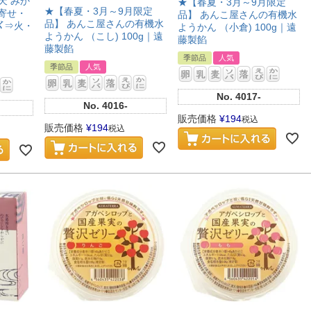
天 みか
★【春夏・3月～9月限定
★【春夏・3月～9月限定
取寄せ・
品】 あんこ屋さんの有機水
品】 あんこ屋さんの有機水
〆⇒火・
ようかん （小倉) 100g｜遠
ようかん （こし) 100g｜遠
藤製餡
藤製餡
季節品
人気
季節品
人気
No.
4017-
No.
4016-
販売価格
¥
194
税込
販売価格
¥
194
税込