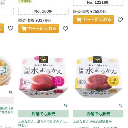
季節品
No.
122160-
No.
1608-
販売価格
¥
259
税込
販売価格
¥
337
税込
濃縮果汁を
か食感ゼリ
店舗でも販売
店舗でも販売
上品な甘さ、滑らかでみずみずしい
上品な甘さ 小豆の風味豊か
ー
味わい