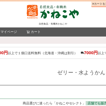
カートを
自然食品・有機米かねこや
マイページ
カート
検索
00円
7000円
以上で１個口送料無料（北海道・沖縄は割引）
以上
ゼリー・水ようかん
商品選びに迷ったら「かねこやセレクト」
店舗でも販