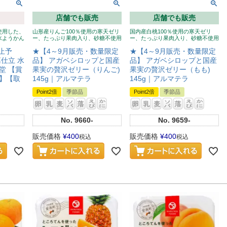
店舗でも販売
店舗でも販売
使用した、
山形産りんご100％使用の寒天ゼリ
国内産白桃100％使用の寒天ゼリ
水ようかん
ー、たっぷり果肉入り、砂糖不使用
ー、たっぷり果肉入り、砂糖不使用
止予
★【4～9月販売・数量限定
★【4～9月販売・数量限定
仕立 水
品】 アガベシロップと国産
品】 アガベシロップと国産
堂 【賞
果実の贅沢ゼリー（りんご)
果実の贅沢ゼリー（もも)
】【取
145g｜アルマテラ
145g｜アルマテラ
Point2倍
季節品
Point2倍
季節品
No.
9660-
No.
9659-
販売価格
¥
400
販売価格
¥
400
税込
税込