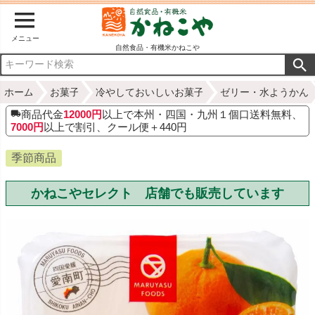
メニュー
自然食品・有機米かねこや
ホーム
お菓子
冷やしておいしいお菓子
ゼリー・水ようかん
商品代金
12000円
以上で本州・四国・九州１個口送料無料、
7000円
以上で割引、クール便＋440円
季節商品
かねこやセレクト 店舗でも販売しています