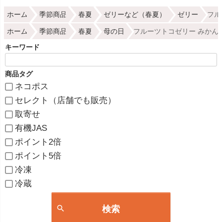
ホーム
季節商品
春夏
ゼリーなど（春夏）
ゼリー
フル
ホーム
季節商品
春夏
母の日
フルーツトコゼリー みかん 
キーワード
商品タグ
ネコポス
セレクト（店舗でも販売）
取寄せ
有機JAS
ポイント2倍
ポイント5倍
冷凍
冷蔵
検索