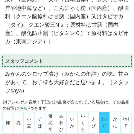
岸や地中海など）、こんにゃく粉（国内産）、酸味
料［クエン酸原料は甘藷（国内産）又はタピオカ
（タイ)、クエン酸三Nａ：原材料は甘藷（国内
産）、酸化防止剤（ビタミンＣ）：原材料はタピオ
カ（東南アジア）］
スタッフコメント
みかんのシロップ漬け（みかんの缶詰）の味。甘み
があって、お子様も大好きだと思います。（スタッ
フsaya）
24アレルゲン表示：下記の24品目が含まれている場合は、その品目
の背景に色
■
がつきます
落
あ
い
小
そ
い
え
ｵﾚﾝ
か
ｷｳｲ
卵
乳
花
わ
く
麦
ば
か
び
ｼﾞ
に
F
生
び
ら