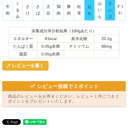
く
山
リ
牛
さ
さ
大
鶏
豚
松
も
ｾﾞﾗ
る
い
ン
肉
け
ば
豆
肉
肉
茸
も
ﾁﾝ
み
も
ゴ
栄養成分等分析結果（100gあたり）
エネルギー
81kcal
炭水化物
20.2g
たんぱく質
0.05g未満
ナトリウム
88mg
脂質
0.05g未満
レビューを書く
レビュー投稿で２ポイント
商品のレビューをお寄せください。レビュー１件につき２
ポイントをプレゼントいたします。