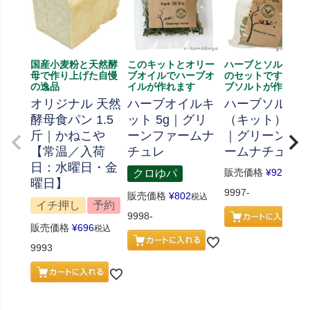
国産小麦粉と天然酵
このキットとオリー
ハーブとソルト、
母で作り上げた自慢
ブオイルでハーブオ
のセットです、ハ
の逸品
イルが作れます
ブソルトが作れま
オリジナル 天然
ハーブオイルキ
ハーブソルト
酵母食パン 1.5
ット 5g｜グリ
（キット） 70
斤｜かねこや
ーンファームナ
｜グリーンフ
【常温／入荷
チュレ
ームナチュレ
日：水曜日・金
販売価格
¥
926
クロゆパ
税込
曜日】
9997-
販売価格
¥
802
税込
イチ押し
予約
9998-
販売価格
¥
696
税込
9993