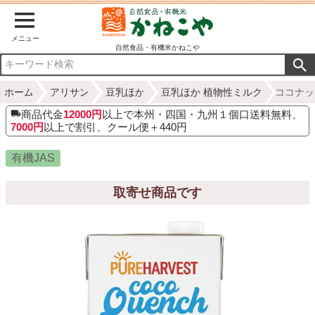
メニュー
自然食品・有機米かねこや
ホーム
アリサン
豆乳ほか
豆乳ほか 植物性ミルク
ココナッ
商品代金
12000円
以上で本州・四国・九州１個口送料無料、
7000円
以上で割引、クール便＋440円
有機JAS
取寄せ商品です