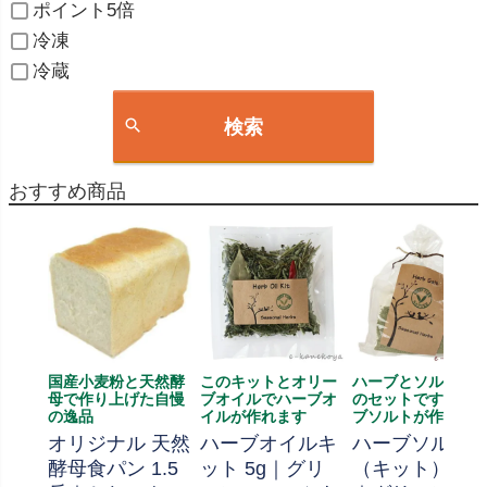
ポイント5倍
冷凍
冷蔵
検索
おすすめ商品
国産小麦粉と天然酵
このキットとオリー
ハーブとソルト、
母で作り上げた自慢
ブオイルでハーブオ
のセットです、ハ
の逸品
イルが作れます
ブソルトが作れま
オリジナル 天然
ハーブオイルキ
ハーブソルト
酵母食パン 1.5
ット 5g｜グリ
（キット） 70