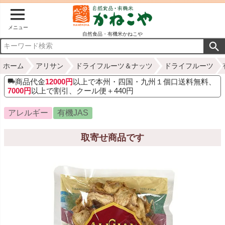
メニュー
自然食品・有機米かねこや
ホーム
アリサン
ドライフルーツ＆ナッツ
ドライフルーツ
商品代金
12000円
以上で本州・四国・九州１個口送料無料、
7000円
以上で割引、クール便＋440円
アレルギー
有機JAS
取寄せ商品です