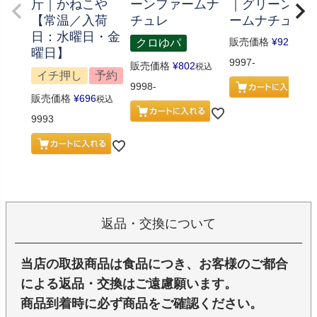
斤｜かねこや
ーンファームナ
｜グリーンフ
【常温／入荷
チュレ
ームナチュレ
日：水曜日・金
販売価格
¥
926
クロゆパ
税込
曜日】
9997-
販売価格
¥
802
税込
イチ押し
予約
9998-
販売価格
¥
696
税込
9993
返品・交換について
当店の取扱商品は食品につき、お客様のご都合
による返品・交換はご遠慮願います。
商品到着時に必ず商品をご確認ください。