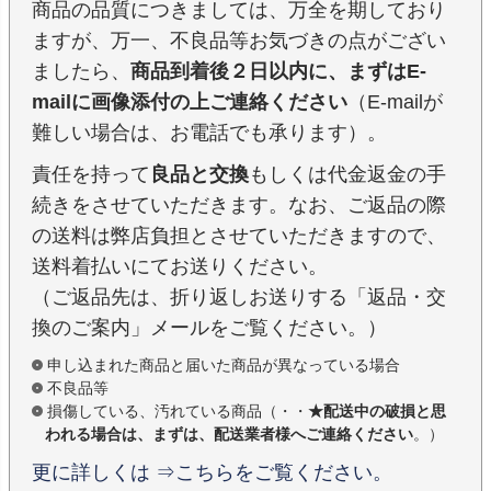
商品の品質につきましては、万全を期しており
ますが、万一、不良品等お気づきの点がござい
ましたら、
商品到着後２日以内に、まずはE-
mailに画像添付の上ご連絡ください
（E-mailが
難しい場合は、お電話でも承ります）。
責任を持って
良品と交換
もしくは代金返金の手
続きをさせていただきます。なお、ご返品の際
の送料は弊店負担とさせていただきますので、
送料着払いにてお送りください。
（ご返品先は、折り返しお送りする「返品・交
換のご案内」メールをご覧ください。）
申し込まれた商品と届いた商品が異なっている場合
不良品等
損傷している、汚れている商品（・・
★配送中の破損と思
われる場合は、まずは、配送業者様へご連絡ください
。）
更に詳しくは ⇒こちらをご覧ください。