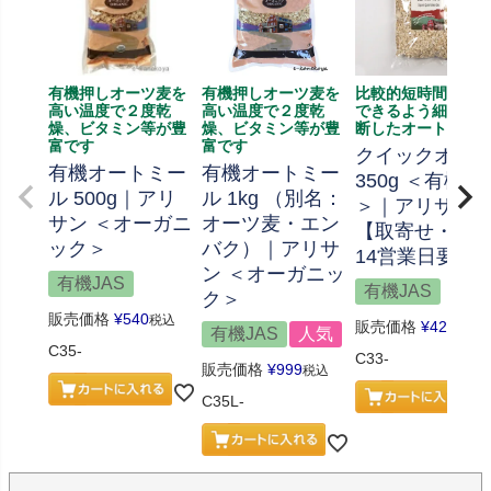
有機押しオーツ麦を
有機押しオーツ麦を
比較的短時間で調
高い温度で２度乾
高い温度で２度乾
できるよう細かく
燥、ビタミン等が豊
燥、ビタミン等が豊
断したオートミー
富です
富です
クイックオー
有機オートミー
有機オートミー
350g ＜有機JA
ル 500g｜アリ
ル 1kg （別名：
＞｜アリサン
サン ＜オーガニ
オーツ麦・エン
【取寄せ・最
ック＞
バク）｜アリサ
14営業日要】
ン ＜オーガニッ
有機JAS
有機JAS
ク＞
販売価格
¥
540
税込
販売価格
¥
421
税込
有機JAS
人気
C35-
C33-
販売価格
¥
999
税込
C35L-