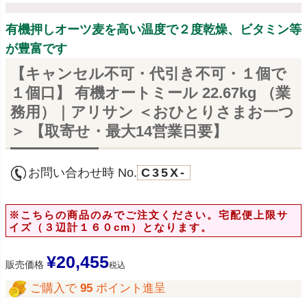
有機押しオーツ麦を高い温度で２度乾燥、ビタミン等
が豊富です
【キャンセル不可・代引き不可・１個で
１個口】 有機オートミール 22.67kg （業
務用）｜アリサン ＜おひとりさまお一つ
＞ 【取寄せ・最大14営業日要】
お問い合わせ時 No.
C35X-
※こちらの商品のみでご注文ください。宅配便上限サ
イズ（３辺計１６０cm）となります。
¥
20,455
販売価格
税込
ご購入で
95
ポイント進呈