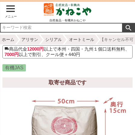
メニュー
自然食品・有機米かねこや
ホーム
アリサン
シリアル
オートミール
【キャンセル不可・
商品代金
12000円
以上で本州・四国・九州１個口送料無料、
7000円
以上で割引、クール便＋440円
有機JAS
取寄せ商品です