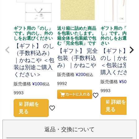
ギフト用の「のし」
送り箱に詰めた商品
ギフト用の「短冊
です。内のし、外の
を包装いたします。
し」です。内のし
しをお選びください
箱全体を包装紙で包
外のしをお選びく
む「完全包装」です
さい
【ギフト】 のし
【ギフト】 完全
【ギフト】 短
（手数料込み）
包装（手数料込
のし｜かねこ
｜かねこや ＜包
み）｜かねこや
＜包装は別途
装は別途ご購入
購入ください
ください＞
販売価格
¥
200
税込
販売価格
¥
50
税込
9992
販売価格
¥
100
税込
9993
9993
詳細を
詳細を
見る
見る
返品・交換について