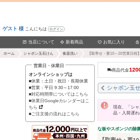
ゲスト 様
こんにちは
ログイン
当店について
新着商品
お気に入り
ホーム
シャボン玉石けん
食器洗い
【取寄せ・要10～20営業日程】
営業日・休業日
120
商品代金
オンラインショップは
■休業：土日・祝日・長期休業
シャボン玉
■営業：平日 9:30～17:00
■対応時間帯についてはこちら
■休業日Googleカレンダーはこ
現在、「シャ
ちら
品・入荷遅れ
■ご注文後の流れはこちら
な板やスポンジの除
【取寄せ・要10