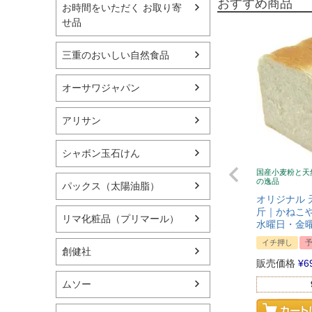
おすすめ商品
お時間をいただく お取り寄
せ品
三重のおいしい自然食品
オーサワジャパン
アリサン
シャボン玉石けん
国産小麦粉と天
の逸品
パックス（太陽油脂）
オリジナル 
斤｜かねこや
リマ化粧品（プリマール）
水曜日・金
イチ押し
創健社
販売価格
¥
6
ムソー