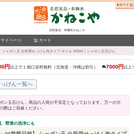
カートを
自然食品・有機米かねこや
マイページ
カート
検索
 シャボン玉 台所用せっけん泡タイプ ボトル 300ml｜シャボン玉石けん
00円
7000円
以上で１個口送料無料（北海道・沖縄は割引）
以上
せっけん一覧へ
ボン玉石けん」商品の入荷が不安定となっております。万一の欠
の際はご容赦ください。
菌、野菜の洗浄にも
～20営業日程】 シャボン玉 台所用せっけん泡タイプ