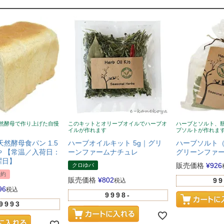
然酵母で作り上げた自慢
このキットとオリーブオイルでハーブオ
ハーブとソルト、
イルが作れます
ブソルトが作れま
天然酵母食パン 1.5
ハーブオイルキット 5g｜グリ
ハーブソルト（
 【常温／入荷日：
ーンファームナチュレ
グリーンファ
曜日】
販売価格
¥
926
クロゆパ
予約
販売価格
¥
802
99
税込
96
税込
9998-
9993