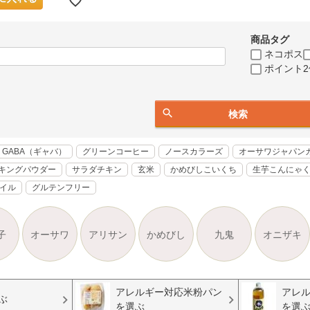
商品タグ
ネコポス
ポイント2
検索
GABA（ギャバ）
グリーンコーヒー
ノースカラーズ
オーサワジャパン
キングパウダー
サラダチキン
玄米
かめびしこいくち
生芋こんにゃ
オイル
グルテンフリー
子
オーサワ
アリサン
かめびし
九鬼
オニザキ
アレルギー対応米粉パン
アレ
ぶ
を選ぶ
を選