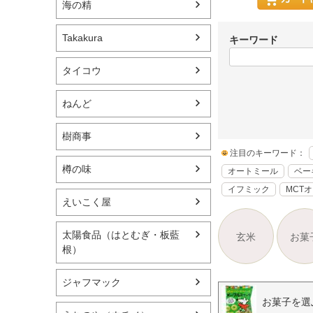
海の精
Takakura
キーワード
タイコウ
ねんど
樹商事
注目のキーワード：
樽の味
オートミール
ベー
イフミック
MCT
えいこく屋
太陽食品（はとむぎ・板藍
玄米
お菓
根）
ジャフマック
お菓子を選