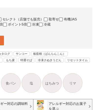
セレクト（店舗でも販売）
取寄せ
有機JAS
倍
ポイント5倍
冷凍
冷蔵
カタログ
サンコー
板藍根（ばんらんこん）
く
もち麦
特選そば
冷凍さぬきうどん
リセットタイム
食パン
塩
はちみつ
リマ
ルギー対応の調味料
アレルギー対応のお菓子
ぶ
を選ぶ