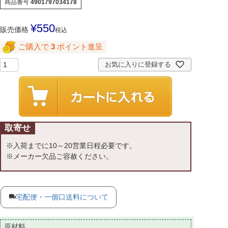
商品番号
4901797034178
¥
550
販売価格
税込
ご購入で
3
ポイント進呈
お気に入りに登録する
取寄せ
※入荷までに10～20営業日程必要です。
※メーカー欠品ご容赦ください。
宅配便・一個口送料について
原材料