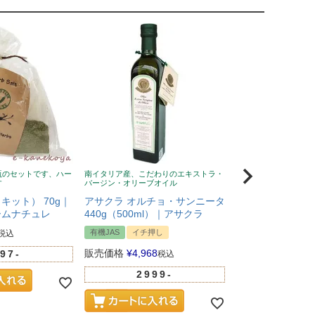
瓶のセットです、ハー
南イタリア産、こだわりのエキストラ・
風邪予防に！ニュージ
す
バージン・オリーブオイル
蜂蜜、無添加、クセな
い
キット） 70g｜
アサクラ オルチョ・サンニータ
Wild Cape（
ームナチュレ
440g（500ml）｜アサクラ
マヌカハニー UMF
有機JAS
イチ押し
税込
イチ押し
販売価格
¥
4,968
97-
税込
販売価格
¥
5,281
2999-
100