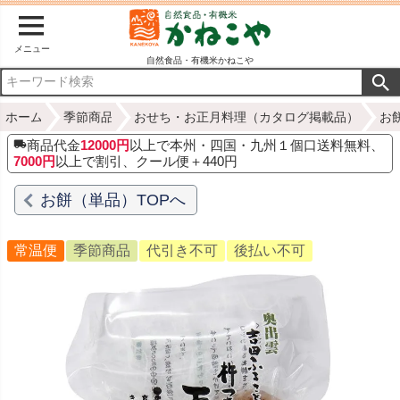
メニュー
自然食品・有機米かねこや
ホーム
季節商品
おせち・お正月料理（カタログ掲載品）
お
商品代金
12000円
以上で本州・四国・九州１個口送料無料、
7000円
以上で割引、クール便＋440円
お餅（単品）TOPへ
常温便
季節商品
代引き不可
後払い不可