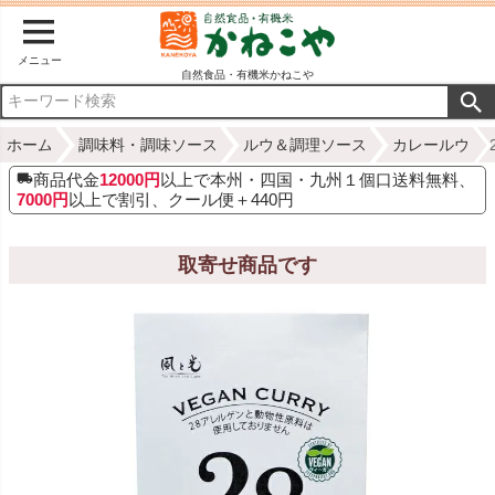
メニュー
自然食品・有機米かねこや
ホーム
調味料・調味ソース
ルウ＆調理ソース
カレールウ
商品代金
12000円
以上で本州・四国・九州１個口送料無料、
7000円
以上で割引、クール便＋440円
取寄せ商品です