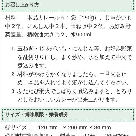
お召し上がり方
材料： 本品カレールゥ１袋（150g）、じゃがいも
中２個、にんじん中２本、玉ねぎ中２個、お好み野
菜適量、植物油大さじ２、水900ml
玉ねぎ・じゃがいも・にんじん等、お好み野菜
を乱切りりにし、よく炒め、水を加えて中火で
煮込みます。
材料がやわらかくなりましたら、一旦火を止
め、本品を入れてよく溶かし込んでください。
ふたたび弱火でしばらく煮込みますと、とろり
としたおいしいカレーが出来上がります。
サイズ・賞味期限・栄養成分
◎サイズ： 120 mm × 200 mm × 34 mm
◎開封前賞味期限： 製造日より1年 （残日数が