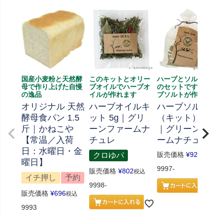
国産小麦粉と天然酵
このキットとオリー
ハーブとソルト、
母で作り上げた自慢
ブオイルでハーブオ
のセットです、ハ
の逸品
イルが作れます
ブソルトが作れま
オリジナル 天然
ハーブオイルキ
ハーブソルト
酵母食パン 1.5
ット 5g｜グリ
（キット） 70
斤｜かねこや
ーンファームナ
｜グリーンフ
【常温／入荷
チュレ
ームナチュレ
日：水曜日・金
販売価格
¥
926
クロゆパ
税込
曜日】
9997-
販売価格
¥
802
税込
イチ押し
予約
9998-
販売価格
¥
696
税込
9993