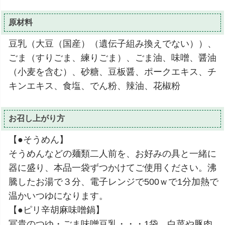
原材料
豆乳（大豆（国産）（遺伝子組み換えでない））、
ごま（すりごま、練りごま）、ごま油、味噌、醤油
（小麦を含む）、砂糖、豆板醤、ポークエキス、チ
キンエキス、食塩、でん粉、辣油、花椒粉
お召し上がり方
【●そうめん】
そうめんなどの麺類二人前を、お好みの具と一緒に
器に盛り、本品一袋ずつかけてご使用ください。沸
騰したお湯で３分、電子レンジで500ｗで1分加熱で
温かいつゆになります。
【●ピリ辛胡麻味噌鍋】
冨貴のつゆ・ごま味噌豆乳・・・1袋、白菜や豚肉