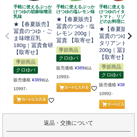
手軽に使えるぶっか
手軽に使えるぶっか
手軽に使えるぶっ
けつゆの胡麻味噌豆
けつゆの塩レモン味
けつゆのイタリア
乳味
トマト、リゾット
★【春夏販売】
どのお料理にも
★【春夏販売】
冨貴のつゆ・塩
★【春夏販売
冨貴のつゆ・ご
レモン 200g｜
冨貴のつゆ・
ま味噌豆乳
冨貴 【取寄せ】
タリアントマ
180g｜冨貴食研
200g｜冨貴食
季節商品
【取寄せ】
【取寄せ】
クロゆパ
季節商品
季節商品
販売価格
¥
389
税込
クロゆパ
クロゆパ
10993-
販売価格
¥
389
税込
販売価格
¥
389
税込
10997-
10992-
返品・交換について