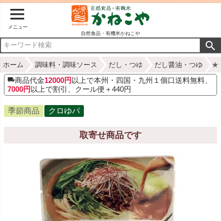
メニュー
自然食品・有機米かねこや
ホーム
調味料・調味ソース
だし・つゆ
だし醤油・つゆ
★
商品代金
12000円
以上で本州・四国・九州１個口送料無料、
7000円
以上で割引、クール便＋440円
季節商品
クロゆパ
取寄せ商品です