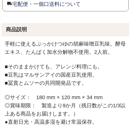
宅配便・一個口送料について
商品説明
手軽に使えるぶっかけつゆの胡麻味噌豆乳味。酵母
エキス、たんぱく加水分解物不使用。2人前。
■そのままかけても、アレンジ料理にも。
■豆乳はマルサンアイの国産豆乳使用。
■冨貴とムソーの共同開発品です。
◎サイズ： 180 mm × 120 mm × 34 mm
◎賞味期限： 製造より9か月（残日数がこの1/3以
上ある商品をお届けします。）
●直射日光・高温多湿を避け常温保存。