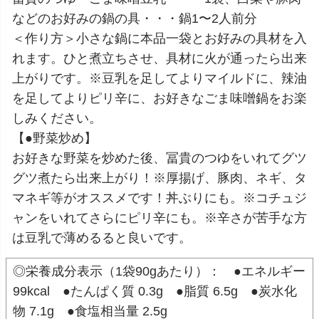
などのお好みの鍋の具・・・鍋1〜2人前分
＜作り方＞小さな鍋に本品一袋とお好みの具材を入
れます。ひと煮立ちさせ、具材に火が通ったら出来
上がりです。※豆乳を足してよりマイルドに、辣油
を足してよりピリ辛に、お好きなごま味噌鍋をお楽
しみください。
【●野菜炒め】
お好きな野菜を炒めた後、冨貴のつゆをいれてグツ
グツ煮たら出来上がり！※厚揚げ、豚肉、ネギ、タ
マネギ等がオススメです！丼ぶりにも。※コチュジ
ャンをいれてさらにピリ辛にも。※辛さが苦手な方
は豆乳で薄めるると良いです。
◎栄養成分表示（1袋90gあたり）： ●エネルギー
99kcal ●たんぱく質 0.3g ●脂質 6.5g ●炭水化
物 7.1g ●食塩相当量 2.5g