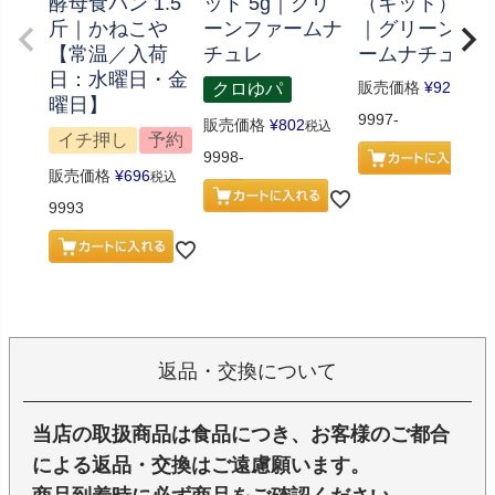
酵母食パン 1.5
ット 5g｜グリ
（キット） 70
斤｜かねこや
ーンファームナ
｜グリーンフ
【常温／入荷
チュレ
ームナチュレ
日：水曜日・金
販売価格
¥
926
クロゆパ
税込
曜日】
9997-
販売価格
¥
802
税込
イチ押し
予約
9998-
販売価格
¥
696
税込
9993
返品・交換について
当店の取扱商品は食品につき、お客様のご都合
による返品・交換はご遠慮願います。