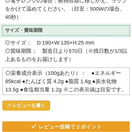
◎電子レンジの場合：耐熱容器に移しかえ、ラップ
をかけて温めてください。（目安：500Wの場合、
40秒）
サイズ・賞味期限
◎サイズ： D:190×W:135×H:25 mm
◎賞味期限： 製造日より570日（※残日数が1/3以
上あるものをお届けします）
◎栄養成分表示（100gあたり）： ●エネルギー
85kcal ●たんぱく質 4.2g ●脂質 1.6g ●炭水化物
13.5g ●食塩相当量 1.2g ※この表示値は目安です。
レビューを書く
レビュー投稿で２ポイント