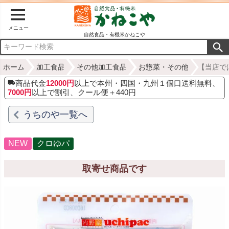
メニュー
自然食品・有機米かねこや
ホーム
加工食品
その他加工食品
お惣菜・その他
【当店で
商品代金
12000円
以上で本州・四国・九州１個口送料無料、
7000円
以上で割引、クール便＋440円
うちのや一覧へ
NEW
クロゆパ
取寄せ商品です