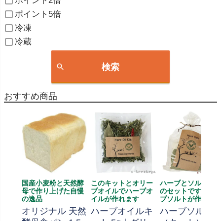
ポイント2倍
ポイント5倍
冷凍
冷蔵
検索
おすすめ商品
国産小麦粉と天然酵
このキットとオリー
ハーブとソルト、
母で作り上げた自慢
ブオイルでハーブオ
のセットです、ハ
の逸品
イルが作れます
ブソルトが作れま
オリジナル 天然
ハーブオイルキ
ハーブソルト