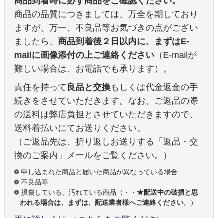
商品到着時に必ず商品をご確認ください。
商品の品質につきましては、万全を期しており
ますが、万一、不良品等お気づきの点がござい
ましたら、
商品到着後２日以内に、まずはE-
mailに画像添付の上ご連絡ください
（E-mailが
難しい場合は、お電話でも承ります）。
責任を持って
良品と交換
もしくは代金返金の手
続きをさせていただきます。なお、ご返品の際
の送料は弊店負担とさせていただきますので、
送料着払いにてお送りください。
（ご返品先は、折り返しお送りする「返品・交
換のご案内」メールをご覧ください。）
申し込まれた商品と届いた商品が異なっている場合
不良品等
損傷している、汚れている商品（・・
★配送中の破損と思
われる場合は、まずは、配送業者様へご連絡ください
。）