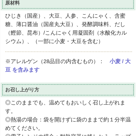
原材料
ひじき（国産）、大豆、人参、こんにゃく、含蜜
糖、薄口醤油（国産丸大豆）、発酵調味料、だし
（鰹節、昆布）/こんにゃく用凝固剤（水酸化カル
シウム）、（一部に小麦・大豆を含む）
※アレルゲン（28品目の内含むもの）：
小麦 / 大
豆 を含みます
お召し上がり方
◎このままでも、温めてもおいしく召し上がれま
す。
◎熱湯の場合：袋を開けずに袋のままで約１分半温
めてください。